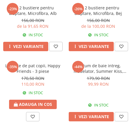
Set 2 bustiere pentru
Set 2 bustiere pentru
-23%
-26%
alaptare, Microfibra, Alb
alaptare, Microfibra, Bej
156,00 RON
156,00 RON
de la 91,65 RON
de la 100,00 RON
IN STOC
IN STOC
VEZI VARIANTE
VEZI VARIANTE
Lenjerie de pat copii, Happy
Costum de baie intreg,
-35%
-44%
Friends - 3 piese
modelator, Summer Kiss,
Yellow
170,50 RON
179,90 RON
110,00 RON
99,99 RON
IN STOC
ADAUGA IN COS
IN STOC
VEZI VARIANTE