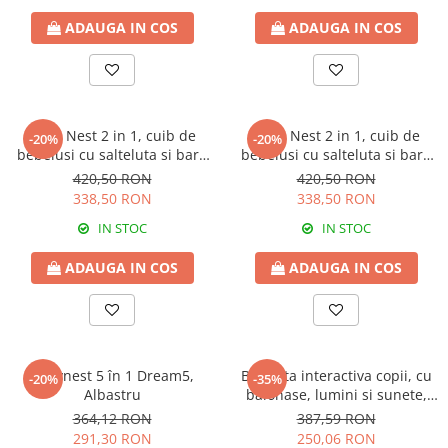
ADAUGA IN COS
ADAUGA IN COS
Baby Nest 2 in 1, cuib de
Baby Nest 2 in 1, cuib de
-20%
-20%
bebelusi cu salteluta si bara
bebelusi cu salteluta si bara
de jucarii detasabila,
de jucarii detasabila, Grey
420,50 RON
420,50 RON
Turquoise
338,50 RON
338,50 RON
IN STOC
IN STOC
ADAUGA IN COS
ADAUGA IN COS
Babynest 5 în 1 Dream5,
Bicicleta interactiva copii, cu
-20%
-35%
Albastru
balonase, lumini si sunete,
Pink
364,12 RON
387,59 RON
291,30 RON
250,06 RON