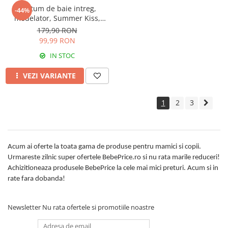
Costum de baie intreg,
-44%
modelator, Summer Kiss,
Ciclame
179,90 RON
99,99 RON
IN STOC
VEZI VARIANTE
1
2
3
Acum ai oferte la toata gama de produse pentru mamici si copii.
Urmareste zilnic super ofertele BebePrice.ro si nu rata marile reduceri!
Achizitioneaza produsele BebePrice la cele mai mici preturi. Acum si in
rate fara dobanda!
Newsletter
Nu rata ofertele si promotiile noastre