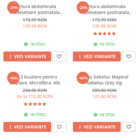
Centura abdominala
Centura abdominala
-20%
-20%
modelatoare postnatala
modelatoare postnatala
PREMIUM, prindere velcro,
PREMIUM, prindere velcro,
173,99 RON
173,99 RON
Beige
Black
139,99 RON
139,99 RON
IN STOC
IN STOC
VEZI VARIANTE
VEZI VARIANTE
Set 3 bustiere pentru
Sacou bebelus Mayoral
-46%
-40%
alaptare, Microfibra, Alb
bebelus Grey Vig
234,00 RON
209,00 RON
de la 115,90 RON
125,40 RON
IN STOC
IN STOC
VEZI VARIANTE
VEZI VARIANTE