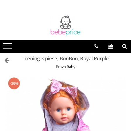
Toate Produsele
Centuri abdominale postnatale
Lenjerie modelatoare
Sutiene pentru alaptare
Costume de baie
Trening 3 piese, BonBon, Royal Purple
Lenjerii patut & Paturici
Brava Baby
Seturi maternitate nou nascut
Genti Maternitate & Port Bebe
-39%
Alimentatie bebe & Accesorii
hranire
Articole siguranta bebe
Activitati in aer liber & Vacanta
Lichidari de stoc