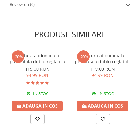
Review-uri
(0)
Accesorile sunt pentru prezentare si nu se vand!
Produsul se spala la 30 de grade manual sau la masina de
spalat. Nu se usuca la masina si nu se curata chimic.
PRODUSE SIMILARE
Tara de fabricatie:Turcia
Centura abdominala
Centura abdominala
-20%
-20%
postnatala dublu reglabila
postnatala dublu reglabila
black
119,00 RON
119,00 RON
94,99 RON
94,99 RON
IN STOC
IN STOC
ADAUGA IN COS
ADAUGA IN COS