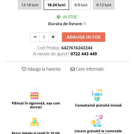
12-18 luni
18-24 luni
6-9 luni
9-12 luni
IN STOC
Durata de livrare:
1
ADAUGA IN COS
Cod Produs:
6427616242244
Ai nevoie de ajutor?
0722 443 449
Adauga la Favorite
Cere informatii
Plătești în siguranță, așa cum
Consultanță gratuită inclusă
dorești
Livrare gratuită la comenzile
Retur simplu și rapid în 14 zile