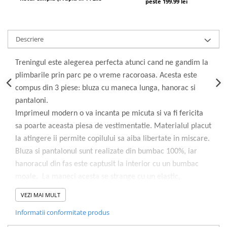
peste 199.99 lei
Descriere
Treningul este alegerea perfecta atunci cand ne gandim la
plimbarile prin parc pe o vreme racoroasa. Acesta este
compus din 3 piese: bluza cu maneca lunga, hanorac si
pantaloni.
Imprimeul modern o va incanta pe micuta si va fi fericita
sa poarte aceasta piesa de vestimentatie. Materialul placut
la atingere ii permite copilului sa aiba libertate in miscare.
Bluza si pantalonul sunt realizate din bumbac 100%, iar
hanoracul din fas este captusit la interior cu un bumbac
moale. La maneci acesta se strange cu un elastic,
nepermitandu-i frigului sa intrerupa joaca celui mic. El este
VEZI MAI MULT
prevazut cu gluga si se inchieie cu ajutorul unui fermoar
Informatii conformitate produs
auriu