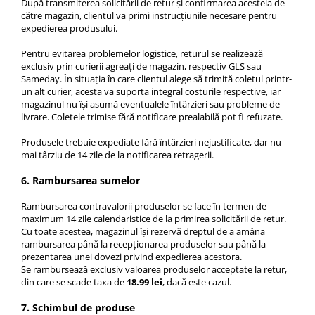
După transmiterea solicitării de retur și confirmarea acesteia de
către magazin, clientul va primi instrucțiunile necesare pentru
expedierea produsului.
Pentru evitarea problemelor logistice, returul se realizează
exclusiv prin curierii agreați de magazin, respectiv GLS sau
Sameday. În situația în care clientul alege să trimită coletul printr-
un alt curier, acesta va suporta integral costurile respective, iar
magazinul nu își asumă eventualele întârzieri sau probleme de
livrare. Coletele trimise fără notificare prealabilă pot fi refuzate.
Produsele trebuie expediate fără întârzieri nejustificate, dar nu
mai târziu de 14 zile de la notificarea retragerii.
6. Rambursarea sumelor
Rambursarea contravalorii produselor se face în termen de
maximum 14 zile calendaristice de la primirea solicitării de retur.
Cu toate acestea, magazinul își rezervă dreptul de a amâna
rambursarea până la recepționarea produselor sau până la
prezentarea unei dovezi privind expedierea acestora.
Se rambursează exclusiv valoarea produselor acceptate la retur,
din care se scade taxa de
18.99 lei
, dacă este cazul.
7. Schimbul de produse