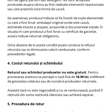
fum de țigară, parfum sau detergent. Nu sunt acceptate
produsele asupra cărora au fost realizate intervenții neautorizate
sau care prezintă orice formă de uzură.
De asemenea, produsul trebuie să fie însoțit de toate elementele
cu care a fost livrat: ambalajul original (unde este cazul),
etichetele intacte și atașate, accesoriile și documentele inițiale. În
situația în care produsul a fost livrat cu certificat de garanție,
acesta trebuie returnat obligatoriu.
Orice abatere de la aceste condiții poate conduce la refuzul
returului sau la diminuarea valorii rambursate, conform
prevederilor legale.
4. Costul returului și schimbului
Returul sau schimbul produselor nu este gratuit.
Pentru
procesarea acestora se percepe o taxă fixă de
18.99 lei
, indiferent
de greutatea coletului sau de numărul produselor returnate.
Această taxă nu este negociabilă și nu se rambursează, putând fi
reținută din suma restituită clientului sau achitată separat.
5. Procedura de retur