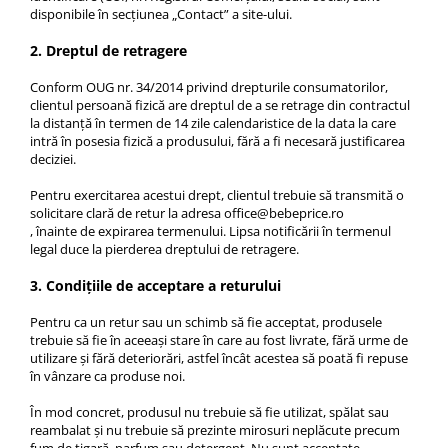
disponibile în secțiunea „Contact” a site-ului.
2. Dreptul de retragere
Conform OUG nr. 34/2014 privind drepturile consumatorilor,
clientul persoană fizică are dreptul de a se retrage din contractul
la distanță în termen de 14 zile calendaristice de la data la care
intră în posesia fizică a produsului, fără a fi necesară justificarea
deciziei.
Pentru exercitarea acestui drept, clientul trebuie să transmită o
solicitare clară de retur la adresa office@bebeprice.ro
, înainte de expirarea termenului. Lipsa notificării în termenul
legal duce la pierderea dreptului de retragere.
3. Condițiile de acceptare a returului
Pentru ca un retur sau un schimb să fie acceptat, produsele
trebuie să fie în aceeași stare în care au fost livrate, fără urme de
utilizare și fără deteriorări, astfel încât acestea să poată fi repuse
în vânzare ca produse noi.
În mod concret, produsul nu trebuie să fie utilizat, spălat sau
reambalat și nu trebuie să prezinte mirosuri neplăcute precum