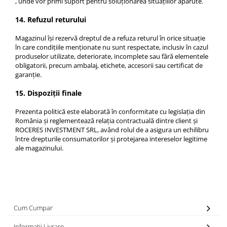
, unde vor primi suport pentru soluționarea situațiilor apărute.
14. Refuzul returului
Magazinul își rezervă dreptul de a refuza returul în orice situație
în care condițiile menționate nu sunt respectate, inclusiv în cazul
produselor utilizate, deteriorate, incomplete sau fără elementele
obligatorii, precum ambalaj, etichete, accesorii sau certificat de
garanție.
15. Dispoziții finale
Prezenta politică este elaborată în conformitate cu legislația din
România și reglementează relația contractuală dintre client și
ROCERES INVESTMENT SRL, având rolul de a asigura un echilibru
între drepturile consumatorilor și protejarea intereselor legitime
ale magazinului.
Cum Cumpar
Informatii Livrare