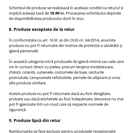
Schimbul de produse se realizează în aceleași condiții ca returul și
implică aceeași taxă de
18.99
lei. Procesarea schimbului depinde
de disponibilitatea produsului dorit în stoc.
8. Produse exceptate de la retur
În conformitate cu art. 16 lit. e) din OUG nr. 34/2014, anumite
produse nu pot fi returnate din motive de protecție a sănătății și
igienă personală.
În această categorie intră produsele de igienă intimă sau cele care
vin în contact direct cu pielea, precum lenjeria modelatoare,
chiloții, colanții, sutienele, costumele de baie, centurile
postnatale, tampoanele refolosibile, pernele de alăptare și orice
alte produse similare.
Aceste produse nu pot fi returnate dacă au fost desigilate,
probate sau dacă etichetele au fost îndepărtate, deoarece nu mai
pot fi igienizate într-un mod care să respecte normele de
siguranță.
9. Produse lipsă din retur
Rambursarea se face exclusiv pentru produsele recepționate