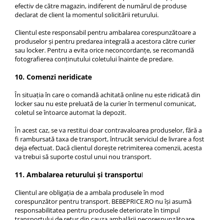
efectiv de către magazin, indiferent de numărul de produse
declarat de client la momentul solicitării returului.
Clientul este responsabil pentru ambalarea corespunzătoare a
produselor și pentru predarea integrală a acestora către curier
sau locker. Pentru a evita orice neconcordanțe, se recomandă
fotografierea conținutului coletului înainte de predare.
10. Comenzi neridicate
În situația în care o comandă achitată online nu este ridicată din
locker sau nu este preluată de la curier în termenul comunicat,
coletul se întoarce automat la depozit.
În acest caz, se va restitui doar contravaloarea produselor, fără a
fi rambursată taxa de transport, întrucât serviciul de livrare a fost
deja efectuat. Dacă clientul dorește retrimiterea comenzii, acesta
va trebui să suporte costul unui nou transport.
11. Ambalarea returului și transportu
l
Clientul are obligația de a ambala produsele în mod
corespunzător pentru transport. BEBEPRICE.RO nu își asumă
responsabilitatea pentru produsele deteriorate în timpul
transportului de retur din cauza ambalării necorespunzătoare.