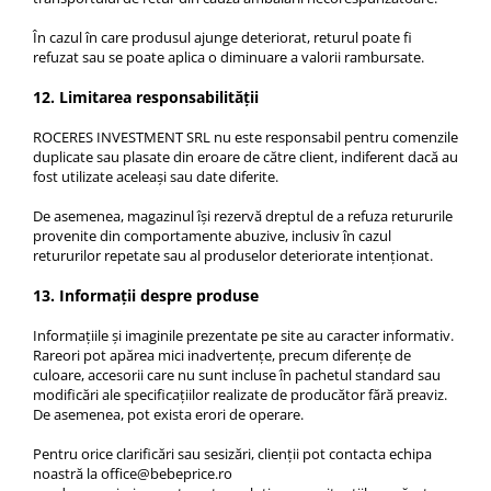
În cazul în care produsul ajunge deteriorat, returul poate fi
refuzat sau se poate aplica o diminuare a valorii rambursate.
12. Limitarea responsabilității
ROCERES INVESTMENT SRL nu este responsabil pentru comenzile
duplicate sau plasate din eroare de către client, indiferent dacă au
fost utilizate aceleași sau date diferite.
De asemenea, magazinul își rezervă dreptul de a refuza retururile
provenite din comportamente abuzive, inclusiv în cazul
retururilor repetate sau al produselor deteriorate intenționat.
13. Informații despre produse
Informațiile și imaginile prezentate pe site au caracter informativ.
Rareori pot apărea mici inadvertențe, precum diferențe de
culoare, accesorii care nu sunt incluse în pachetul standard sau
modificări ale specificațiilor realizate de producător fără preaviz.
De asemenea, pot exista erori de operare.
Pentru orice clarificări sau sesizări, clienții pot contacta echipa
noastră la office@bebeprice.ro