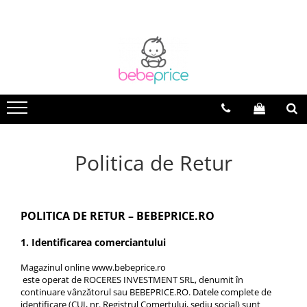
Toate Produsele
Centuri abdominale postnatale
Lenjerie modelatoare
Sutiene pentru alaptare
Costume de baie
Lenjerii patut & Paturici
Politica de Retur
Seturi maternitate nou nascut
Genti Maternitate & Port Bebe
Alimentatie bebe & Accesorii
hranire
POLITICA DE RETUR – BEBEPRICE.RO
Articole siguranta bebe
1. Identificarea comerciantului
Activitati in aer liber & Vacanta
Lichidari de stoc
Magazinul online www.bebeprice.ro
este operat de ROCERES INVESTMENT SRL, denumit în
continuare vânzătorul sau BEBEPRICE.RO. Datele complete de
identificare (CUI, nr. Registrul Comerțului, sediu social) sunt