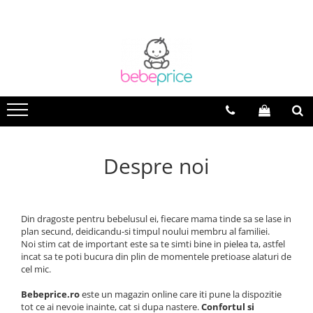
Toate Produsele
Centuri abdominale postnatale
Lenjerie modelatoare
Sutiene pentru alaptare
Costume de baie
Lenjerii patut & Paturici
Despre noi
Seturi maternitate nou nascut
Genti Maternitate & Port Bebe
Alimentatie bebe & Accesorii
hranire
Din dragoste pentru bebelusul ei, fiecare mama tinde sa se lase in
plan secund, deidicandu-si timpul noului membru al familiei.
Articole siguranta bebe
Noi stim cat de important este sa te simti bine in pielea ta, astfel
Activitati in aer liber & Vacanta
incat sa te poti bucura din plin de momentele pretioase alaturi de
cel mic.
Lichidari de stoc
Bebeprice.ro
este un magazin online care iti pune la dispozitie
tot ce ai nevoie inainte, cat si dupa nastere.
Confortul si