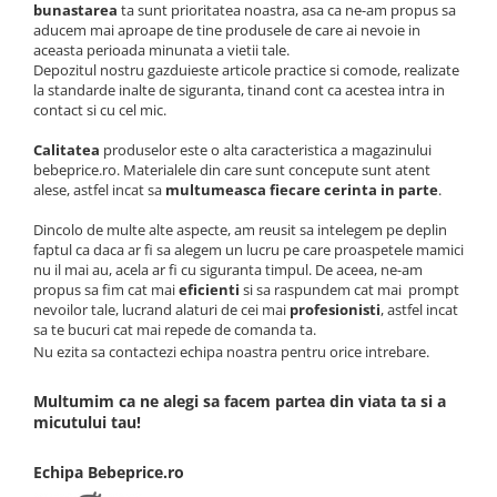
bunastarea
ta sunt prioritatea noastra, asa ca ne-am propus sa
aducem mai aproape de tine produsele de care ai nevoie in
aceasta perioada minunata a vietii tale.
Depozitul nostru gazduieste articole practice si comode, realizate
la standarde inalte de siguranta, tinand cont ca acestea intra in
contact si cu cel mic.
Calitatea
produselor este o alta caracteristica a magazinului
bebeprice.ro. Materialele din care sunt concepute sunt atent
alese, astfel incat sa
multumeasca fiecare cerinta in parte
.
Dincolo de multe alte aspecte, am reusit sa intelegem pe deplin
faptul ca daca ar fi sa alegem un lucru pe care proaspetele mamici
nu il mai au, acela ar fi cu siguranta timpul. De aceea, ne-am
propus sa fim cat mai
eficienti
si sa raspundem cat mai prompt
nevoilor tale, lucrand alaturi de cei mai
profesionisti
, astfel incat
sa te bucuri cat mai repede de comanda ta.
Nu ezita sa contactezi echipa noastra pentru orice intrebare.
Multumim ca ne alegi sa facem partea din viata ta si a
micutului tau!
Echipa Bebeprice.ro