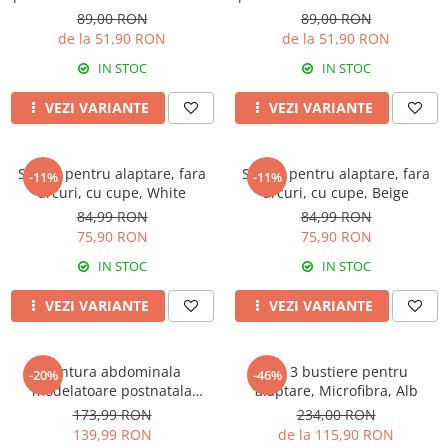
Rose Girl
Rose Girl
89,00 RON
89,00 RON
de la 51,90 RON
de la 51,90 RON
IN STOC
IN STOC
VEZI VARIANTE
VEZI VARIANTE
Sutien pentru alaptare, fara
Sutien pentru alaptare, fara
-11%
-11%
arcuri, cu cupe, White
arcuri, cu cupe, Beige
84,99 RON
84,99 RON
75,90 RON
75,90 RON
IN STOC
IN STOC
VEZI VARIANTE
VEZI VARIANTE
Centura abdominala
Set 3 bustiere pentru
-20%
-46%
modelatoare postnatala
alaptare, Microfibra, Alb
PREMIUM, prindere velcro,
173,99 RON
234,00 RON
Beige
139,99 RON
de la 115,90 RON