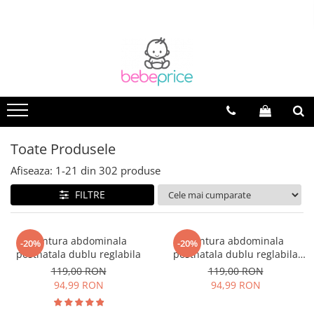
Toate Produsele
Afiseaza:
1-
21
din
302
produse
FILTRE
Centura abdominala
Centura abdominala
-20%
-20%
postnatala dublu reglabila
postnatala dublu reglabila
black
119,00 RON
119,00 RON
94,99 RON
94,99 RON