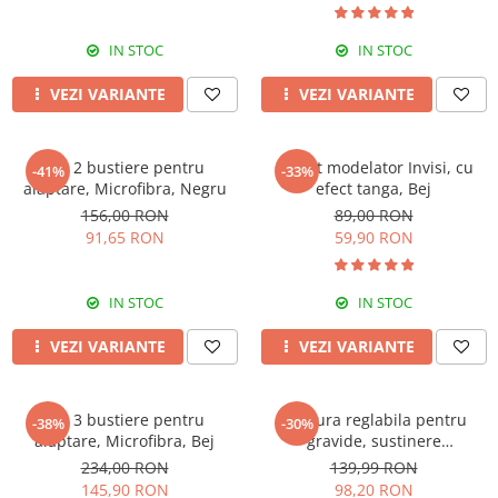
IN STOC
IN STOC
VEZI VARIANTE
VEZI VARIANTE
Set 2 bustiere pentru
Colant modelator Invisi, cu
-41%
-33%
alaptare, Microfibra, Negru
efect tanga, Bej
156,00 RON
89,00 RON
91,65 RON
59,90 RON
IN STOC
IN STOC
VEZI VARIANTE
VEZI VARIANTE
Set 3 bustiere pentru
Centura reglabila pentru
-38%
-30%
alaptare, Microfibra, Bej
gravide, sustinere
abdominala in timpul sarcinii,
234,00 RON
139,99 RON
White
145,90 RON
98,20 RON