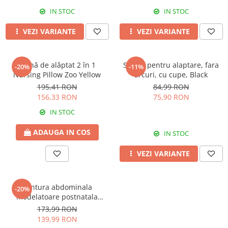
IN STOC
IN STOC
VEZI VARIANTE
VEZI VARIANTE
Pernă de alăptat 2 în 1
Sutien pentru alaptare, fara
-20%
-11%
Nursing Pillow Zoo Yellow
arcuri, cu cupe, Black
195,41 RON
84,99 RON
156,33 RON
75,90 RON
IN STOC
ADAUGA IN COS
IN STOC
VEZI VARIANTE
Centura abdominala
-20%
modelatoare postnatala
PREMIUM, prindere velcro,
173,99 RON
Black
139,99 RON