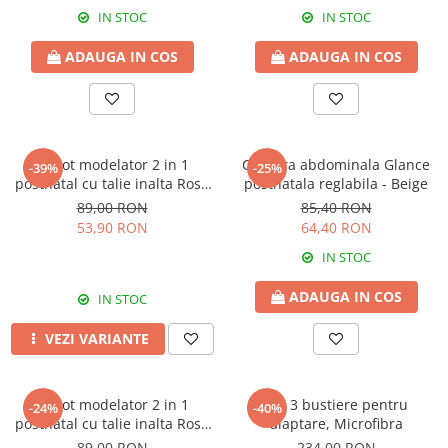
IN STOC
IN STOC
ADAUGA IN COS
ADAUGA IN COS
Chilot modelator 2 in 1
Centura abdominala Glance
-39%
-25%
postnatal cu talie inalta Rose
postnatala reglabila - Beige
Girl
89,00 RON
85,40 RON
53,90 RON
64,40 RON
IN STOC
ADAUGA IN COS
IN STOC
VEZI VARIANTE
Chilot modelator 2 in 1
Set 3 bustiere pentru
-24%
-40%
postnatal cu talie inalta Rose
alaptare, Microfibra
Girl Black
89,00 RON
234,00 RON