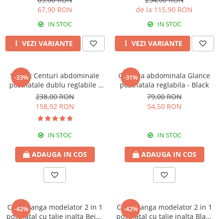
67,90 RON
de la 115,90 RON
IN STOC
IN STOC
VEZI VARIANTE
VEZI VARIANTE
Set 2 x Centuri abdominale
Centura abdominala Glance
-33%
-31%
postnatale dublu reglabile -
postnatala reglabila - Black
Beige-Black
238,00 RON
79,00 RON
158,92 RON
54,50 RON
IN STOC
IN STOC
ADAUGA IN COS
ADAUGA IN COS
Chilot tanga modelator 2 in 1
Chilot tanga modelator 2 in 1
-42%
-42%
postnatal cu talie inalta Beige
postnatal cu talie inalta Black