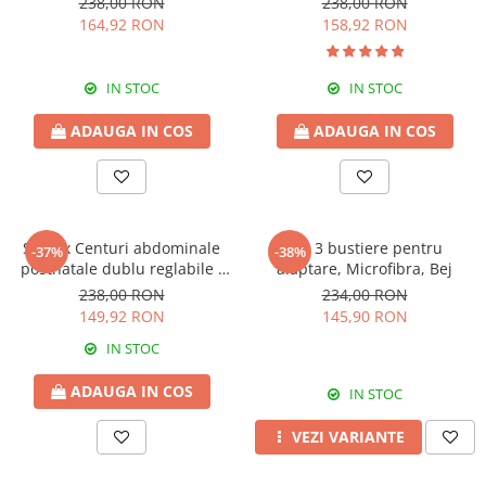
238,00 RON
238,00 RON
164,92 RON
158,92 RON
IN STOC
IN STOC
ADAUGA IN COS
ADAUGA IN COS
Set 2 x Centuri abdominale
Set 3 bustiere pentru
-37%
-38%
postnatale dublu reglabile -
alaptare, Microfibra, Bej
Black
238,00 RON
234,00 RON
149,92 RON
145,90 RON
IN STOC
ADAUGA IN COS
IN STOC
VEZI VARIANTE