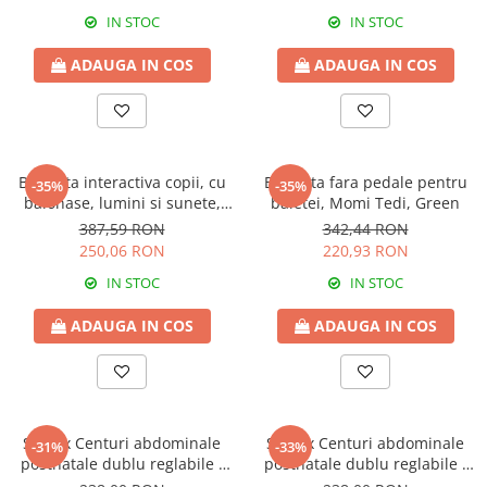
IN STOC
IN STOC
ADAUGA IN COS
ADAUGA IN COS
Bicicleta interactiva copii, cu
Bicicleta fara pedale pentru
-35%
-35%
balonase, lumini si sunete,
baietei, Momi Tedi, Green
Green
387,59 RON
342,44 RON
250,06 RON
220,93 RON
IN STOC
IN STOC
ADAUGA IN COS
ADAUGA IN COS
Set 2 x Centuri abdominale
Set 2 x Centuri abdominale
-31%
-33%
postnatale dublu reglabile -
postnatale dublu reglabile -
Beige
Beige-Black