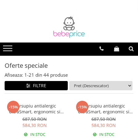
Oferte speciale
Afiseaza:
1-
21
din
44
produse
FILTRE
Marsupiu antialergic
Marsupiu antialergic
-15%
-15%
UltraSmart, ergonomic si
UltraSmart, ergonomic si
reglabil, Rose Dust
reglabil, Ice Blue
687,50 RON
687,50 RON
584,30 RON
584,30 RON
IN STOC
IN STOC