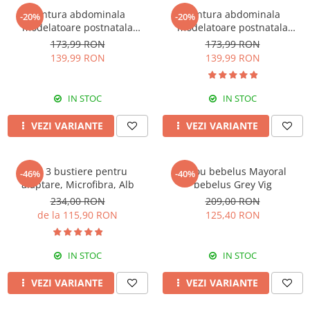
Centura abdominala
Centura abdominala
-20%
-20%
modelatoare postnatala
modelatoare postnatala
PREMIUM, prindere velcro,
PREMIUM, prindere velcro,
173,99 RON
173,99 RON
Beige
Black
139,99 RON
139,99 RON
IN STOC
IN STOC
VEZI VARIANTE
VEZI VARIANTE
Set 3 bustiere pentru
Sacou bebelus Mayoral
-46%
-40%
alaptare, Microfibra, Alb
bebelus Grey Vig
234,00 RON
209,00 RON
de la 115,90 RON
125,40 RON
IN STOC
IN STOC
VEZI VARIANTE
VEZI VARIANTE