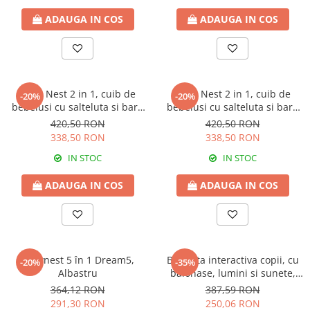
ADAUGA IN COS
ADAUGA IN COS
Baby Nest 2 in 1, cuib de
Baby Nest 2 in 1, cuib de
-20%
-20%
bebelusi cu salteluta si bara
bebelusi cu salteluta si bara
de jucarii detasabila,
de jucarii detasabila, Grey
420,50 RON
420,50 RON
Turquoise
338,50 RON
338,50 RON
IN STOC
IN STOC
ADAUGA IN COS
ADAUGA IN COS
Babynest 5 în 1 Dream5,
Bicicleta interactiva copii, cu
-20%
-35%
Albastru
balonase, lumini si sunete,
Pink
364,12 RON
387,59 RON
291,30 RON
250,06 RON