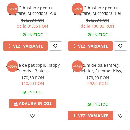
Set 2 bustiere pentru
Set 2 bustiere pentru
-23%
-26%
alaptare, Microfibra, Alb
alaptare, Microfibra, Bej
156,00 RON
156,00 RON
de la 91,65 RON
de la 100,00 RON
IN STOC
IN STOC
VEZI VARIANTE
VEZI VARIANTE
Lenjerie de pat copii, Happy
Costum de baie intreg,
-35%
-44%
Friends - 3 piese
modelator, Summer Kiss,
Yellow
170,50 RON
179,90 RON
110,00 RON
99,99 RON
IN STOC
ADAUGA IN COS
IN STOC
VEZI VARIANTE