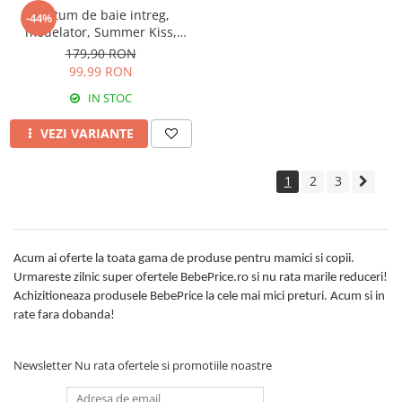
Costum de baie intreg,
-44%
modelator, Summer Kiss,
Ciclame
179,90 RON
99,99 RON
IN STOC
VEZI VARIANTE
1
2
3
Acum ai oferte la toata gama de produse pentru mamici si copii.
Urmareste zilnic super ofertele BebePrice.ro si nu rata marile reduceri!
Achizitioneaza produsele BebePrice la cele mai mici preturi. Acum si in
rate fara dobanda!
Newsletter
Nu rata ofertele si promotiile noastre