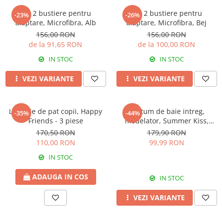
Set 2 bustiere pentru
Set 2 bustiere pentru
-23%
-26%
alaptare, Microfibra, Alb
alaptare, Microfibra, Bej
156,00 RON
156,00 RON
de la 91,65 RON
de la 100,00 RON
IN STOC
IN STOC
VEZI VARIANTE
VEZI VARIANTE
Lenjerie de pat copii, Happy
Costum de baie intreg,
-35%
-44%
Friends - 3 piese
modelator, Summer Kiss,
Yellow
170,50 RON
179,90 RON
110,00 RON
99,99 RON
IN STOC
ADAUGA IN COS
IN STOC
VEZI VARIANTE