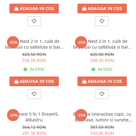
ADAUGA IN COS
ADAUGA IN COS
Baby Nest 2 in 1, cuib de
Baby Nest 2 in 1, cuib de
-20%
-20%
bebelusi cu salteluta si bara
bebelusi cu salteluta si bara
de jucarii detasabila,
de jucarii detasabila, Grey
420,50 RON
420,50 RON
Turquoise
338,50 RON
338,50 RON
IN STOC
IN STOC
ADAUGA IN COS
ADAUGA IN COS
Babynest 5 în 1 Dream5,
Bicicleta interactiva copii, cu
-20%
-35%
Albastru
balonase, lumini si sunete,
Pink
364,12 RON
387,59 RON
291,30 RON
250,06 RON