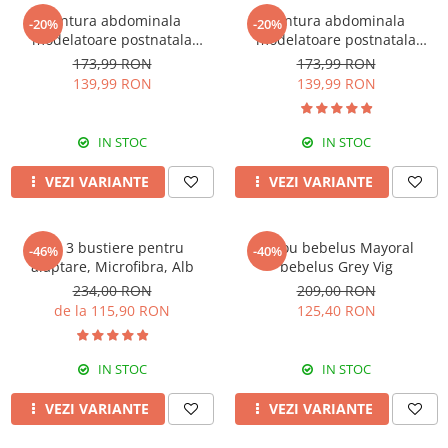
Centura abdominala
Centura abdominala
-20%
-20%
modelatoare postnatala
modelatoare postnatala
PREMIUM, prindere velcro,
PREMIUM, prindere velcro,
173,99 RON
173,99 RON
Beige
Black
139,99 RON
139,99 RON
IN STOC
IN STOC
VEZI VARIANTE
VEZI VARIANTE
Set 3 bustiere pentru
Sacou bebelus Mayoral
-46%
-40%
alaptare, Microfibra, Alb
bebelus Grey Vig
234,00 RON
209,00 RON
de la 115,90 RON
125,40 RON
IN STOC
IN STOC
VEZI VARIANTE
VEZI VARIANTE