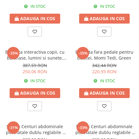
IN STOC
IN STOC
ADAUGA IN COS
ADAUGA IN COS
Bicicleta interactiva copii, cu
Bicicleta fara pedale pentru
-35%
-35%
balonase, lumini si sunete,
baietei, Momi Tedi, Green
Green
387,59 RON
342,44 RON
250,06 RON
220,93 RON
IN STOC
IN STOC
ADAUGA IN COS
ADAUGA IN COS
Set 2 x Centuri abdominale
Set 2 x Centuri abdominale
-31%
-33%
postnatale dublu reglabile -
postnatale dublu reglabile -
Beige
Beige-Black