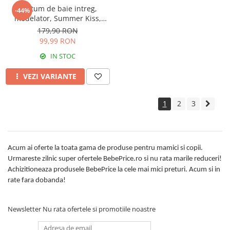
Costum de baie intreg,
-44%
modelator, Summer Kiss,
Ciclame
179,90 RON
99,99 RON
IN STOC
VEZI VARIANTE
1
2
3
Acum ai oferte la toata gama de produse pentru mamici si copii.
Urmareste zilnic super ofertele BebePrice.ro si nu rata marile reduceri!
Achizitioneaza produsele BebePrice la cele mai mici preturi. Acum si in
rate fara dobanda!
Newsletter
Nu rata ofertele si promotiile noastre