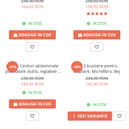
238,00 RON
238,00 RON
164,92 RON
158,92 RON
IN STOC
IN STOC
ADAUGA IN COS
ADAUGA IN COS
Set 2 x Centuri abdominale
Set 3 bustiere pentru
-37%
-38%
postnatale dublu reglabile -
alaptare, Microfibra, Bej
Black
238,00 RON
234,00 RON
149,92 RON
145,90 RON
IN STOC
ADAUGA IN COS
IN STOC
VEZI VARIANTE