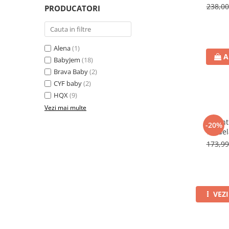
238,0
PRODUCATORI
Alena
(1)
A
BabyJem
(18)
Brava Baby
(2)
CYF baby
(2)
HQX
(9)
Vezi mai multe
Cent
-20%
model
PREMIUM
173,9
VEZ