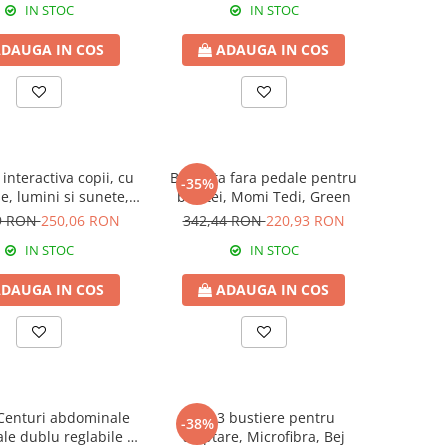
IN STOC
IN STOC
DAUGA IN COS
ADAUGA IN COS
 interactiva copii, cu
Bicicleta fara pedale pentru
-35%
e, lumini si sunete,
baietei, Momi Tedi, Green
Green
9 RON
250,06 RON
342,44 RON
220,93 RON
IN STOC
IN STOC
DAUGA IN COS
ADAUGA IN COS
 Centuri abdominale
Set 3 bustiere pentru
-38%
le dublu reglabile -
alaptare, Microfibra, Bej