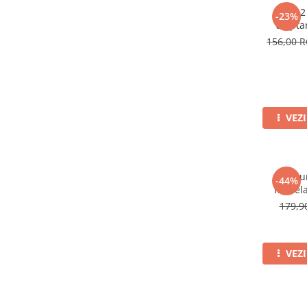
Set 2
-23%
alapta
156,00 
VEZ
Costu
-44%
modela
179,
VEZ