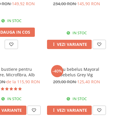
Black
0 RON
149,92 RON
234,00 RON
145,90 RON
IN STOC
DAUGA IN COS
IN STOC
VEZI VARIANTE
3 bustiere pentru
Sacou bebelus Mayoral
-40%
re, Microfibra, Alb
bebelus Grey Vig
RON
de la 115,90 RON
209,00 RON
125,40 RON
IN STOC
IN STOC
I VARIANTE
VEZI VARIANTE