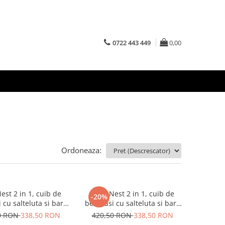
0722 443 449
0,00
Ordoneaza:
est 2 in 1, cuib de
Baby Nest 2 in 1, cuib de
-20%
 cu salteluta si bara
bebelusi cu salteluta si bara
ucarii detasabila,
de jucarii detasabila, Grey
0 RON
338,50 RON
420,50 RON
338,50 RON
Turquoise