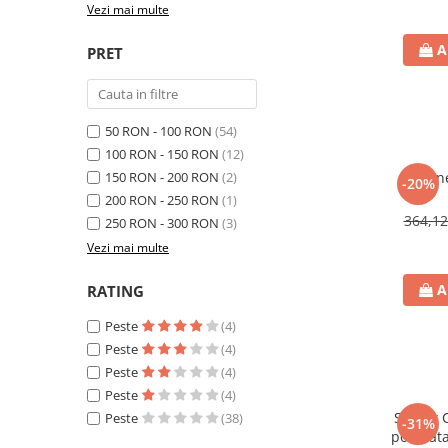
Vezi mai multe
A
PRET
50 RON - 100 RON
(54)
100 RON - 150 RON
(12)
150 RON - 200 RON
(2)
Babyne
-20%
200 RON - 250 RON
(1)
364,1
250 RON - 300 RON
(3)
Vezi mai multe
A
RATING
Peste
(4)
Peste
(4)
Peste
(4)
Peste
(4)
Set 2 x
Peste
(38)
-31%
postnata