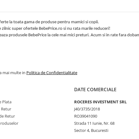
erte la toata gama de produse pentru mamici si copii.
zilnic super ofertele BebePrice.ro si nu rata marile reduceri!
eaza produsele BebePrice la cele mai mici preturi. Acum si in rate fara doba
la mai multe in
Politica de Confidentialitate
DATE COMERCIALE
 Plata
ROCERES INVESTMENT SRL
e Retur
J40/3735/2018
de Retur
RO39041090
Produselor
Strada 11 Iunie, Nr. 68
Sector 4, Bucuresti