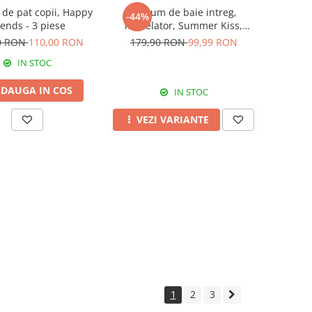
 de pat copii, Happy
Costum de baie intreg,
-44%
iends - 3 piese
modelator, Summer Kiss,
Yellow
0 RON
110,00 RON
179,90 RON
99,99 RON
IN STOC
DAUGA IN COS
IN STOC
VEZI VARIANTE
1
2
3