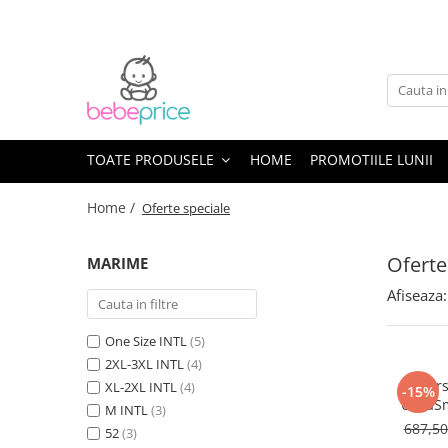
Toate Produsele
Centuri abdominale postnatale
Lenjerie modelatoare
Sutiene pentru alaptare
TOATE PRODUSELE
HOME
PROMOTIILE LUNII
Costume de baie
Home /
Oferte speciale
Lenjerii patut & Paturici
Seturi maternitate nou nascut
Oferte
MARIME
Genti Maternitate & Port Bebe
Alimentatie bebe & Accesorii
Afiseaza:
hranire
Articole siguranta bebe
One Size INTL
(5)
Activitati in aer liber & Vacanta
2XL-3XL INTL
(4)
Mars
Lichidari de stoc
XL-2XL INTL
(4)
-15%
UltraS
M INTL
(3)
reg
687,5
52
(3)