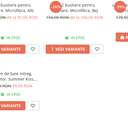
 bustiere pentru
Set 2 bustiere pentru
Lenjerie
-26%
-35%
re, Microfibra, Alb
alaptare, Microfibra, Bej
Fr
RON
de la 91,65 RON
156,00 RON
de la 100,00 RON
170,5
A
IN STOC
IN STOC
I VARIANTE
VEZI VARIANTE
m de baie intreg,
tor, Summer Kiss,
Ciclame
90 RON
99,99 RON
IN STOC
I VARIANTE