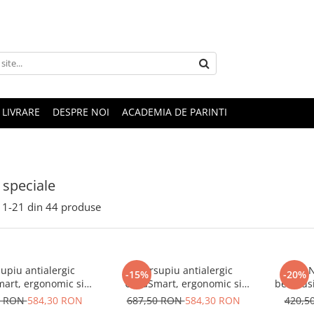
LIVRARE
DESPRE NOI
ACADEMIA DE PARINTI
 speciale
1-
21
din
44
produse
upiu antialergic
Marsupiu antialergic
Baby N
-15%
-20%
mart, ergonomic si
UltraSmart, ergonomic si
bebelusi
labil, Rose Dust
reglabil, Ice Blue
de j
0 RON
584,30 RON
687,50 RON
584,30 RON
420,5