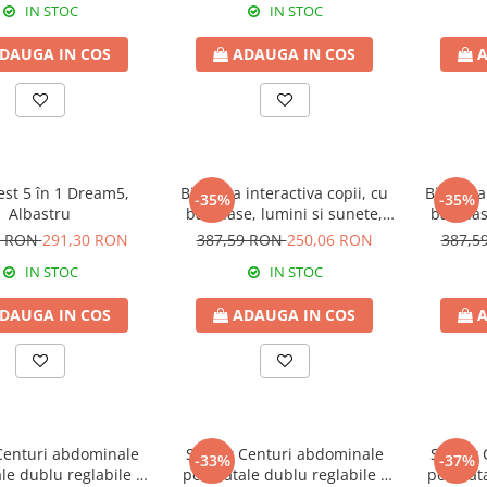
IN STOC
IN STOC
DAUGA IN COS
ADAUGA IN COS
A
st 5 în 1 Dream5,
Bicicleta interactiva copii, cu
Bicicleta
-35%
-35%
Albastru
balonase, lumini si sunete,
balonas
Pink
2 RON
291,30 RON
387,59 RON
250,06 RON
387,5
IN STOC
IN STOC
DAUGA IN COS
ADAUGA IN COS
A
 Centuri abdominale
Set 2 x Centuri abdominale
Set 2 x
-33%
-37%
le dublu reglabile -
postnatale dublu reglabile -
postnata