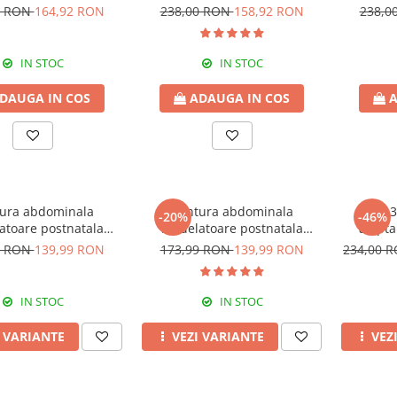
Beige
Beige-Black
0 RON
164,92 RON
238,00 RON
158,92 RON
238,0
IN STOC
IN STOC
DAUGA IN COS
ADAUGA IN COS
A
ura abdominala
Centura abdominala
Set 
-20%
-46%
atoare postnatala
modelatoare postnatala
alapta
, prindere velcro,
PREMIUM, prindere velcro,
9 RON
139,99 RON
173,99 RON
139,99 RON
234,00 
Beige
Black
IN STOC
IN STOC
I VARIANTE
VEZI VARIANTE
VEZ