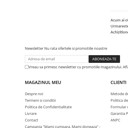
Acum ai of
Urmareste 
Achizition
Newsletter
Nu rata ofertele si promotiile noastre
Vreau sa primesc newsletter cu promotiile magazinului. Af
MAGAZINUL MEU
CLIENTI
Despre noi
Metode de
Termeni si conditii
Politica d
Politica de Confidentialitate
Formular 
Livrare
Garantia 
Contact
ANPC
Campania "Mami cumpara, Mami doneaza" -