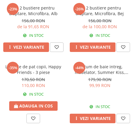
Set 2 bustiere pentru
Set 2 bustiere pentru
-23%
-26%
alaptare, Microfibra, Alb
alaptare, Microfibra, Bej
156,00 RON
156,00 RON
de la 91,65 RON
de la 100,00 RON
IN STOC
IN STOC
VEZI VARIANTE
VEZI VARIANTE
Lenjerie de pat copii, Happy
Costum de baie intreg,
-35%
-44%
Friends - 3 piese
modelator, Summer Kiss,
Yellow
170,50 RON
179,90 RON
110,00 RON
99,99 RON
IN STOC
ADAUGA IN COS
IN STOC
VEZI VARIANTE