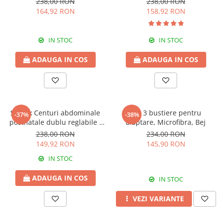
238,00 RON
238,00 RON
164,92 RON
158,92 RON
IN STOC
IN STOC
ADAUGA IN COS
ADAUGA IN COS
Set 2 x Centuri abdominale
Set 3 bustiere pentru
-37%
-38%
postnatale dublu reglabile -
alaptare, Microfibra, Bej
Black
238,00 RON
234,00 RON
149,92 RON
145,90 RON
IN STOC
ADAUGA IN COS
IN STOC
VEZI VARIANTE