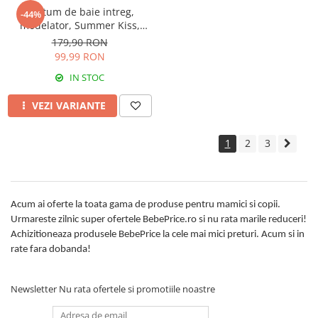
Costum de baie intreg,
-44%
modelator, Summer Kiss,
Ciclame
179,90 RON
99,99 RON
IN STOC
VEZI VARIANTE
1
2
3
Acum ai oferte la toata gama de produse pentru mamici si copii.
Urmareste zilnic super ofertele BebePrice.ro si nu rata marile reduceri!
Achizitioneaza produsele BebePrice la cele mai mici preturi. Acum si in
rate fara dobanda!
Newsletter
Nu rata ofertele si promotiile noastre