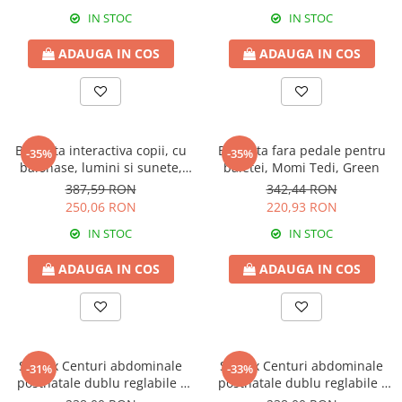
IN STOC
IN STOC
ADAUGA IN COS
ADAUGA IN COS
Bicicleta interactiva copii, cu
Bicicleta fara pedale pentru
-35%
-35%
balonase, lumini si sunete,
baietei, Momi Tedi, Green
Green
387,59 RON
342,44 RON
250,06 RON
220,93 RON
IN STOC
IN STOC
ADAUGA IN COS
ADAUGA IN COS
Set 2 x Centuri abdominale
Set 2 x Centuri abdominale
-31%
-33%
postnatale dublu reglabile -
postnatale dublu reglabile -
Beige
Beige-Black