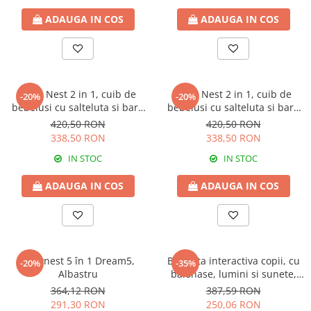
ADAUGA IN COS
ADAUGA IN COS
Baby Nest 2 in 1, cuib de
Baby Nest 2 in 1, cuib de
-20%
-20%
bebelusi cu salteluta si bara
bebelusi cu salteluta si bara
de jucarii detasabila,
de jucarii detasabila, Grey
420,50 RON
420,50 RON
Turquoise
338,50 RON
338,50 RON
IN STOC
IN STOC
ADAUGA IN COS
ADAUGA IN COS
Babynest 5 în 1 Dream5,
Bicicleta interactiva copii, cu
-20%
-35%
Albastru
balonase, lumini si sunete,
Pink
364,12 RON
387,59 RON
291,30 RON
250,06 RON