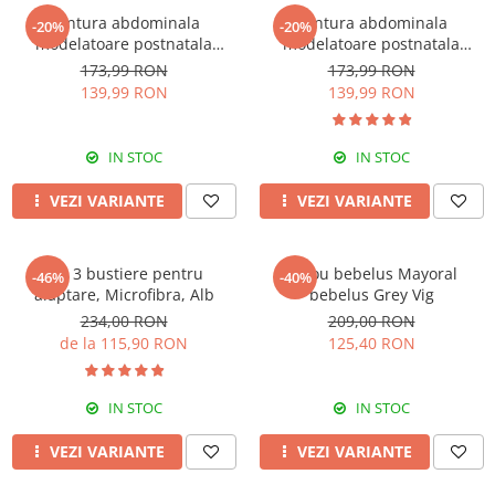
Centura abdominala
Centura abdominala
-20%
-20%
modelatoare postnatala
modelatoare postnatala
PREMIUM, prindere velcro,
PREMIUM, prindere velcro,
173,99 RON
173,99 RON
Beige
Black
139,99 RON
139,99 RON
IN STOC
IN STOC
VEZI VARIANTE
VEZI VARIANTE
Set 3 bustiere pentru
Sacou bebelus Mayoral
-46%
-40%
alaptare, Microfibra, Alb
bebelus Grey Vig
234,00 RON
209,00 RON
de la 115,90 RON
125,40 RON
IN STOC
IN STOC
VEZI VARIANTE
VEZI VARIANTE