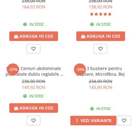
238,00 RON
238,00 RON
164,92 RON
158,92 RON
IN STOC
IN STOC
ADAUGA IN COS
ADAUGA IN COS
Set 2 x Centuri abdominale
Set 3 bustiere pentru
-37%
-38%
postnatale dublu reglabile -
alaptare, Microfibra, Bej
Black
238,00 RON
234,00 RON
149,92 RON
145,90 RON
IN STOC
ADAUGA IN COS
IN STOC
VEZI VARIANTE