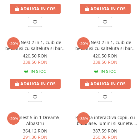
ADAUGA IN COS
ADAUGA IN COS
Baby Nest 2 in 1, cuib de
Baby Nest 2 in 1, cuib de
-20%
-20%
bebelusi cu salteluta si bara
bebelusi cu salteluta si bara
de jucarii detasabila,
de jucarii detasabila, Grey
420,50 RON
420,50 RON
Turquoise
338,50 RON
338,50 RON
IN STOC
IN STOC
ADAUGA IN COS
ADAUGA IN COS
Babynest 5 în 1 Dream5,
Bicicleta interactiva copii, cu
-20%
-35%
Albastru
balonase, lumini si sunete,
Pink
364,12 RON
387,59 RON
291,30 RON
250,06 RON