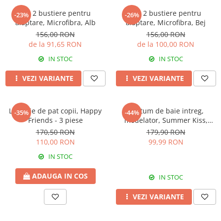
Set 2 bustiere pentru
Set 2 bustiere pentru
-23%
-26%
alaptare, Microfibra, Alb
alaptare, Microfibra, Bej
156,00 RON
156,00 RON
de la 91,65 RON
de la 100,00 RON
IN STOC
IN STOC
VEZI VARIANTE
VEZI VARIANTE
Lenjerie de pat copii, Happy
Costum de baie intreg,
-35%
-44%
Friends - 3 piese
modelator, Summer Kiss,
Yellow
170,50 RON
179,90 RON
110,00 RON
99,99 RON
IN STOC
ADAUGA IN COS
IN STOC
VEZI VARIANTE