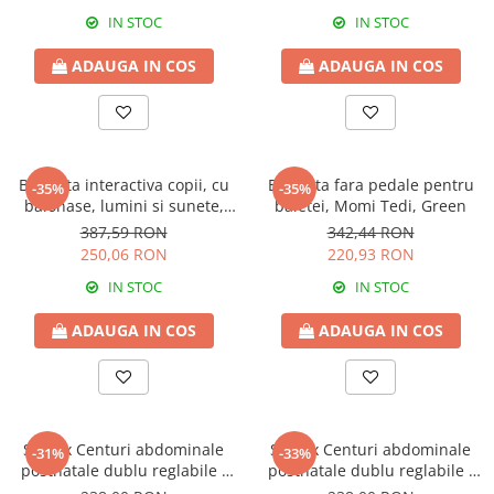
IN STOC
IN STOC
ADAUGA IN COS
ADAUGA IN COS
Bicicleta interactiva copii, cu
Bicicleta fara pedale pentru
-35%
-35%
balonase, lumini si sunete,
baietei, Momi Tedi, Green
Green
387,59 RON
342,44 RON
250,06 RON
220,93 RON
IN STOC
IN STOC
ADAUGA IN COS
ADAUGA IN COS
Set 2 x Centuri abdominale
Set 2 x Centuri abdominale
-31%
-33%
postnatale dublu reglabile -
postnatale dublu reglabile -
Beige
Beige-Black