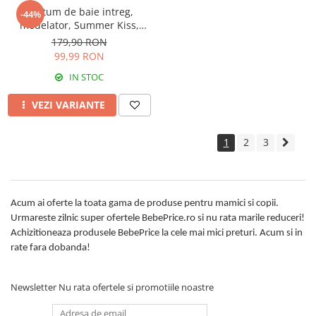
Costum de baie intreg,
-44%
modelator, Summer Kiss,
Ciclame
179,90 RON
99,99 RON
IN STOC
VEZI VARIANTE
1
2
3
Acum ai oferte la toata gama de produse pentru mamici si copii.
Urmareste zilnic super ofertele BebePrice.ro si nu rata marile reduceri!
Achizitioneaza produsele BebePrice la cele mai mici preturi. Acum si in
rate fara dobanda!
Newsletter
Nu rata ofertele si promotiile noastre