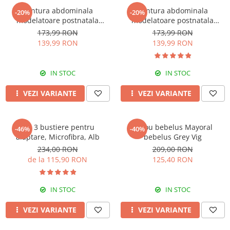
Centura abdominala
Centura abdominala
-20%
-20%
modelatoare postnatala
modelatoare postnatala
PREMIUM, prindere velcro,
PREMIUM, prindere velcro,
173,99 RON
173,99 RON
Beige
Black
139,99 RON
139,99 RON
IN STOC
IN STOC
VEZI VARIANTE
VEZI VARIANTE
Set 3 bustiere pentru
Sacou bebelus Mayoral
-46%
-40%
alaptare, Microfibra, Alb
bebelus Grey Vig
234,00 RON
209,00 RON
de la 115,90 RON
125,40 RON
IN STOC
IN STOC
VEZI VARIANTE
VEZI VARIANTE