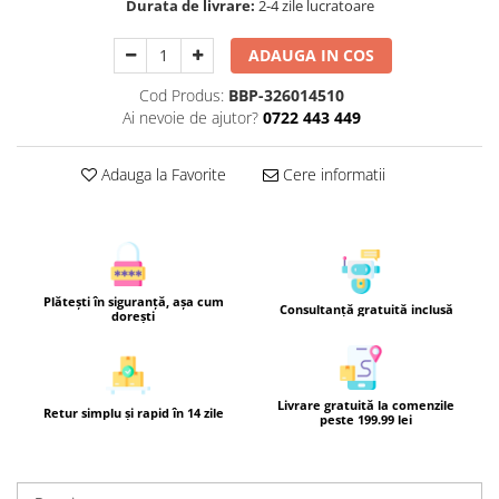
Durata de livrare:
2-4 zile lucratoare
ADAUGA IN COS
Cod Produs:
BBP-326014510
Ai nevoie de ajutor?
0722 443 449
Adauga la Favorite
Cere informatii
Plătești în siguranță, așa cum
Consultanță gratuită inclusă
dorești
Livrare gratuită la comenzile
Retur simplu și rapid în 14 zile
peste 199.99 lei