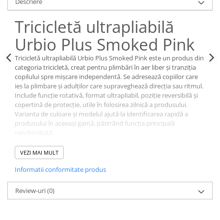
Descriere
Tricicletă ultrapliabilă
Urbio Plus Smoked Pink
Tricicletă ultrapliabilă Urbio Plus Smoked Pink este un produs din
categoria tricicletă, creat pentru plimbări în aer liber și tranziția
copilului spre mișcare independentă. Se adresează copiilor care
ies la plimbare și adulților care supraveghează direcția sau ritmul.
Include funcție rotativă, format ultrapliabil, poziție reversibilă și
copertină de protecție, utile în folosirea zilnică a produsului.
Varianta de culoare și modelul ajută la identificarea rapidă a
produsului în aceeași gamă, păstrând funcția principală
neschimbată.
Beneficii principale
VEZI MAI MULT
Susține plimbările în aer liber și mișcarea copilului.
Include funcție rotativă, format ultrapliabil și poziție
Informatii conformitate produs
reversibilă pentru folosire adaptată categoriei.
Ajută părintele să gestioneze mai ușor ieșirile zilnice.
Review-uri
(0)
Detalii utile
Caracteristicile principale sunt funcție rotativă, format ultrapliabil,
poziție reversibilă, copertină de protecție și elemente de joacă.