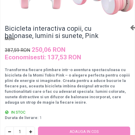
Bicicleta interactiva copii, cu
balonase, lumini si sunete, Pink
Momi
250,06 RON
387,59 RON
Economisesti:
137,53
RON
Transforma fiecare plimbare intr-o aventura spectaculoasa cu
bicicleta de la Momi Tobis Pink – o alegere perfecta pentru copiii
plini de energie si imaginatie. Creata pentru a aduce bucurie la
fiecare pas, aceasta bicicleta imbina designul atractiv cu
functionalitati care o fac cu adevarat speciala: lumini colorate,
sunete distractive si un difuzor de balonase incorporat, care
adauga un strop de magie la fiecare iesire.
IN STOC
Durata de livrare:
1
ADAUGA IN COS