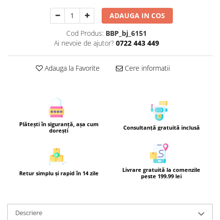
ADAUGA IN COS
Cod Produs:
BBP_bj_6151
Ai nevoie de ajutor?
0722 443 449
Adauga la Favorite
Cere informatii
Plătești în siguranță, așa cum
Consultanță gratuită inclusă
dorești
Livrare gratuită la comenzile
Retur simplu și rapid în 14 zile
peste 199.99 lei
Descriere