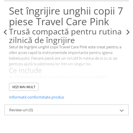
Set îngrijire unghii copii 7
piese Travel Care Pink
Trusă compactă pentru rutina
zilnică de îngrijire
Setul de îngrijire unghii copii Travel Care Pink este creat pentru a
oferi acces rapid la instrumentele importante pentru igiena
bebelușului. Fiecare piesă are un rol util în rutina de zi cu zi, iar
gentuța ajută la păstrarea lor într-un singur loc.
Ce include
Perie pentru păr și pieptene pentru aranjare delicată.
Unghieră, forfecuță și pilă pentru îngrijirea unghiilor.
VEZI MAI MULT
Aspirator nazal pentru igiena zonei nazale.
Degetar din silicon pentru curățarea gingiilor și a dinților în
Informatii conformitate produs
erupție.
Avantaje practice
Review-uri
(0)
Recomandat de la 0 luni, setul este potrivit pentru sugari și copii
mici. Formatul compact îl face ușor de luat în vacanțe, la plimbare
sau în vizite. Alege un set util, bine organizat și gândit pentru
nevoile reale din rutina zilnică a familiei.