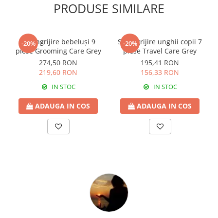
PRODUSE SIMILARE
Set îngrijire bebeluși 9
Set îngrijire unghii copii 7
-20%
-20%
piese Grooming Care Grey
piese Travel Care Grey
274,50 RON
195,41 RON
219,60 RON
156,33 RON
IN STOC
IN STOC
ADAUGA IN COS
ADAUGA IN COS