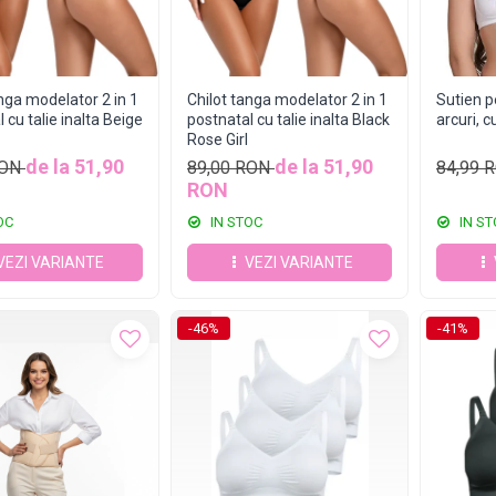
anga modelator 2 in 1
Chilot tanga modelator 2 in 1
Sutien p
 cu talie inalta Beige
postnatal cu talie inalta Black
arcuri, 
Rose Girl
de la 51,90
de la 51,90
RON
89,00 RON
84,99 
RON
OC
IN STOC
IN ST
VEZI VARIANTE
VEZI VARIANTE
-46%
-41%