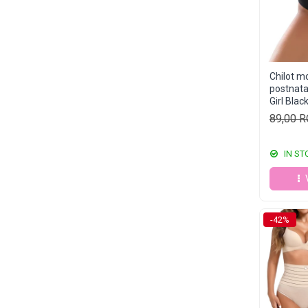
Chilot mo
postnatal
Girl Blac
89,00 
IN ST
-42%