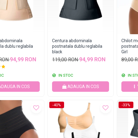
 abdominala
Centura abdominala
Chilot m
la dublu reglabila
postnatala dublu reglabila
postnata
black
Girl
94,99 RON
94,99 RON
 RON
119,00 RON
89,00 
OC
IN STOC
IN ST
ADAUGA IN COS
ADAUGA IN COS
-40%
-33%