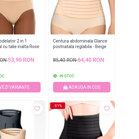
odelator 2 in 1
Centura abdominala Glance
l cu talie inalta Rose
postnatala reglabila - Beige
53,90 RON
64,40 RON
RON
85,40 RON
OC
IN STOC
VEZI VARIANTE
ADAUGA IN COS
-31%