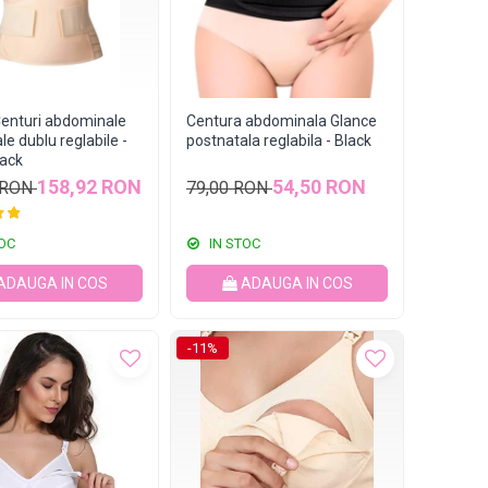
Centuri abdominale
Centura abdominala Glance
le dublu reglabile -
postnatala reglabila - Black
lack
158,92 RON
54,50 RON
 RON
79,00 RON
OC
IN STOC
ADAUGA IN COS
ADAUGA IN COS
-11%