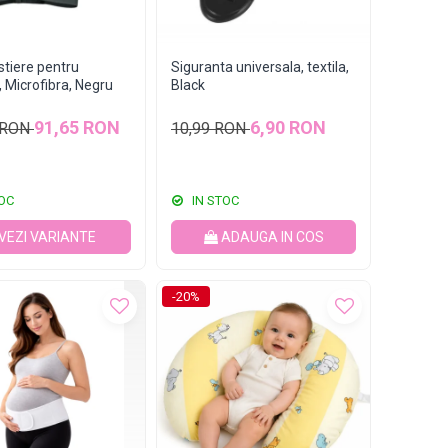
stiere pentru
Siguranta universala, textila,
, Microfibra, Negru
Black
91,65 RON
6,90 RON
 RON
10,99 RON
OC
IN STOC
VEZI VARIANTE
ADAUGA IN COS
-20%