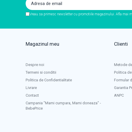
Vreau sa primesc newsletter cu promotiile magazinului. Afla mai m
Magazinul meu
Clienti
Despre noi
Metode de
Termeni si conditii
Politica de
Politica de Confidentialitate
Formular d
Livrare
Garantia P
Contact
ANPC
Campania "Mami cumpara, Mami doneaza" -
BebePrice