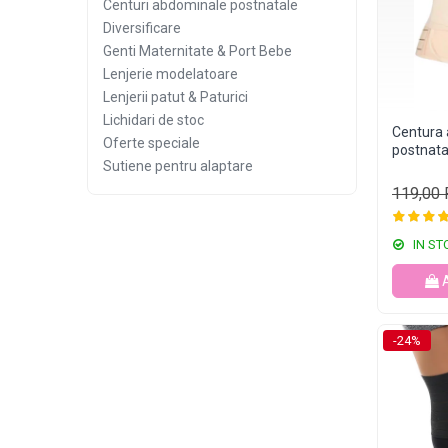
Centuri abdominale postnatale
Diversificare
Genti Maternitate & Port Bebe
Lenjerie modelatoare
Lenjerii patut & Paturici
Lichidari de stoc
Centura
Oferte speciale
postnata
Sutiene pentru alaptare
119,00
IN ST
-24%