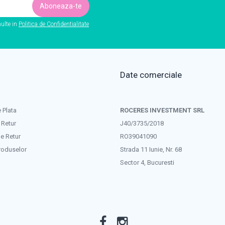
ulte in
Politica de Confidentialitate
Date comerciale
 Plata
ROCERES INVESTMENT SRL
 Retur
J40/3735/2018
e Retur
RO39041090
roduselor
Strada 11 Iunie, Nr. 68
Sector 4, Bucuresti