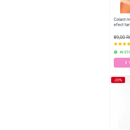
Colant mo
efect ta
89,00 
IN ST
-20%