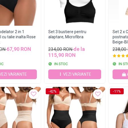
delator 2 in 1
Set 3 bustiere pentru
Set 2 x 
 cu talie inalta Rose
alaptare, Microfibra
postnata
k
Beige-B
67,90 RON
de la
RON
234,00 RON
238,00
115,90 RON
OC
IN STOC
IN ST
VEZI VARIANTE
VEZI VARIANTE
-42%
-11%