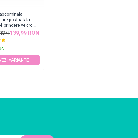
 abdominala
are postnatala
 prindere velcro,
139,99 RON
 RON
OC
VEZI VARIANTE