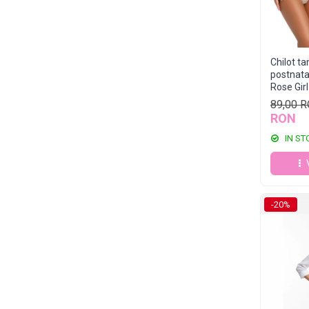
Chilot t
postnatal
Rose Girl
89,00 
RON
IN ST
-20%