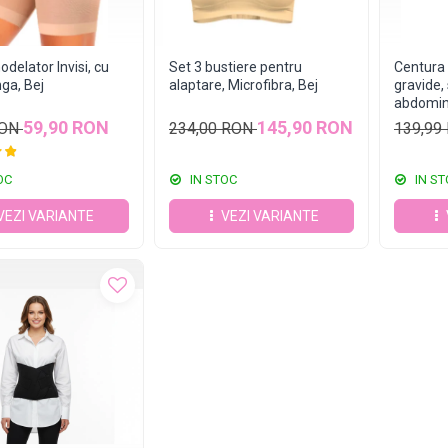
delator Invisi, cu
Set 3 bustiere pentru
Centura 
nga, Bej
alaptare, Microfibra, Bej
gravide,
abdomina
White
59,90 RON
145,90 RON
RON
234,00 RON
139,99
OC
IN STOC
IN ST
VEZI VARIANTE
VEZI VARIANTE