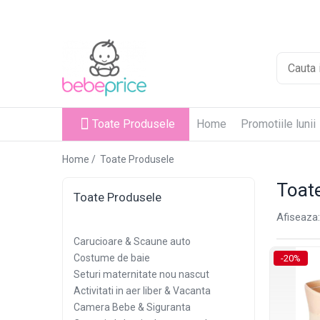
Toate Produsele
Centuri abdominale postnatale
Lenjerie modelatoare
Sutiene pentru alaptare
Toate Produsele
Home
Promotiile lunii
Costume de baie
Lenjerii patut & Paturici
Home /
Toate Produsele
Seturi maternitate nou nascut
Toat
Genti Maternitate & Port Bebe
Toate Produsele
Alimentatie bebe & Accesorii hranire
Afiseaza:
Articole siguranta bebe
Carucioare & Scaune auto
Activitati in aer liber & Vacanta
Costume de baie
-20%
Lichidari de stoc
Seturi maternitate nou nascut
Activitati in aer liber & Vacanta
Camera Bebe & Siguranta