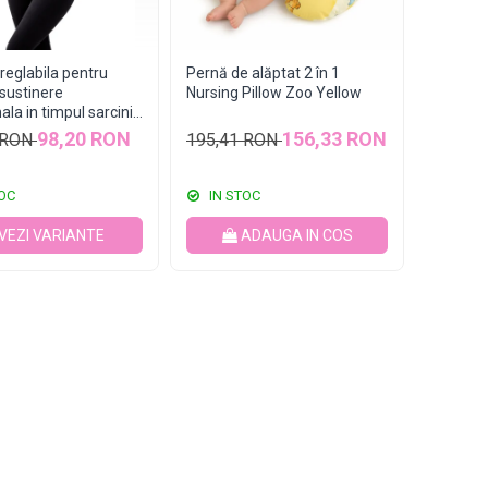
reglabila pentru
Pernă de alăptat 2 în 1
 sustinere
Nursing Pillow Zoo Yellow
la in timpul sarcinii,
98,20 RON
156,33 RON
 RON
195,41 RON
OC
IN STOC
VEZI VARIANTE
ADAUGA IN COS