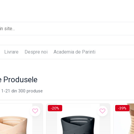
Livrare
Despre noi
Academia de Parinti
e Produsele
1-
21
din
300
produse
-20%
-39%