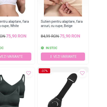
entru alaptare, fara
Sutien pentru alaptare, fara
cu cupe, White
arcuri, cu cupe, Beige
75,90 RON
75,90 RON
RON
84,99 RON
OC
IN STOC
VEZI VARIANTE
VEZI VARIANTE
-37%