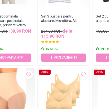
 abdominala
Set 3 bustiere pentru
Set 2 bu
are postnatala
alaptare, Microfibra, Alb
alaptare
 prindere velcro,
139,99 RON
de la
 RON
234,00 RON
156,00
115,90 RON
OC
IN STOC
IN ST
VEZI VARIANTE
VEZI VARIANTE
-38%
-30%