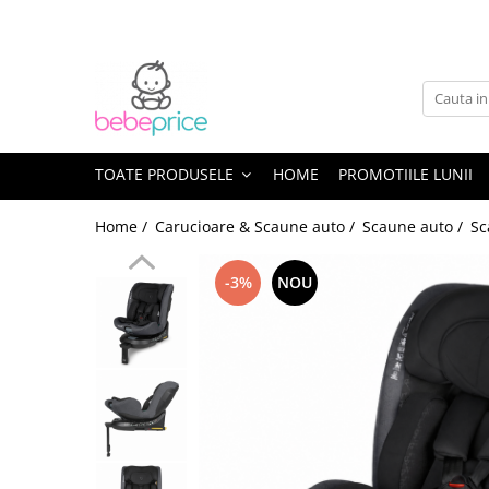
Toate Produsele
Centuri abdominale postnatale
Lenjerie modelatoare
Sutiene pentru alaptare
TOATE PRODUSELE
HOME
PROMOTIILE LUNII
Costume de baie
Home /
Carucioare & Scaune auto /
Scaune auto /
Sc
Lenjerii patut & Paturici
Seturi maternitate nou nascut
-3%
NOU
Genti Maternitate & Port Bebe
Alimentatie bebe & Accesorii
hranire
Articole siguranta bebe
Activitati in aer liber & Vacanta
Lichidari de stoc