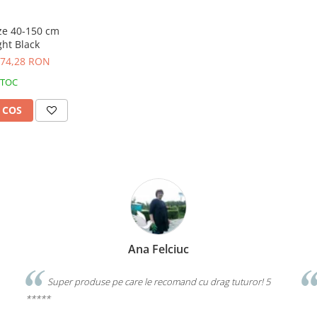
ize 40-150 cm
ght Black
74,28 RON
STOC
 COS
Ana Felciuc
Super produse pe care le recomand cu drag tuturor! 5
*****