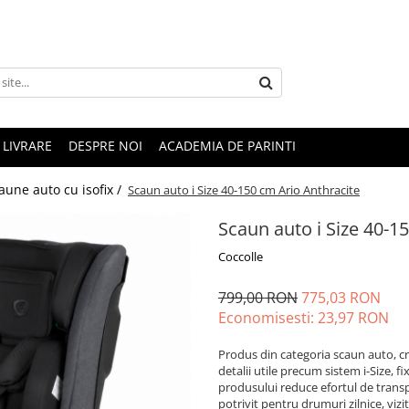
LIVRARE
DESPRE NOI
ACADEMIA DE PARINTI
aune auto cu isofix /
Scaun auto i Size 40-150 cm Ario Anthracite
Scaun auto i Size 40-1
Coccolle
799,00 RON
775,03 RON
Economisesti:
23,97
RON
Produs din categoria scaun auto, cr
detalii utile precum sistem i-Size, f
produsului reduce efortul de transpo
potrivit pentru drumuri zilnice, vizit