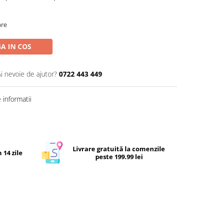
are
A IN COS
Ai nevoie de ajutor?
0722 443 449
informatii
Livrare gratuită la comenzile
 14 zile
peste 199.99 lei