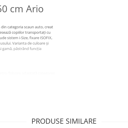
50 cm Ario
 din categoria scaun auto, creat
esează copiilor transportați cu
ude sistem i-Size, fixare ISOFIX,
dusului. Varianta de culoare și
și gamă, păstrând funcția
entru folosire adaptată categoriei.
ortul copilului contează.
 funcție rotativă, 40-150 cm și 150
un auto și se folosește pentru
deplasări mai sigure cu copilul.
PRODUSE SIMILARE