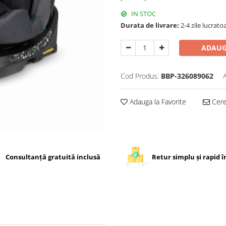
IN STOC
Durata de livrare:
2-4 zile lucrato
ADAUG
Cod Produs:
BBP-326089062
Adauga la Favorite
Cere 
Consultanță gratuită inclusă
Retur simplu și rapid în