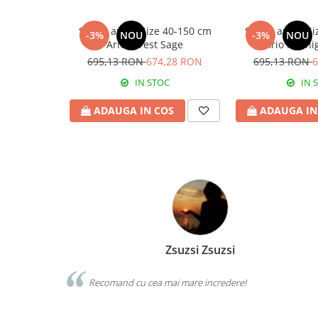
Scaun auto i Size 40-150 cm
Scaun auto i S
-3%
NOU
-3%
NOU
Ario Forest Sage
Ario Midni
695,13 RON
674,28 RON
695,13 RON
6
IN STOC
IN 
ADAUGA IN COS
ADAUGA IN
Zsuzsi Zsuzsi
pii. Produse
Recomand cu cea mai mare incredere!
re vor sa isi