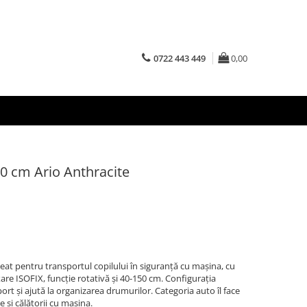
0722 443 449
0,00
50 cm Ario Anthracite
eat pentru transportul copilului în siguranță cu mașina, cu
ixare ISOFIX, funcție rotativă și 40-150 cm. Configurația
rt și ajută la organizarea drumurilor. Categoria auto îl face
e și călătorii cu mașina.