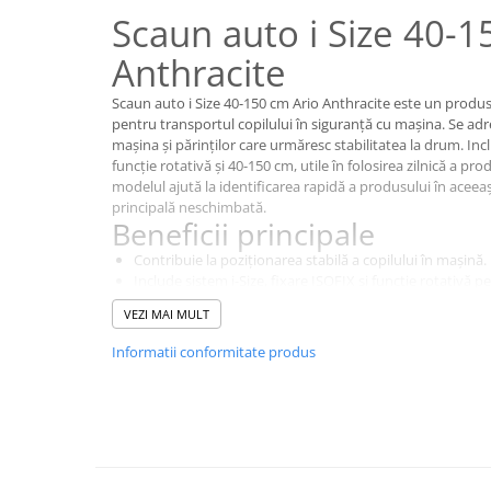
Scaun auto i Size 40-1
Anthracite
Scaun auto i Size 40-150 cm Ario Anthracite este un produs
pentru transportul copilului în siguranță cu mașina. Se adr
mașina și părinților care urmăresc stabilitatea la drum. Incl
funcție rotativă și 40-150 cm, utile în folosirea zilnică a pro
modelul ajută la identificarea rapidă a produsului în aceea
principală neschimbată.
Beneficii principale
Contribuie la poziționarea stabilă a copilului în mașină.
Include sistem i-Size, fixare ISOFIX și funcție rotativă p
Este conceput pentru deplasări în care protecția și conf
VEZI MAI MULT
Detalii utile
Caracteristicile principale sunt sistem i-Size, fixare ISOFIX,
Informatii conformitate produs
cm. Prin tipul său, produsul se încadrează în categoria sca
transportul copilului în siguranță cu mașina.
Alege un scaun auto conceput pentru stabilitate, confort și 