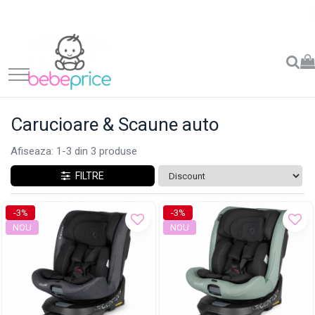
Carucioare & Scaune auto
Afiseaza:
1-
3
din
3
produse
FILTRE
-3%
-3%
NOU
NOU