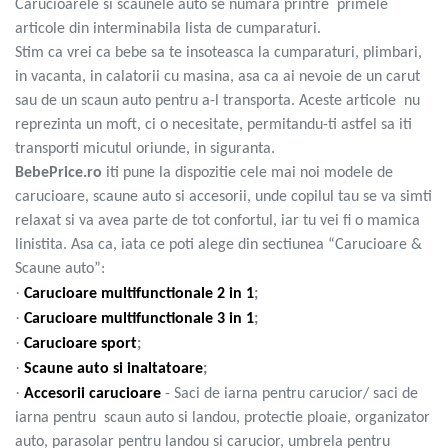
Carucioarele si scaunele auto se numara printre primele
articole din interminabila lista de cumparaturi.
Stim ca vrei ca bebe sa te insoteasca la cumparaturi, plimbari,
in vacanta, in calatorii cu masina, asa ca ai nevoie de un carut
sau de un scaun auto pentru a-l transporta. Aceste articole nu
reprezinta un moft, ci o necesitate, permitandu-ti astfel sa iti
transporti micutul oriunde, in siguranta.
BebePrice.ro
iti pune la dispozitie cele mai noi modele de
carucioare, scaune auto si accesorii, unde copilul tau se va simti
relaxat si va avea parte de tot confortul, iar tu vei fi o mamica
linistita. Asa ca, iata ce poti alege din sectiunea “Carucioare &
Scaune auto”:
·
Carucioare multifunctionale 2 in 1
;
·
Carucioare multifunctionale 3 in 1
;
·
Carucioare sport
;
·
Scaune auto si inaltatoare
;
·
Accesorii carucioare
- Saci de iarna pentru carucior/ saci de
iarna pentru scaun auto si landou, protectie ploaie, organizator
auto, parasolar pentru landou si carucior, umbrela pentru