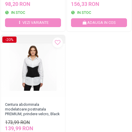
98,20 RON
156,33 RON
IN STOC
IN STOC
VEZI VARIANTE
ADAUGA IN COS
-20%
Centura abdominala
modelatoare postnatala
PREMIUM, prindere velcro, Black
173,99 RON
139,99 RON