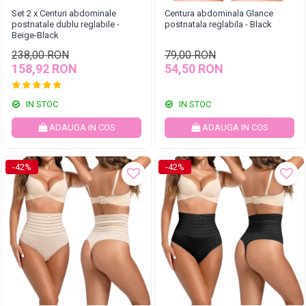
Set 2 x Centuri abdominale
Centura abdominala Glance
postnatale dublu reglabile -
postnatala reglabila - Black
Beige-Black
238,00 RON
79,00 RON
158,92 RON
54,50 RON
IN STOC
IN STOC
ADAUGA IN COS
ADAUGA IN COS
-42%
-42%