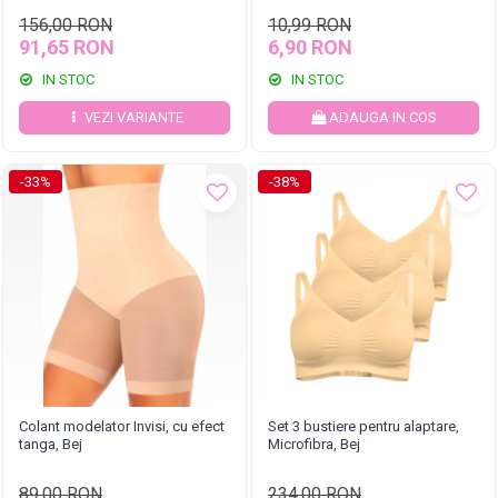
156,00 RON
10,99 RON
91,65 RON
6,90 RON
IN STOC
IN STOC
VEZI VARIANTE
ADAUGA IN COS
-33%
-38%
Colant modelator Invisi, cu efect
Set 3 bustiere pentru alaptare,
tanga, Bej
Microfibra, Bej
89,00 RON
234,00 RON