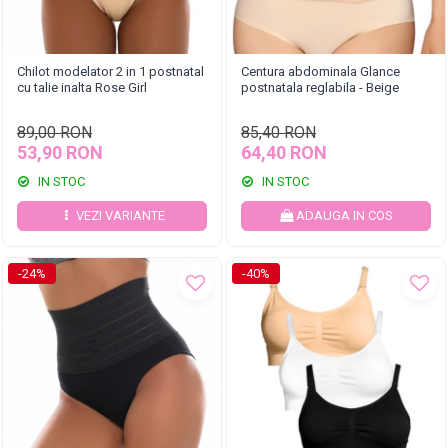
Chilot modelator 2 in 1 postnatal
Centura abdominala Glance
cu talie inalta Rose Girl
postnatala reglabila - Beige
89,00 RON
85,40 RON
53,90 RON
64,40 RON
IN STOC
IN STOC
VEZI VARIANTE
ADAUGA IN COS
-24%
-40%