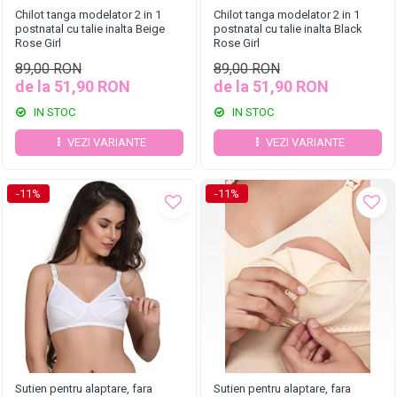
Chilot tanga modelator 2 in 1
Chilot tanga modelator 2 in 1
postnatal cu talie inalta Beige
postnatal cu talie inalta Black
Rose Girl
Rose Girl
89,00 RON
89,00 RON
de la 51,90 RON
de la 51,90 RON
IN STOC
IN STOC
VEZI VARIANTE
VEZI VARIANTE
-11%
-11%
Sutien pentru alaptare, fara
Sutien pentru alaptare, fara