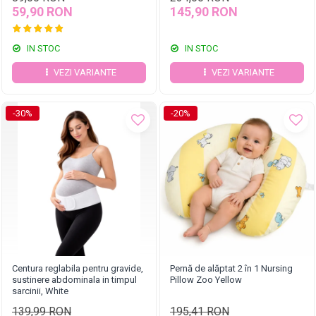
59,90 RON
145,90 RON
IN STOC
IN STOC
VEZI VARIANTE
VEZI VARIANTE
-30%
-20%
Centura reglabila pentru gravide,
Pernă de alăptat 2 în 1 Nursing
sustinere abdominala in timpul
Pillow Zoo Yellow
sarcinii, White
139,99 RON
195,41 RON