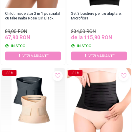
Chilot modelator 2 in 1 postnatal
Set 3 bustiere pentru alaptare,
cu talie inalta Rose Girl Black
Microfibra
89,00 RON
234,00 RON
67,90 RON
de la 115,90 RON
IN STOC
IN STOC
VEZI VARIANTE
VEZI VARIANTE
-33%
-31%