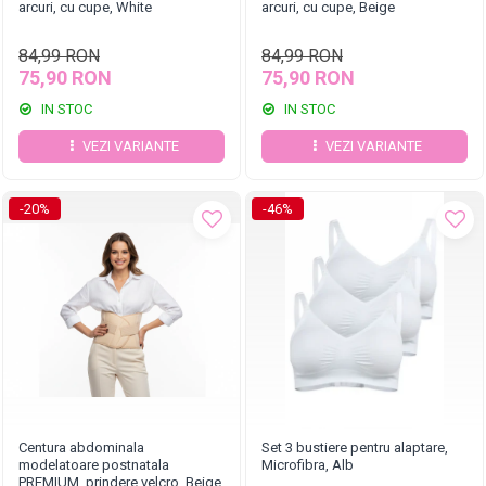
arcuri, cu cupe, White
arcuri, cu cupe, Beige
84,99 RON
84,99 RON
75,90 RON
75,90 RON
IN STOC
IN STOC
VEZI VARIANTE
VEZI VARIANTE
-20%
-46%
Centura abdominala
Set 3 bustiere pentru alaptare,
modelatoare postnatala
Microfibra, Alb
PREMIUM, prindere velcro, Beige