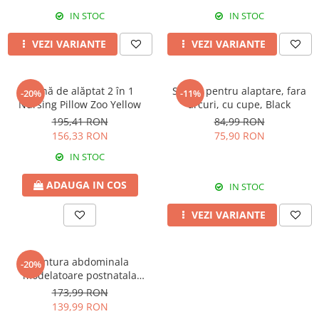
IN STOC
IN STOC
VEZI VARIANTE
VEZI VARIANTE
Pernă de alăptat 2 în 1
Sutien pentru alaptare, fara
-20%
-11%
Nursing Pillow Zoo Yellow
arcuri, cu cupe, Black
195,41 RON
84,99 RON
156,33 RON
75,90 RON
IN STOC
ADAUGA IN COS
IN STOC
VEZI VARIANTE
Centura abdominala
-20%
modelatoare postnatala
PREMIUM, prindere velcro,
173,99 RON
Black
139,99 RON