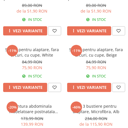
Rose Girl
Rose Girl
89,00 RON
89,00 RON
de la 51,90 RON
de la 51,90 RON
IN STOC
IN STOC
VEZI VARIANTE
VEZI VARIANTE
Sutien pentru alaptare, fara
Sutien pentru alaptare, fara
-11%
-11%
arcuri, cu cupe, White
arcuri, cu cupe, Beige
84,99 RON
84,99 RON
75,90 RON
75,90 RON
IN STOC
IN STOC
VEZI VARIANTE
VEZI VARIANTE
Centura abdominala
Set 3 bustiere pentru
-20%
-46%
modelatoare postnatala
alaptare, Microfibra, Alb
PREMIUM, prindere velcro,
173,99 RON
234,00 RON
Beige
139,99 RON
de la 115,90 RON