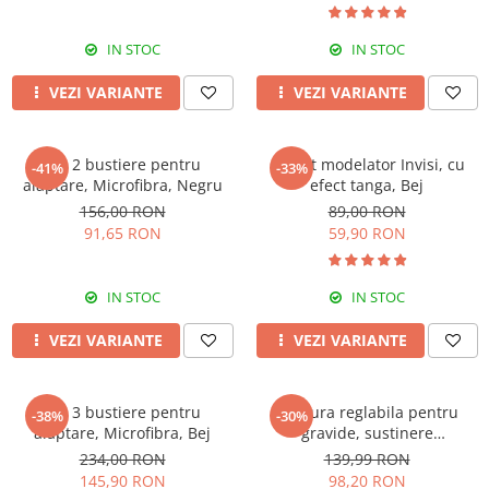
IN STOC
IN STOC
VEZI VARIANTE
VEZI VARIANTE
Set 2 bustiere pentru
Colant modelator Invisi, cu
-41%
-33%
alaptare, Microfibra, Negru
efect tanga, Bej
156,00 RON
89,00 RON
91,65 RON
59,90 RON
IN STOC
IN STOC
VEZI VARIANTE
VEZI VARIANTE
Set 3 bustiere pentru
Centura reglabila pentru
-38%
-30%
alaptare, Microfibra, Bej
gravide, sustinere
abdominala in timpul sarcinii,
234,00 RON
139,99 RON
White
145,90 RON
98,20 RON