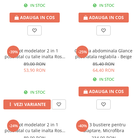
IN STOC
IN STOC
ADAUGA IN COS
ADAUGA IN COS
Chilot modelator 2 in 1
Centura abdominala Glance
-39%
-25%
postnatal cu talie inalta Rose
postnatala reglabila - Beige
Girl
89,00 RON
85,40 RON
53,90 RON
64,40 RON
IN STOC
ADAUGA IN COS
IN STOC
VEZI VARIANTE
Chilot modelator 2 in 1
Set 3 bustiere pentru
-24%
-40%
postnatal cu talie inalta Rose
alaptare, Microfibra
Girl Black
89,00 RON
234,00 RON