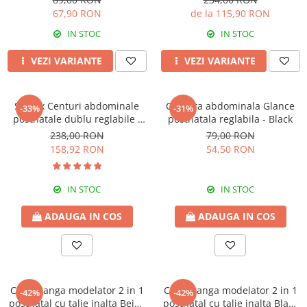
67,90 RON
de la 115,90 RON
IN STOC
IN STOC
VEZI VARIANTE
VEZI VARIANTE
Set 2 x Centuri abdominale
Centura abdominala Glance
-33%
-31%
postnatale dublu reglabile -
postnatala reglabila - Black
Beige-Black
238,00 RON
79,00 RON
158,92 RON
54,50 RON
IN STOC
IN STOC
ADAUGA IN COS
ADAUGA IN COS
Chilot tanga modelator 2 in 1
Chilot tanga modelator 2 in 1
-42%
-42%
postnatal cu talie inalta Beige
postnatal cu talie inalta Black