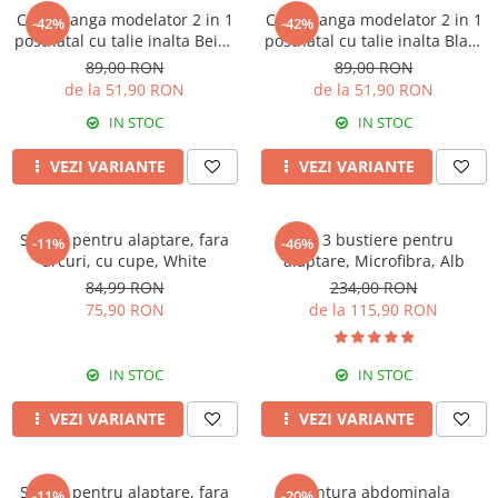
Chilot tanga modelator 2 in 1
Chilot tanga modelator 2 in 1
-42%
-42%
postnatal cu talie inalta Beige
postnatal cu talie inalta Black
Rose Girl
Rose Girl
89,00 RON
89,00 RON
de la 51,90 RON
de la 51,90 RON
IN STOC
IN STOC
VEZI VARIANTE
VEZI VARIANTE
Sutien pentru alaptare, fara
Set 3 bustiere pentru
-11%
-46%
arcuri, cu cupe, White
alaptare, Microfibra, Alb
84,99 RON
234,00 RON
75,90 RON
de la 115,90 RON
IN STOC
IN STOC
VEZI VARIANTE
VEZI VARIANTE
Sutien pentru alaptare, fara
Centura abdominala
-11%
-20%