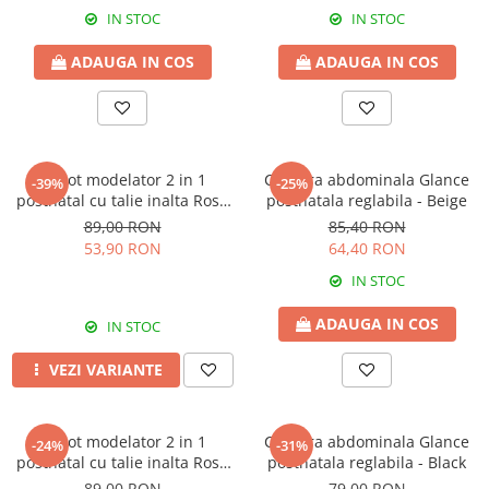
IN STOC
IN STOC
ADAUGA IN COS
ADAUGA IN COS
Chilot modelator 2 in 1
Centura abdominala Glance
-39%
-25%
postnatal cu talie inalta Rose
postnatala reglabila - Beige
Girl
89,00 RON
85,40 RON
53,90 RON
64,40 RON
IN STOC
ADAUGA IN COS
IN STOC
VEZI VARIANTE
Chilot modelator 2 in 1
Centura abdominala Glance
-24%
-31%
postnatal cu talie inalta Rose
postnatala reglabila - Black
Girl Black
89,00 RON
79,00 RON