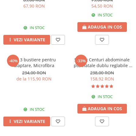
67,90 RON
54,50 RON
IN STOC
ADAUGA IN COS
IN STOC
VEZI VARIANTE
Set 3 bustiere pentru
Set 2 x Centuri abdominale
-40%
-33%
alaptare, Microfibra
postnatale dublu reglabile -
Beige-Black
234,00 RON
238,00 RON
de la 115,90 RON
158,92 RON
IN STOC
ADAUGA IN COS
IN STOC
VEZI VARIANTE