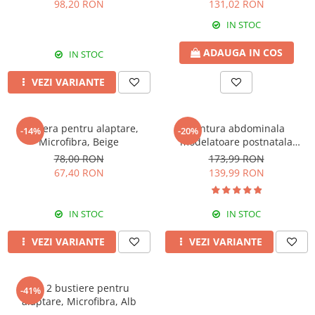
98,20 RON
131,02 RON
IN STOC
ADAUGA IN COS
IN STOC
VEZI VARIANTE
Bustiera pentru alaptare,
Centura abdominala
-14%
-20%
Microfibra, Beige
modelatoare postnatala
PREMIUM, prindere velcro,
78,00 RON
173,99 RON
Black
67,40 RON
139,99 RON
IN STOC
IN STOC
VEZI VARIANTE
VEZI VARIANTE
Set 2 bustiere pentru
-41%
alaptare, Microfibra, Alb