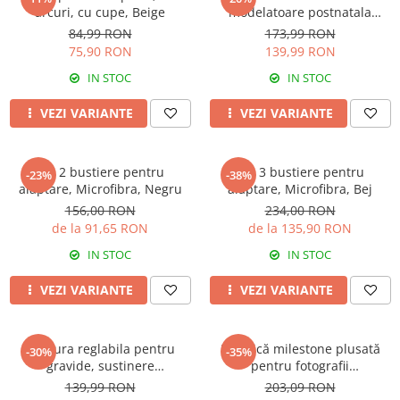
arcuri, cu cupe, Beige
modelatoare postnatala
PREMIUM, prindere velcro,
84,99 RON
173,99 RON
Beige
75,90 RON
139,99 RON
IN STOC
IN STOC
VEZI VARIANTE
VEZI VARIANTE
Set 2 bustiere pentru
Set 3 bustiere pentru
-23%
-38%
alaptare, Microfibra, Negru
alaptare, Microfibra, Bej
156,00 RON
234,00 RON
de la 91,65 RON
de la 135,90 RON
IN STOC
IN STOC
VEZI VARIANTE
VEZI VARIANTE
Centura reglabila pentru
Păturică milestone plusată
-30%
-35%
gravide, sustinere
pentru fotografii
abdominala in timpul sarcinii,
CloudMemory, model
139,99 RON
203,09 RON
White
Norisori, 95x150 cm