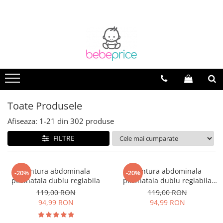
Toate Produsele
Afiseaza:
1-
21
din
302
produse
FILTRE
Centura abdominala
Centura abdominala
-20%
-20%
postnatala dublu reglabila
postnatala dublu reglabila
black
119,00 RON
119,00 RON
94,99 RON
94,99 RON