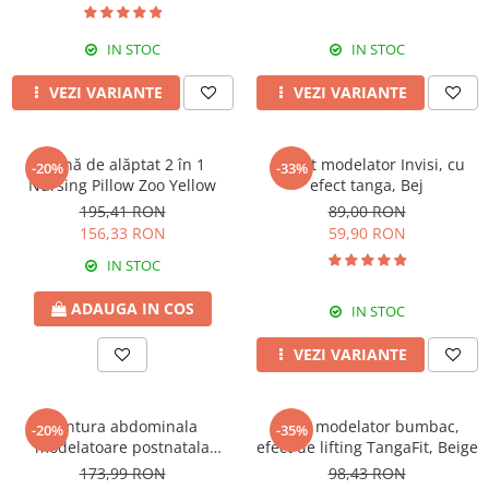
IN STOC
IN STOC
VEZI VARIANTE
VEZI VARIANTE
Pernă de alăptat 2 în 1
Colant modelator Invisi, cu
-20%
-33%
Nursing Pillow Zoo Yellow
efect tanga, Bej
195,41 RON
89,00 RON
156,33 RON
59,90 RON
IN STOC
ADAUGA IN COS
IN STOC
VEZI VARIANTE
Centura abdominala
Body modelator bumbac,
-20%
-35%
modelatoare postnatala
efect de lifting TangaFit, Beige
PREMIUM, prindere velcro,
173,99 RON
98,43 RON
Beige