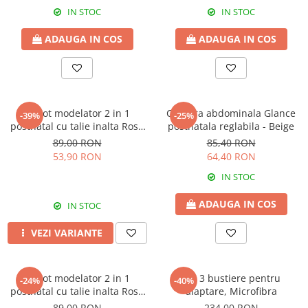
IN STOC
IN STOC
ADAUGA IN COS
ADAUGA IN COS
Chilot modelator 2 in 1
Centura abdominala Glance
-39%
-25%
postnatal cu talie inalta Rose
postnatala reglabila - Beige
Girl
89,00 RON
85,40 RON
53,90 RON
64,40 RON
IN STOC
ADAUGA IN COS
IN STOC
VEZI VARIANTE
Chilot modelator 2 in 1
Set 3 bustiere pentru
-24%
-40%
postnatal cu talie inalta Rose
alaptare, Microfibra
Girl Black
89,00 RON
234,00 RON