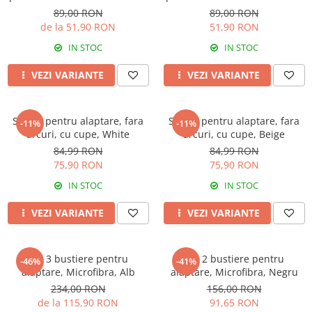
Rose Girl
Rose Girl
89,00 RON
89,00 RON
de la 51,90 RON
51,90 RON
IN STOC
IN STOC
VEZI VARIANTE
VEZI VARIANTE
Sutien pentru alaptare, fara
Sutien pentru alaptare, fara
-11%
-11%
arcuri, cu cupe, White
arcuri, cu cupe, Beige
84,99 RON
84,99 RON
75,90 RON
75,90 RON
IN STOC
IN STOC
VEZI VARIANTE
VEZI VARIANTE
Set 3 bustiere pentru
Set 2 bustiere pentru
-46%
-41%
alaptare, Microfibra, Alb
alaptare, Microfibra, Negru
234,00 RON
156,00 RON
de la 115,90 RON
91,65 RON