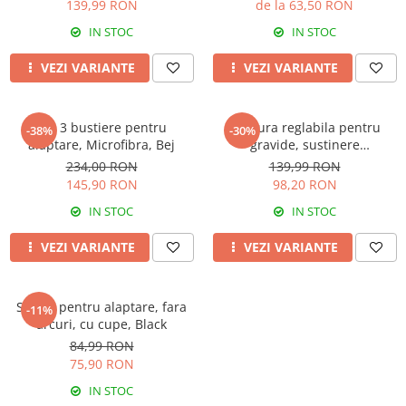
139,99 RON
de la 63,50 RON
IN STOC
IN STOC
VEZI VARIANTE
VEZI VARIANTE
Set 3 bustiere pentru
Centura reglabila pentru
-38%
-30%
alaptare, Microfibra, Bej
gravide, sustinere
abdominala in timpul sarcinii,
234,00 RON
139,99 RON
White
145,90 RON
98,20 RON
IN STOC
IN STOC
VEZI VARIANTE
VEZI VARIANTE
Sutien pentru alaptare, fara
-11%
arcuri, cu cupe, Black
84,99 RON
75,90 RON
IN STOC