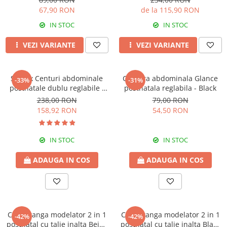
67,90 RON
de la 115,90 RON
IN STOC
IN STOC
VEZI VARIANTE
VEZI VARIANTE
Set 2 x Centuri abdominale
Centura abdominala Glance
-33%
-31%
postnatale dublu reglabile -
postnatala reglabila - Black
Beige-Black
238,00 RON
79,00 RON
158,92 RON
54,50 RON
IN STOC
IN STOC
ADAUGA IN COS
ADAUGA IN COS
Chilot tanga modelator 2 in 1
Chilot tanga modelator 2 in 1
-42%
-42%
postnatal cu talie inalta Beige
postnatal cu talie inalta Black