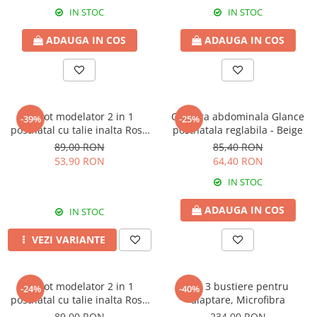
IN STOC
IN STOC
ADAUGA IN COS
ADAUGA IN COS
Chilot modelator 2 in 1
Centura abdominala Glance
-39%
-25%
postnatal cu talie inalta Rose
postnatala reglabila - Beige
Girl
89,00 RON
85,40 RON
53,90 RON
64,40 RON
IN STOC
ADAUGA IN COS
IN STOC
VEZI VARIANTE
Chilot modelator 2 in 1
Set 3 bustiere pentru
-24%
-40%
postnatal cu talie inalta Rose
alaptare, Microfibra
Girl Black
89,00 RON
234,00 RON