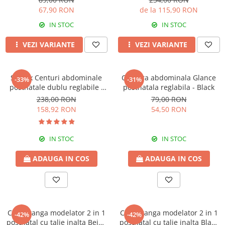
67,90 RON
de la 115,90 RON
IN STOC
IN STOC
VEZI VARIANTE
VEZI VARIANTE
Set 2 x Centuri abdominale
Centura abdominala Glance
-33%
-31%
postnatale dublu reglabile -
postnatala reglabila - Black
Beige-Black
238,00 RON
79,00 RON
158,92 RON
54,50 RON
IN STOC
IN STOC
ADAUGA IN COS
ADAUGA IN COS
Chilot tanga modelator 2 in 1
Chilot tanga modelator 2 in 1
-42%
-42%
postnatal cu talie inalta Beige
postnatal cu talie inalta Black