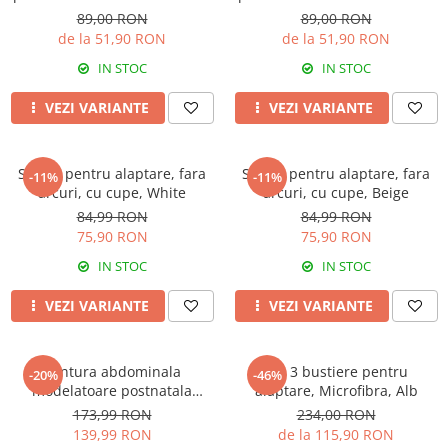
Rose Girl
Rose Girl
89,00 RON
89,00 RON
de la 51,90 RON
de la 51,90 RON
IN STOC
IN STOC
VEZI VARIANTE
VEZI VARIANTE
Sutien pentru alaptare, fara
Sutien pentru alaptare, fara
-11%
-11%
arcuri, cu cupe, White
arcuri, cu cupe, Beige
84,99 RON
84,99 RON
75,90 RON
75,90 RON
IN STOC
IN STOC
VEZI VARIANTE
VEZI VARIANTE
Centura abdominala
Set 3 bustiere pentru
-20%
-46%
modelatoare postnatala
alaptare, Microfibra, Alb
PREMIUM, prindere velcro,
173,99 RON
234,00 RON
Beige
139,99 RON
de la 115,90 RON