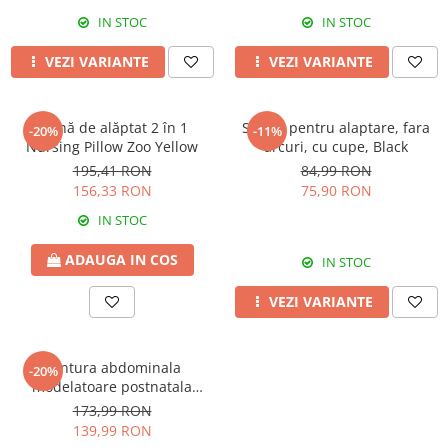
IN STOC
IN STOC
VEZI VARIANTE
VEZI VARIANTE
Pernă de alăptat 2 în 1
Sutien pentru alaptare, fara
-20%
-11%
Nursing Pillow Zoo Yellow
arcuri, cu cupe, Black
195,41 RON
84,99 RON
156,33 RON
75,90 RON
IN STOC
ADAUGA IN COS
IN STOC
VEZI VARIANTE
Centura abdominala
-20%
modelatoare postnatala
PREMIUM, prindere velcro,
173,99 RON
Black
139,99 RON