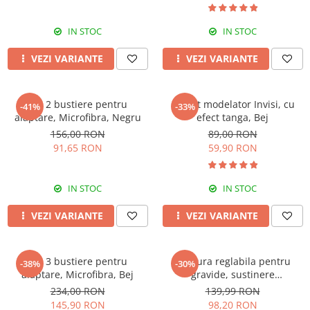
IN STOC
IN STOC
VEZI VARIANTE
VEZI VARIANTE
Set 2 bustiere pentru
Colant modelator Invisi, cu
-41%
-33%
alaptare, Microfibra, Negru
efect tanga, Bej
156,00 RON
89,00 RON
91,65 RON
59,90 RON
IN STOC
IN STOC
VEZI VARIANTE
VEZI VARIANTE
Set 3 bustiere pentru
Centura reglabila pentru
-38%
-30%
alaptare, Microfibra, Bej
gravide, sustinere
abdominala in timpul sarcinii,
234,00 RON
139,99 RON
White
145,90 RON
98,20 RON