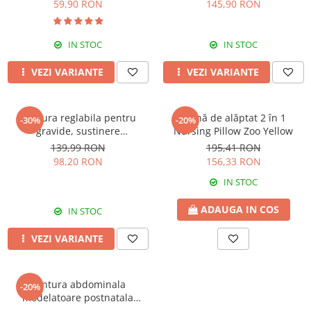
59,90 RON
145,90 RON
IN STOC
IN STOC
VEZI VARIANTE
VEZI VARIANTE
Centura reglabila pentru
Pernă de alăptat 2 în 1
-30%
-20%
gravide, sustinere
Nursing Pillow Zoo Yellow
abdominala in timpul sarcinii,
139,99 RON
195,41 RON
White
98,20 RON
156,33 RON
IN STOC
ADAUGA IN COS
IN STOC
VEZI VARIANTE
Centura abdominala
-20%
modelatoare postnatala
PREMIUM, prindere velcro,