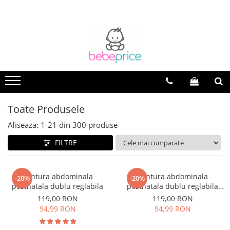
Toate Produsele
Afiseaza:
1-
21
din
300
produse
FILTRE
Centura abdominala
Centura abdominala
-20%
-20%
postnatala dublu reglabila
postnatala dublu reglabila
black
119,00 RON
119,00 RON
94,99 RON
94,99 RON