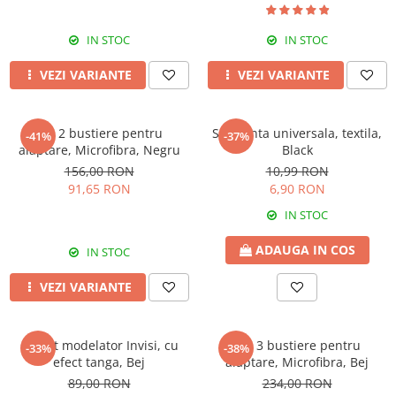
IN STOC
IN STOC
VEZI VARIANTE
VEZI VARIANTE
Set 2 bustiere pentru
Siguranta universala, textila,
-41%
-37%
alaptare, Microfibra, Negru
Black
156,00 RON
10,99 RON
91,65 RON
6,90 RON
IN STOC
ADAUGA IN COS
IN STOC
VEZI VARIANTE
Colant modelator Invisi, cu
Set 3 bustiere pentru
-33%
-38%
efect tanga, Bej
alaptare, Microfibra, Bej
89,00 RON
234,00 RON