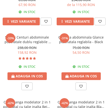
67,90 RON
de la 115,90 RON
IN STOC
IN STOC
VEZI VARIANTE
VEZI VARIANTE
Set 2 x Centuri abdominale
Centura abdominala Glance
-33%
-31%
postnatale dublu reglabile -
postnatala reglabila - Black
Beige-Black
238,00 RON
79,00 RON
158,92 RON
54,50 RON
IN STOC
IN STOC
ADAUGA IN COS
ADAUGA IN COS
Chilot tanga modelator 2 in 1
Chilot tanga modelator 2 in 1
-42%
-42%
postnatal cu talie inalta Beige
postnatal cu talie inalta Black