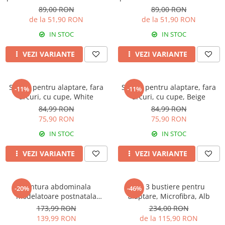
Rose Girl
Rose Girl
89,00 RON
89,00 RON
de la 51,90 RON
de la 51,90 RON
IN STOC
IN STOC
VEZI VARIANTE
VEZI VARIANTE
Sutien pentru alaptare, fara
Sutien pentru alaptare, fara
-11%
-11%
arcuri, cu cupe, White
arcuri, cu cupe, Beige
84,99 RON
84,99 RON
75,90 RON
75,90 RON
IN STOC
IN STOC
VEZI VARIANTE
VEZI VARIANTE
Centura abdominala
Set 3 bustiere pentru
-20%
-46%
modelatoare postnatala
alaptare, Microfibra, Alb
PREMIUM, prindere velcro,
173,99 RON
234,00 RON
Beige
139,99 RON
de la 115,90 RON