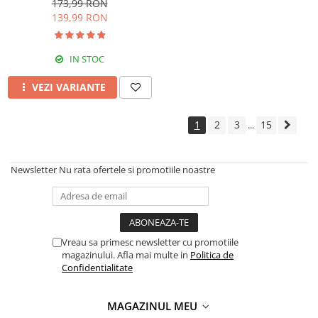
173,99 RON
Black
139,99 RON
IN STOC
VEZI VARIANTE
1
2
3
15
...
Newsletter
Nu rata ofertele si promotiile noastre
Vreau sa primesc newsletter cu promotiile
magazinului. Afla mai multe in
Politica de
Confidentialitate
MAGAZINUL MEU