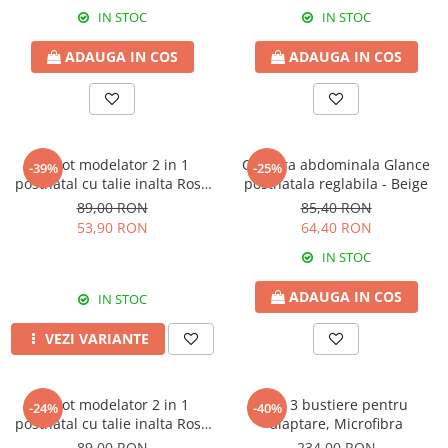
IN STOC
IN STOC
ADAUGA IN COS
ADAUGA IN COS
Chilot modelator 2 in 1
Centura abdominala Glance
-39%
-25%
postnatal cu talie inalta Rose
postnatala reglabila - Beige
Girl
89,00 RON
85,40 RON
53,90 RON
64,40 RON
IN STOC
ADAUGA IN COS
IN STOC
VEZI VARIANTE
Chilot modelator 2 in 1
Set 3 bustiere pentru
-24%
-40%
postnatal cu talie inalta Rose
alaptare, Microfibra
Girl Black
89,00 RON
234,00 RON