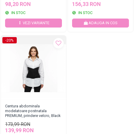
98,20 RON
156,33 RON
IN STOC
IN STOC
VEZI VARIANTE
ADAUGA IN COS
-20%
Centura abdominala
modelatoare postnatala
PREMIUM, prindere velcro, Black
173,99 RON
139,99 RON