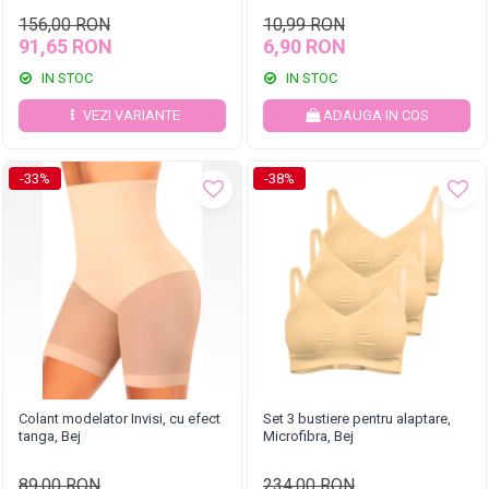
156,00 RON
10,99 RON
91,65 RON
6,90 RON
IN STOC
IN STOC
VEZI VARIANTE
ADAUGA IN COS
-33%
-38%
Colant modelator Invisi, cu efect
Set 3 bustiere pentru alaptare,
tanga, Bej
Microfibra, Bej
89,00 RON
234,00 RON