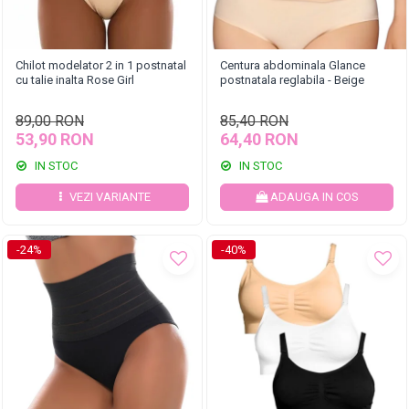
Chilot modelator 2 in 1 postnatal
Centura abdominala Glance
cu talie inalta Rose Girl
postnatala reglabila - Beige
89,00 RON
85,40 RON
53,90 RON
64,40 RON
IN STOC
IN STOC
VEZI VARIANTE
ADAUGA IN COS
-24%
-40%