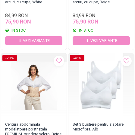
arcuri, cu cupe, White
arcuri, cu cupe, Beige
84,99 RON
84,99 RON
75,90 RON
75,90 RON
IN STOC
IN STOC
VEZI VARIANTE
VEZI VARIANTE
-20%
-46%
Centura abdominala
Set 3 bustiere pentru alaptare,
modelatoare postnatala
Microfibra, Alb
PREMIUM, prindere velcro, Beige