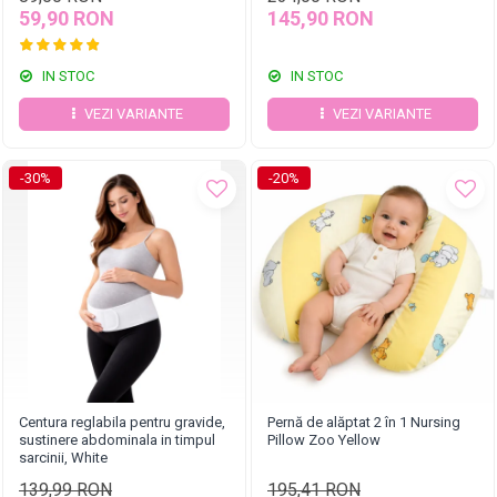
59,90 RON
145,90 RON
IN STOC
IN STOC
VEZI VARIANTE
VEZI VARIANTE
-30%
-20%
Centura reglabila pentru gravide,
Pernă de alăptat 2 în 1 Nursing
sustinere abdominala in timpul
Pillow Zoo Yellow
sarcinii, White
139,99 RON
195,41 RON