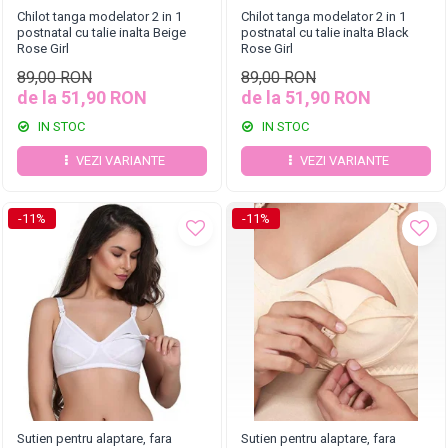
Chilot tanga modelator 2 in 1
Chilot tanga modelator 2 in 1
postnatal cu talie inalta Beige
postnatal cu talie inalta Black
Rose Girl
Rose Girl
89,00 RON
89,00 RON
de la 51,90 RON
de la 51,90 RON
IN STOC
IN STOC
VEZI VARIANTE
VEZI VARIANTE
-11%
-11%
Sutien pentru alaptare, fara
Sutien pentru alaptare, fara