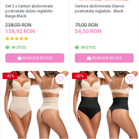
Set 2 x Centuri abdominale
Centura abdominala Glance
postnatale dublu reglabile -
postnatala reglabila - Black
Beige-Black
238,00 RON
79,00 RON
158,92 RON
54,50 RON
IN STOC
IN STOC
ADAUGA IN COS
ADAUGA IN COS
-42%
-42%