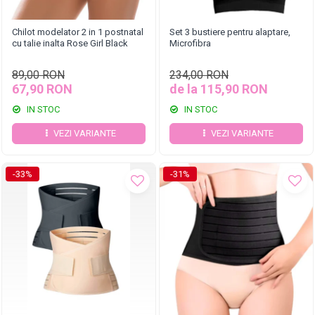
Chilot modelator 2 in 1 postnatal
Set 3 bustiere pentru alaptare,
cu talie inalta Rose Girl Black
Microfibra
89,00 RON
234,00 RON
67,90 RON
de la 115,90 RON
IN STOC
IN STOC
VEZI VARIANTE
VEZI VARIANTE
-33%
-31%