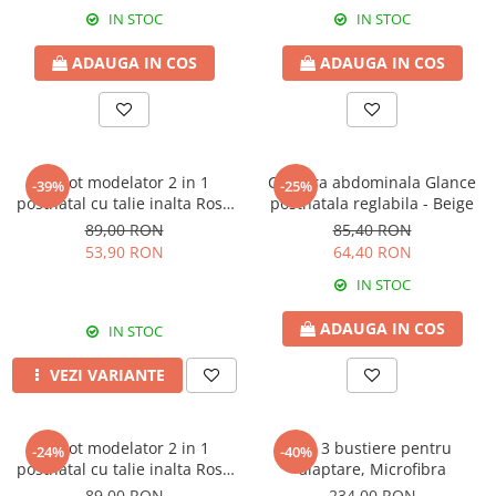
IN STOC
IN STOC
ADAUGA IN COS
ADAUGA IN COS
Chilot modelator 2 in 1
Centura abdominala Glance
-39%
-25%
postnatal cu talie inalta Rose
postnatala reglabila - Beige
Girl
89,00 RON
85,40 RON
53,90 RON
64,40 RON
IN STOC
ADAUGA IN COS
IN STOC
VEZI VARIANTE
Chilot modelator 2 in 1
Set 3 bustiere pentru
-24%
-40%
postnatal cu talie inalta Rose
alaptare, Microfibra
Girl Black
89,00 RON
234,00 RON