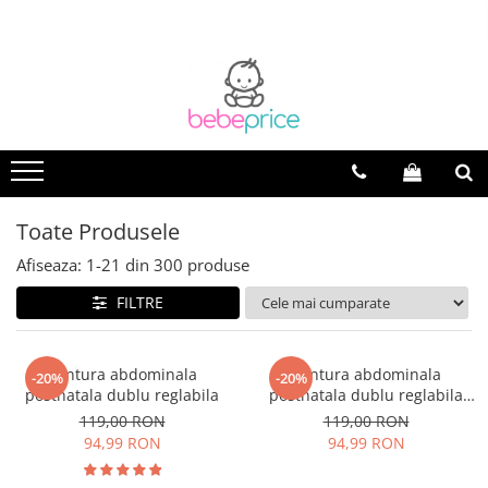
Toate Produsele
Afiseaza:
1-
21
din
300
produse
FILTRE
Centura abdominala
Centura abdominala
-20%
-20%
postnatala dublu reglabila
postnatala dublu reglabila
black
119,00 RON
119,00 RON
94,99 RON
94,99 RON