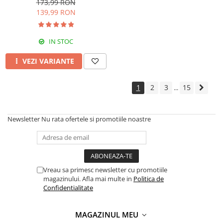
173,99 RON
Black
139,99 RON
IN STOC
VEZI VARIANTE
1
2
3
15
...
Newsletter
Nu rata ofertele si promotiile noastre
Vreau sa primesc newsletter cu promotiile
magazinului. Afla mai multe in
Politica de
Confidentialitate
MAGAZINUL MEU