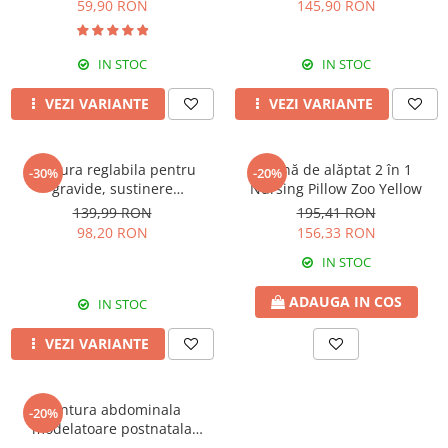
59,90 RON
145,90 RON
IN STOC
IN STOC
VEZI VARIANTE
VEZI VARIANTE
Centura reglabila pentru
Pernă de alăptat 2 în 1
-30%
-20%
gravide, sustinere
Nursing Pillow Zoo Yellow
abdominala in timpul sarcinii,
139,99 RON
195,41 RON
White
98,20 RON
156,33 RON
IN STOC
ADAUGA IN COS
IN STOC
VEZI VARIANTE
Centura abdominala
-20%
modelatoare postnatala
PREMIUM, prindere velcro,