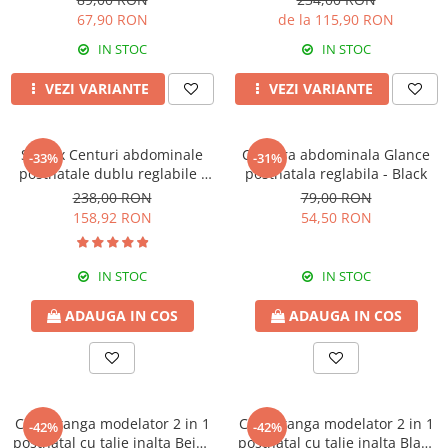
67,90 RON
de la 115,90 RON
IN STOC
IN STOC
VEZI VARIANTE
VEZI VARIANTE
Set 2 x Centuri abdominale
Centura abdominala Glance
-33%
-31%
postnatale dublu reglabile -
postnatala reglabila - Black
Beige-Black
238,00 RON
79,00 RON
158,92 RON
54,50 RON
IN STOC
IN STOC
ADAUGA IN COS
ADAUGA IN COS
Chilot tanga modelator 2 in 1
Chilot tanga modelator 2 in 1
-42%
-42%
postnatal cu talie inalta Beige
postnatal cu talie inalta Black