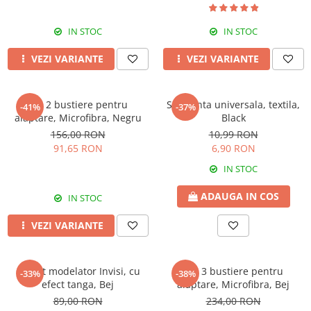
IN STOC
IN STOC
VEZI VARIANTE
VEZI VARIANTE
Set 2 bustiere pentru
Siguranta universala, textila,
-41%
-37%
alaptare, Microfibra, Negru
Black
156,00 RON
10,99 RON
91,65 RON
6,90 RON
IN STOC
ADAUGA IN COS
IN STOC
VEZI VARIANTE
Colant modelator Invisi, cu
Set 3 bustiere pentru
-33%
-38%
efect tanga, Bej
alaptare, Microfibra, Bej
89,00 RON
234,00 RON