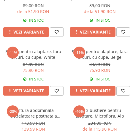
Rose Girl
Rose Girl
89,00 RON
89,00 RON
de la 51,90 RON
de la 51,90 RON
IN STOC
IN STOC
VEZI VARIANTE
VEZI VARIANTE
Sutien pentru alaptare, fara
Sutien pentru alaptare, fara
-11%
-11%
arcuri, cu cupe, White
arcuri, cu cupe, Beige
84,99 RON
84,99 RON
75,90 RON
75,90 RON
IN STOC
IN STOC
VEZI VARIANTE
VEZI VARIANTE
Centura abdominala
Set 3 bustiere pentru
-20%
-46%
modelatoare postnatala
alaptare, Microfibra, Alb
PREMIUM, prindere velcro,
173,99 RON
234,00 RON
Beige
139,99 RON
de la 115,90 RON