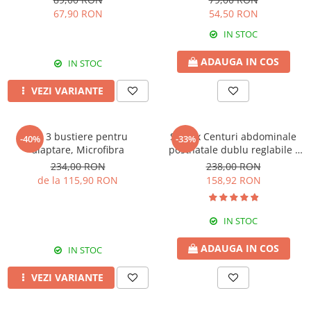
67,90 RON
54,50 RON
IN STOC
ADAUGA IN COS
IN STOC
VEZI VARIANTE
Set 3 bustiere pentru
Set 2 x Centuri abdominale
-40%
-33%
alaptare, Microfibra
postnatale dublu reglabile -
Beige-Black
234,00 RON
238,00 RON
de la 115,90 RON
158,92 RON
IN STOC
ADAUGA IN COS
IN STOC
VEZI VARIANTE