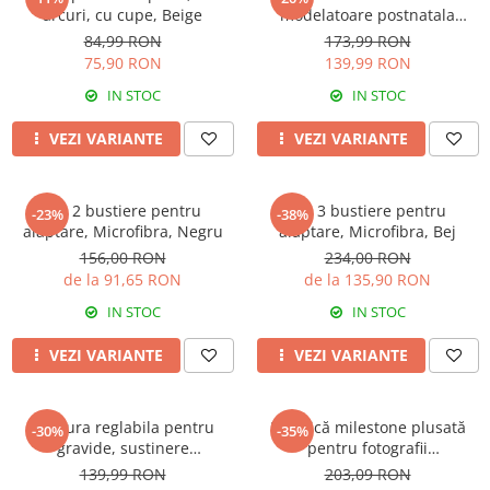
arcuri, cu cupe, Beige
modelatoare postnatala
PREMIUM, prindere velcro,
84,99 RON
173,99 RON
Beige
75,90 RON
139,99 RON
IN STOC
IN STOC
VEZI VARIANTE
VEZI VARIANTE
Set 2 bustiere pentru
Set 3 bustiere pentru
-23%
-38%
alaptare, Microfibra, Negru
alaptare, Microfibra, Bej
156,00 RON
234,00 RON
de la 91,65 RON
de la 135,90 RON
IN STOC
IN STOC
VEZI VARIANTE
VEZI VARIANTE
Centura reglabila pentru
Păturică milestone plusată
-30%
-35%
gravide, sustinere
pentru fotografii
abdominala in timpul sarcinii,
CloudMemory, model
139,99 RON
203,09 RON
White
Norisori, 95x150 cm