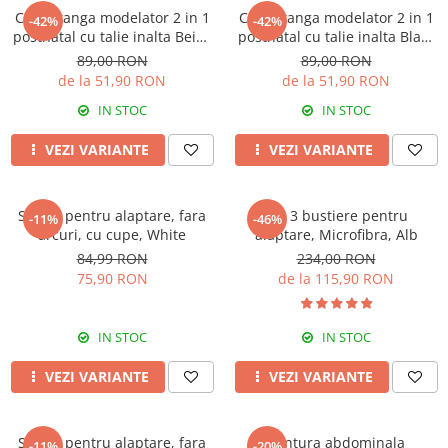
Chilot tanga modelator 2 in 1
Chilot tanga modelator 2 in 1
-42%
-42%
postnatal cu talie inalta Beige
postnatal cu talie inalta Black
Rose Girl
Rose Girl
89,00 RON
89,00 RON
de la 51,90 RON
de la 51,90 RON
IN STOC
IN STOC
VEZI VARIANTE
VEZI VARIANTE
Sutien pentru alaptare, fara
Set 3 bustiere pentru
-11%
-46%
arcuri, cu cupe, White
alaptare, Microfibra, Alb
84,99 RON
234,00 RON
75,90 RON
de la 115,90 RON
IN STOC
IN STOC
VEZI VARIANTE
VEZI VARIANTE
Sutien pentru alaptare, fara
Centura abdominala
-11%
-20%