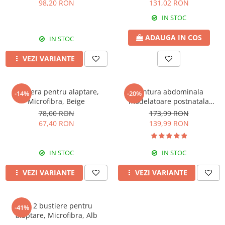
98,20 RON
131,02 RON
IN STOC
ADAUGA IN COS
IN STOC
VEZI VARIANTE
Bustiera pentru alaptare,
Centura abdominala
-14%
-20%
Microfibra, Beige
modelatoare postnatala
PREMIUM, prindere velcro,
78,00 RON
173,99 RON
Black
67,40 RON
139,99 RON
IN STOC
IN STOC
VEZI VARIANTE
VEZI VARIANTE
Set 2 bustiere pentru
-41%
alaptare, Microfibra, Alb