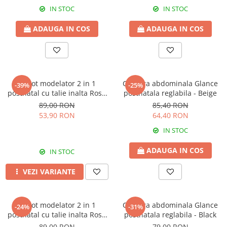
IN STOC
IN STOC
ADAUGA IN COS
ADAUGA IN COS
Chilot modelator 2 in 1
Centura abdominala Glance
-39%
-25%
postnatal cu talie inalta Rose
postnatala reglabila - Beige
Girl
89,00 RON
85,40 RON
53,90 RON
64,40 RON
IN STOC
ADAUGA IN COS
IN STOC
VEZI VARIANTE
Chilot modelator 2 in 1
Centura abdominala Glance
-24%
-31%
postnatal cu talie inalta Rose
postnatala reglabila - Black
Girl Black
89,00 RON
79,00 RON