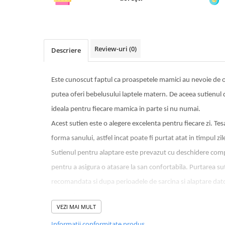
Review-uri
(0)
Descriere
Este cunoscut faptul ca proaspetele mamici au nevoie de o 
putea oferi bebelusului laptele matern. De aceea sutienul d
ideala pentru fiecare mamica in parte si nu numai.
Acest sutien este o alegere excelenta pentru fiecare zi. T
forma sanului, astfel incat poate fi purtat atat in timpul zile
Sutienul pentru alaptare este prevazut cu deschidere comp
pentru a asigura o atasare la san confortabila. Purtarea su
recomandata si dupa perioadele de sarcina si alaptare dato
protectie.
VEZI MAI MULT
Informatii conformitate produs