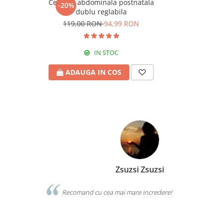
Centura abdominala postnatala
-20%
dublu reglabila
119,00 RON
94,99 RON
IN STOC
ADAUGA IN COS
Zsuzsi Zsuzsi
pii. Produse
Recomand cu cea mai mare incredere!
re vor sa isi