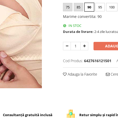
75
85
90
95
100
Marime convertita
:
90
IN STOC
Durata de livrare:
2-4 zile lucrato
ADAUG
Cod Produs:
6427616121501
Adauga la Favorite
Cere 
Consultanță gratuită inclusă
Retur simplu și rapid în