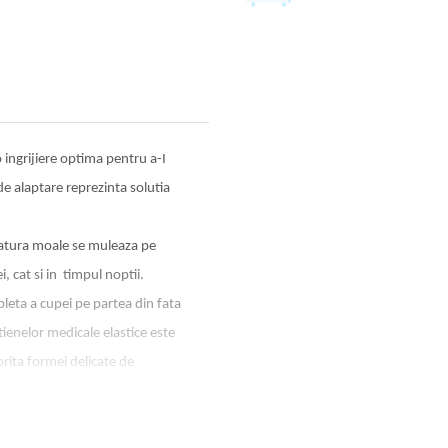
ingrijiere optima pentru a-I
e alaptare reprezinta solutia
esatura moale se muleaza pe
i, cat si in timpul noptii.
leta a cupei pe partea din fata
tienelor medicale elastice este
rita formei delicate de