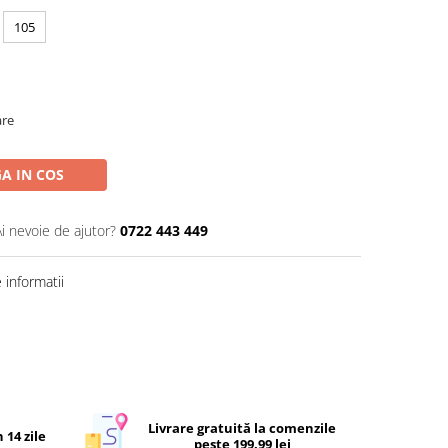
105
are
A IN COS
Ai nevoie de ajutor?
0722 443 449
informatii
Livrare gratuită la comenzile
 14 zile
peste 199.99 lei