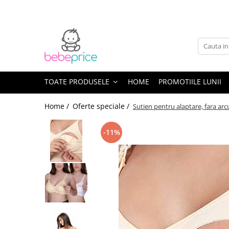
Toate Produsele
Centuri abdominale postnatale
Lenjerie modelatoare
Sutiene pentru alaptare
TOATE PRODUSELE
HOME
PROMOTIILE LUNII
Costume de baie
Home /
Oferte speciale /
Sutien pentru alaptare, fara arcu
Lenjerii patut & Paturici
Seturi maternitate nou nascut
-11%
Genti Maternitate & Port Bebe
Alimentatie bebe & Accesorii
hranire
Articole siguranta bebe
Activitati in aer liber & Vacanta
Lichidari de stoc