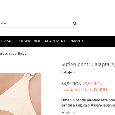
LIVRARE
DESPRE NOI
ACADEMIA DE PARINTI
ri, cu cupe, Beige
Sutien pentru alaptare,
BabyJem
84,99 RON
75,90 RON
Economisesti:
9,09
RON
Sutienul pentru alaptare este pre
pentru a asigura o atasare la san c
Marime
: