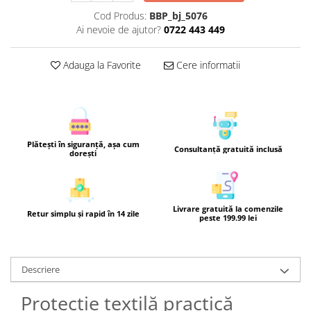
Cod Produs:
BBP_bj_5076
Ai nevoie de ajutor?
0722 443 449
Adauga la Favorite
Cere informatii
Plătești în siguranță, așa cum
Consultanță gratuită inclusă
dorești
Livrare gratuită la comenzile
Retur simplu și rapid în 14 zile
peste 199.99 lei
Descriere
Protecție textilă practică