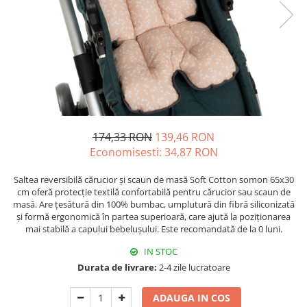
174,33 RON
139,46 RON
Economisesti:
34,87
RON
Saltea reversibilă cărucior și scaun de masă Soft Cotton somon 65x30
cm oferă protecție textilă confortabilă pentru cărucior sau scaun de
masă. Are țesătură din 100% bumbac, umplutură din fibră siliconizată
și formă ergonomică în partea superioară, care ajută la poziționarea
mai stabilă a capului bebelușului. Este recomandată de la 0 luni.
IN STOC
Durata de livrare:
2-4 zile lucratoare
ADAUGA IN COS