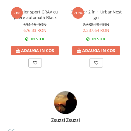
Cărucior sport GRAV cu
Cărucior 2 în 1 UrbanNest
-3%
-13%
pliere automată Black
gri
694,15 RON
2.688,28 RON
676,33 RON
2.337,64 RON
IN STOC
IN STOC
ADAUGA IN COS
ADAUGA IN COS
Zsuzsi Zsuzsi