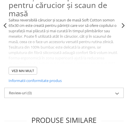
pentru cărucior și scaun de
masă
Saltea reversibilă cărucior și scaun de masă Soft Cotton somon
65x30 cm este creată pentru părinții care vor să ofere copilului o
suprafață mai plăcută și mai curată în timpul plimbărilor sau
meselor. Poate fi utilizată atât în cărucior, cât și în scaunul de
masă, ceea ce o face un accesoriu versatil pentru rutina zilnică.
Țesătura din 100% bumbac este delicată la atingere, iar
umplutura din fibră siliconizată adaugă confort fără volum inutil.
Forma ergonomică în zona superioară ajută la reducerea
alunecării capului bebelușului, oferind o poziționare mai stabilă.
Compatibilitate universală cu majoritatea cărucioarelor.
VEZI MAI MULT
Se fixează și se detașează rapid.
Dimensiune 65 x 30 cm.
Informatii conformitate produs
Recomandată de la 0 luni.
Alege această saltea reversibilă dacă vrei un accesoriu simplu,
Review-uri
(0)
moale și util pentru confortul copilului în fiecare zi.
Părinții caută tot mai des accesorii pentru cărucior care adaugă
confort, igienă și întreținere ușoară fără montaj complicat. Acest
produs răspunde acestor nevoi prin materiale potrivite pentru
copil și compatibilitate practică în utilizarea zilnică.
PRODUSE SIMILARE