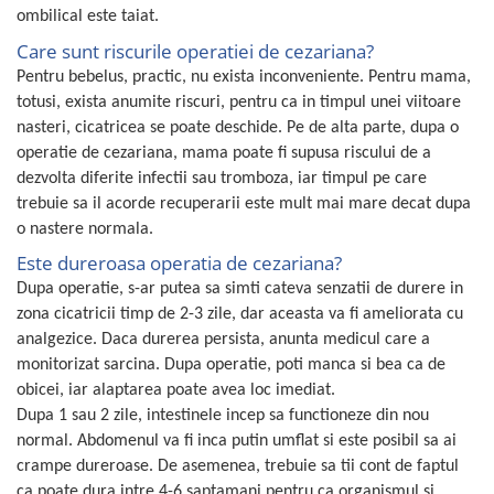
ombilical este taiat.
Care sunt riscurile operatiei de cezariana?
Pentru bebelus, practic, nu exista inconveniente. Pentru mama,
totusi, exista anumite riscuri, pentru ca in timpul unei viitoare
nasteri, cicatricea se poate deschide. Pe de alta parte, dupa o
operatie de cezariana, mama poate fi supusa riscului de a
dezvolta diferite infectii sau tromboza, iar timpul pe care
trebuie sa il acorde recuperarii este mult mai mare decat dupa
o nastere normala.
Este dureroasa operatia de cezariana?
Dupa operatie, s-ar putea sa simti cateva senzatii de durere in
zona cicatricii timp de 2-3 zile, dar aceasta va fi ameliorata cu
analgezice. Daca durerea persista, anunta medicul care a
monitorizat sarcina. Dupa operatie, poti manca si bea ca de
obicei, iar alaptarea poate avea loc imediat.
Dupa 1 sau 2 zile, intestinele incep sa functioneze din nou
normal. Abdomenul va fi inca putin umflat si este posibil sa ai
crampe dureroase. De asemenea, trebuie sa tii cont de faptul
ca poate dura intre 4-6 saptamani pentru ca organismul si