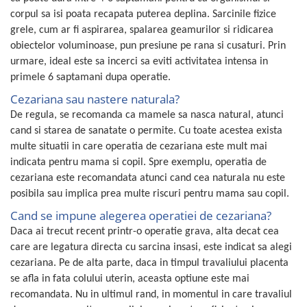
corpul sa isi poata recapata puterea deplina. Sarcinile fizice
grele, cum ar fi aspirarea, spalarea geamurilor si ridicarea
obiectelor voluminoase, pun presiune pe rana si cusaturi. Prin
urmare, ideal este sa incerci sa eviti activitatea intensa in
primele 6 saptamani dupa operatie.
Cezariana sau nastere naturala?
De regula, se recomanda ca mamele sa nasca natural, atunci
cand si starea de sanatate o permite. Cu toate acestea exista
multe situatii in care operatia de cezariana este mult mai
indicata pentru mama si copil. Spre exemplu, operatia de
cezariana este recomandata atunci cand cea naturala nu este
posibila sau implica prea multe riscuri pentru mama sau copil.
Cand se impune alegerea operatiei de cezariana?
Daca ai trecut recent printr-o operatie grava, alta decat cea
care are legatura directa cu sarcina insasi, este indicat sa alegi
cezariana. Pe de alta parte, daca in timpul travaliului placenta
se afla in fata colului uterin, aceasta optiune este mai
recomandata. Nu in ultimul rand, in momentul in care travaliul