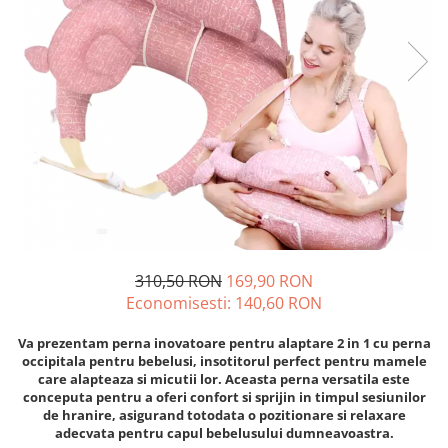
310,50 RON
169,90 RON
Economisesti:
140,60
RON
Va prezentam perna inovatoare pentru alaptare 2 in 1 cu perna
occipitala pentru bebelusi, insotitorul perfect pentru mamele
care alapteaza si micutii lor. Aceasta perna versatila este
conceputa pentru a oferi confort si sprijin in timpul sesiunilor
de hranire, asigurand totodata o pozitionare si relaxare
adecvata pentru capul bebelusului dumneavoastra.