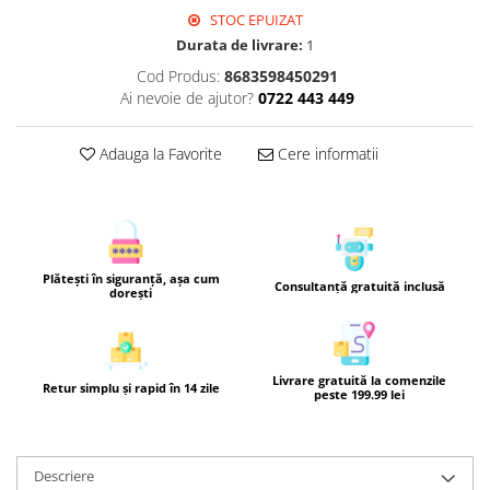
STOC EPUIZAT
Durata de livrare:
1
Cod Produs:
8683598450291
Ai nevoie de ajutor?
0722 443 449
Adauga la Favorite
Cere informatii
Plătești în siguranță, așa cum
Consultanță gratuită inclusă
dorești
Livrare gratuită la comenzile
Retur simplu și rapid în 14 zile
peste 199.99 lei
Descriere