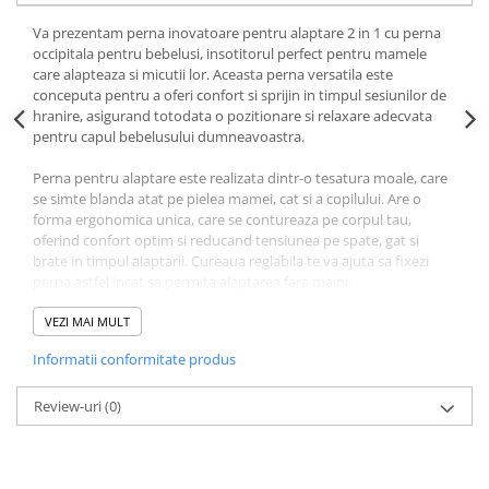
Va prezentam perna inovatoare pentru alaptare 2 in 1 cu perna
occipitala pentru bebelusi, insotitorul perfect pentru mamele
care alapteaza si micutii lor. Aceasta perna versatila este
conceputa pentru a oferi confort si sprijin in timpul sesiunilor de
hranire, asigurand totodata o pozitionare si relaxare adecvata
pentru capul bebelusului dumneavoastra.
Perna pentru alaptare este realizata dintr-o tesatura moale, care
se simte blanda atat pe pielea mamei, cat si a copilului. Are o
forma ergonomica unica, care se contureaza pe corpul tau,
oferind confort optim si reducand tensiunea pe spate, gat si
brate in timpul alaptarii. Cureaua reglabila te va ajuta sa fixezi
perna astfel incat sa permita alaptarea fara maini.
Ceea ce diferentiaza perna aceasta pentru alaptare de alaptare 2
VEZI MAI MULT
in 1 de alte perne, este includerea unei pernute occipitale
Informatii conformitate produs
suplimentare concepute special pentru nou-nascuti si sugari.
Aceasta perna mica ofera un plus de sustinere si stabilitate
pentru capul delicat al bebelusului tau, promovand alinierea
Review-uri
(0)
corecta si reducand riscul sindromului capului plat. Perna
occipitala este realizata dintr-un material hipoalergenic care este
sigur pentru pielea sensibila a bebelusului tau.