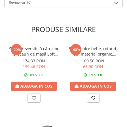
Review-uri
(0)
PRODUSE SIMILARE
Saltea reversibilă cărucior
Set hranire bebe, rotund,
-20%
-40%
și scaun de masă Soft
din material organic,
Cotton verde 65x30 cm
Rabbit, Light Brown - 3
174,33 RON
109,50 RON
piese
139,46 RON
65,90 RON
IN STOC
IN STOC
ADAUGA IN COS
ADAUGA IN COS