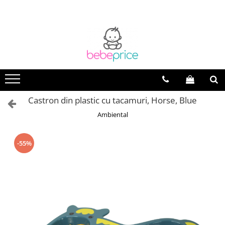
Toate Produsele
Centuri abdominale postnatale
Lenjerie modelatoare
Sutiene pentru alaptare
Costume de baie
Castron din plastic cu tacamuri, Horse, Blue
Lenjerii patut & Paturici
Ambiental
Seturi maternitate nou nascut
Genti Maternitate & Port Bebe
-55%
Alimentatie bebe & Accesorii
hranire
Articole siguranta bebe
Activitati in aer liber & Vacanta
Lichidari de stoc