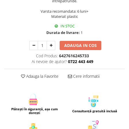
intrepatrunde.
Varsta recomandata: 6 luni+
Material: plastic
IN STOC
Durata de livrare:
1
ADAUGA IN COS
Cod Produs:
6427616245733
Ai nevoie de ajutor?
0722 443 449
Adauga la Favorite
Cere informatii
Plătești în siguranță, așa cum
Consultanță gratuită inclusă
dorești