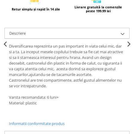
Livrare gratuită la comenzile
Retur simplu și rapid în 14 zile
peste 199.99 lei
Descriere
Diversificarea reprezinta un pas important in viata celui mic, dar
si a ta. La inceput mesele copilului trebuie sa fie cat mai atractive
si sa ii starneasca interesul pentru hrana. Avand un design
deosebit, castronelul din plastic in forma de calut, cu siguranta ii
va capta atentia celui mic, acesta dorind sa exploreze gustul
mancarilor,ajutandu-se de tacamurile asortate.
Castronelul are trei compartimente, astfel gustul alimentelor nu
se vor intrepatrunde.
Varsta recomandata: 6 luni+
Material: plastic
Informatii conformitate produs