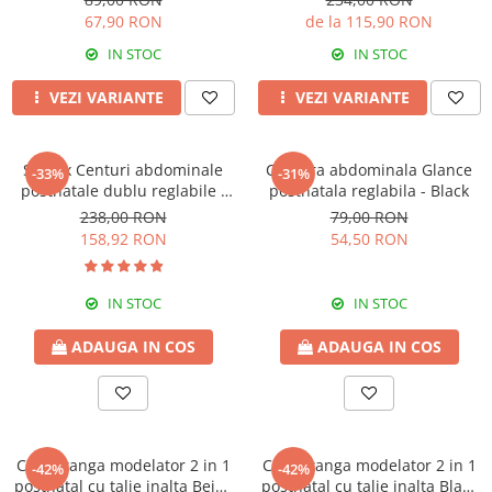
67,90 RON
de la 115,90 RON
IN STOC
IN STOC
VEZI VARIANTE
VEZI VARIANTE
Set 2 x Centuri abdominale
Centura abdominala Glance
-33%
-31%
postnatale dublu reglabile -
postnatala reglabila - Black
Beige-Black
238,00 RON
79,00 RON
158,92 RON
54,50 RON
IN STOC
IN STOC
ADAUGA IN COS
ADAUGA IN COS
Chilot tanga modelator 2 in 1
Chilot tanga modelator 2 in 1
-42%
-42%
postnatal cu talie inalta Beige
postnatal cu talie inalta Black