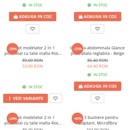
IN STOC
IN STOC
ADAUGA IN COS
ADAUGA IN COS
Chilot modelator 2 in 1
Centura abdominala Glance
-39%
-25%
postnatal cu talie inalta Rose
postnatala reglabila - Beige
Girl
89,00 RON
85,40 RON
53,90 RON
64,40 RON
IN STOC
ADAUGA IN COS
IN STOC
VEZI VARIANTE
Chilot modelator 2 in 1
Set 3 bustiere pentru
-24%
-40%
postnatal cu talie inalta Rose
alaptare, Microfibra
Girl Black
89,00 RON
234,00 RON