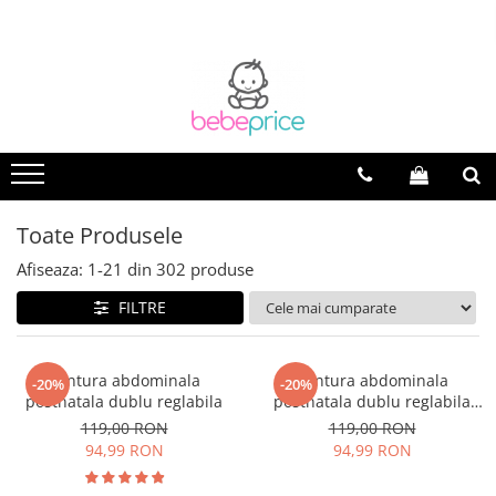
Toate Produsele
Afiseaza:
1-
21
din
302
produse
FILTRE
Centura abdominala
Centura abdominala
-20%
-20%
postnatala dublu reglabila
postnatala dublu reglabila
black
119,00 RON
119,00 RON
94,99 RON
94,99 RON