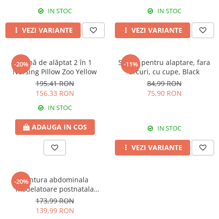
IN STOC
IN STOC
VEZI VARIANTE
VEZI VARIANTE
Pernă de alăptat 2 în 1
Sutien pentru alaptare, fara
-20%
-11%
Nursing Pillow Zoo Yellow
arcuri, cu cupe, Black
195,41 RON
84,99 RON
156,33 RON
75,90 RON
IN STOC
ADAUGA IN COS
IN STOC
VEZI VARIANTE
Centura abdominala
-20%
modelatoare postnatala
PREMIUM, prindere velcro,
173,99 RON
Black
139,99 RON