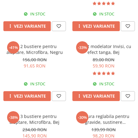
IN STOC
IN STOC
VEZI VARIANTE
VEZI VARIANTE
Set 2 bustiere pentru
Colant modelator Invisi, cu
-41%
-33%
alaptare, Microfibra, Negru
efect tanga, Bej
156,00 RON
89,00 RON
91,65 RON
59,90 RON
IN STOC
IN STOC
VEZI VARIANTE
VEZI VARIANTE
Set 3 bustiere pentru
Centura reglabila pentru
-38%
-30%
alaptare, Microfibra, Bej
gravide, sustinere
abdominala in timpul sarcinii,
234,00 RON
139,99 RON
White
145,90 RON
98,20 RON