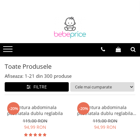
Toate Produsele
Afiseaza:
1-
21
din
300
produse
FILTRE
Centura abdominala
Centura abdominala
-20%
-20%
postnatala dublu reglabila
postnatala dublu reglabila
black
119,00 RON
119,00 RON
94,99 RON
94,99 RON