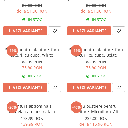
Rose Girl
Rose Girl
89,00 RON
89,00 RON
de la 51,90 RON
de la 51,90 RON
IN STOC
IN STOC
VEZI VARIANTE
VEZI VARIANTE
Sutien pentru alaptare, fara
Sutien pentru alaptare, fara
-11%
-11%
arcuri, cu cupe, White
arcuri, cu cupe, Beige
84,99 RON
84,99 RON
75,90 RON
75,90 RON
IN STOC
IN STOC
VEZI VARIANTE
VEZI VARIANTE
Centura abdominala
Set 3 bustiere pentru
-20%
-46%
modelatoare postnatala
alaptare, Microfibra, Alb
PREMIUM, prindere velcro,
173,99 RON
234,00 RON
Beige
139,99 RON
de la 115,90 RON