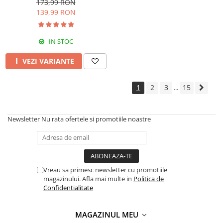
173,99 RON
Black
139,99 RON
IN STOC
VEZI VARIANTE
1
2
3
15
...
Newsletter
Nu rata ofertele si promotiile noastre
Vreau sa primesc newsletter cu promotiile
magazinului. Afla mai multe in
Politica de
Confidentialitate
MAGAZINUL MEU