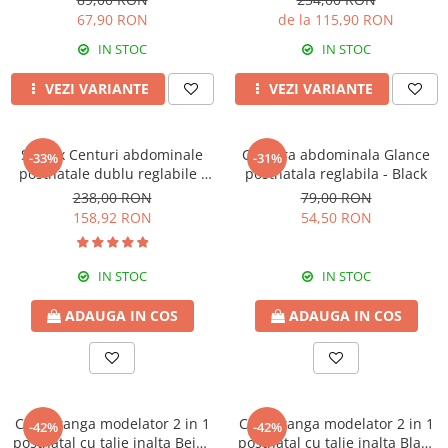
67,90 RON
de la 115,90 RON
IN STOC
IN STOC
VEZI VARIANTE
VEZI VARIANTE
Set 2 x Centuri abdominale
Centura abdominala Glance
-33%
-31%
postnatale dublu reglabile -
postnatala reglabila - Black
Beige-Black
238,00 RON
79,00 RON
158,92 RON
54,50 RON
IN STOC
IN STOC
ADAUGA IN COS
ADAUGA IN COS
Chilot tanga modelator 2 in 1
Chilot tanga modelator 2 in 1
-42%
-42%
postnatal cu talie inalta Beige
postnatal cu talie inalta Black