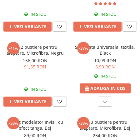
IN STOC
IN STOC
VEZI VARIANTE
VEZI VARIANTE
Set 2 bustiere pentru
Siguranta universala, textila,
-41%
-37%
alaptare, Microfibra, Negru
Black
156,00 RON
10,99 RON
91,65 RON
6,90 RON
IN STOC
ADAUGA IN COS
IN STOC
VEZI VARIANTE
Colant modelator Invisi, cu
Set 3 bustiere pentru
-33%
-38%
efect tanga, Bej
alaptare, Microfibra, Bej
89,00 RON
234,00 RON