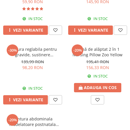
59,90 RON
145,90 RON
IN STOC
IN STOC
VEZI VARIANTE
VEZI VARIANTE
Centura reglabila pentru
Pernă de alăptat 2 în 1
-30%
-20%
gravide, sustinere
Nursing Pillow Zoo Yellow
abdominala in timpul sarcinii,
139,99 RON
195,41 RON
White
98,20 RON
156,33 RON
IN STOC
ADAUGA IN COS
IN STOC
VEZI VARIANTE
Centura abdominala
-20%
modelatoare postnatala
PREMIUM, prindere velcro,