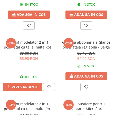
IN STOC
IN STOC
ADAUGA IN COS
ADAUGA IN COS
Chilot modelator 2 in 1
Centura abdominala Glance
-39%
-25%
postnatal cu talie inalta Rose
postnatala reglabila - Beige
Girl
89,00 RON
85,40 RON
53,90 RON
64,40 RON
IN STOC
ADAUGA IN COS
IN STOC
VEZI VARIANTE
Chilot modelator 2 in 1
Set 3 bustiere pentru
-24%
-40%
postnatal cu talie inalta Rose
alaptare, Microfibra
Girl Black
89,00 RON
234,00 RON