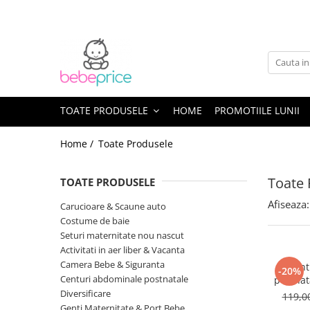
Toate Produsele
Centuri abdominale postnatale
Lenjerie modelatoare
Sutiene pentru alaptare
TOATE PRODUSELE
HOME
PROMOTIILE LUNII
Costume de baie
Home /
Toate Produsele
Lenjerii patut & Paturici
Seturi maternitate nou nascut
Toate 
TOATE PRODUSELE
Genti Maternitate & Port Bebe
Alimentatie bebe & Accesorii
Afiseaza:
Carucioare & Scaune auto
hranire
Costume de baie
Articole siguranta bebe
Seturi maternitate nou nascut
Activitati in aer liber & Vacanta
Activitati in aer liber & Vacanta
Camera Bebe & Siguranta
Cent
Lichidari de stoc
-20%
Centuri abdominale postnatale
postnat
Diversificare
119,
Genti Maternitate & Port Bebe