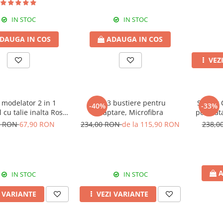
IN STOC
IN STOC
DAUGA IN COS
ADAUGA IN COS
VEZ
 modelator 2 in 1
Set 3 bustiere pentru
Set 2 x
-40%
-33%
 cu talie inalta Rose
alaptare, Microfibra
postnata
Girl Black
0 RON
67,90 RON
234,00 RON
de la 115,90 RON
238,0
A
IN STOC
IN STOC
I VARIANTE
VEZI VARIANTE