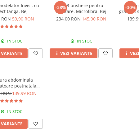
modelator Invisi, cu
Set 3 bustiere pentru
Centur
-38%
-30%
ect tanga, Bej
alaptare, Microfibra, Bej
gravide, 
in tim
0 RON
59,90 RON
234,00 RON
145,90 RON
139,
IN STOC
IN STOC
I VARIANTE
VEZI VARIANTE
VEZ
ura abdominala
atoare postnatala
, prindere velcro,
9 RON
139,99 RON
Black
IN STOC
I VARIANTE