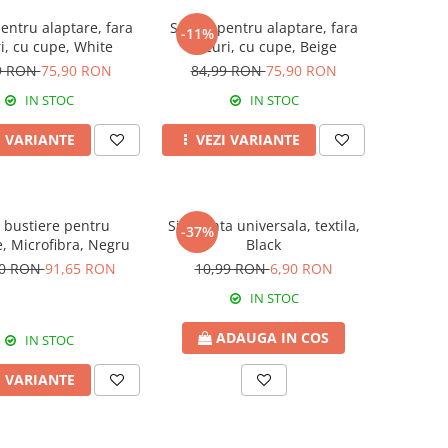
entru alaptare, fara
Sutien pentru alaptare, fara
-11%
i, cu cupe, White
arcuri, cu cupe, Beige
9 RON
75,90 RON
84,99 RON
75,90 RON
IN STOC
IN STOC
I VARIANTE
VEZI VARIANTE
2 bustiere pentru
Siguranta universala, textila,
-37%
e, Microfibra, Negru
Black
00 RON
91,65 RON
10,99 RON
6,90 RON
IN STOC
ADAUGA IN COS
IN STOC
I VARIANTE