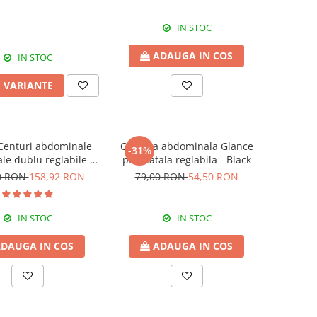
IN STOC
ADAUGA IN COS
IN STOC
I VARIANTE
 Centuri abdominale
Centura abdominala Glance
-31%
le dublu reglabile -
postnatala reglabila - Black
Beige-Black
0 RON
158,92 RON
79,00 RON
54,50 RON
IN STOC
IN STOC
DAUGA IN COS
ADAUGA IN COS