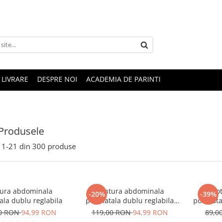
LIVRARE
DESPRE NOI
ACADEMIA DE PARINTI
Produsele
1-
21
din
300
produse
ura abdominala
Centura abdominala
Chilo
-20%
-39%
ala dublu reglabila
postnatala dublu reglabila
postnatal
black
00 RON
94,99 RON
119,00 RON
94,99 RON
89,0