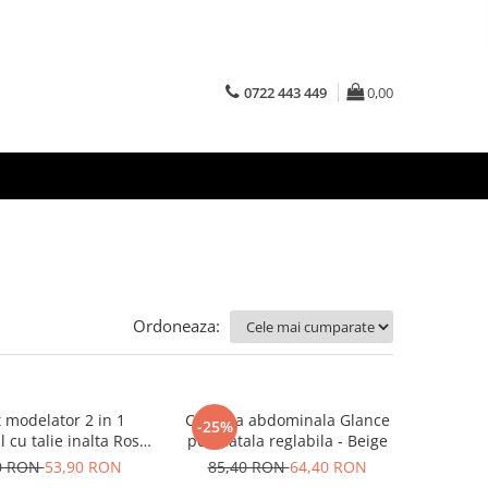
0722 443 449
0,00
Ordoneaza:
t modelator 2 in 1
Centura abdominala Glance
-25%
 cu talie inalta Rose
postnatala reglabila - Beige
Girl
0 RON
53,90 RON
85,40 RON
64,40 RON