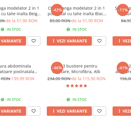
nga modelator 2 in 1
Chilot tanga modelator 2 in 1
Sutien p
-42%
-11%
 cu talie inalta Beige
postnatal cu talie inalta Black
arcur
Rose Girl
Rose Girl
RON
de la 51,90 RON
89,00 RON
de la 51,90 RON
84,9
IN STOC
IN STOC
I VARIANTE
VEZI VARIANTE
VEZ
ura abdominala
Set 3 bustiere pentru
Set 
-46%
-41%
atoare postnatala
alaptare, Microfibra, Alb
alaptar
, prindere velcro,
9 RON
139,99 RON
234,00 RON
de la 115,90 RON
156,
Beige
IN STOC
IN STOC
I VARIANTE
VEZI VARIANTE
VEZ