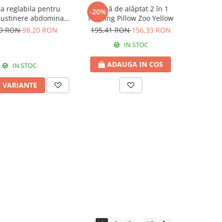
a reglabila pentru
Pernă de alăptat 2 în 1
-20%
sustinere abdominala
Nursing Pillow Zoo Yellow
pul sarcinii, White
99 RON
98,20 RON
195,41 RON
156,33 RON
IN STOC
ADAUGA IN COS
IN STOC
I VARIANTE