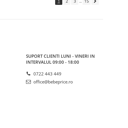
1
2
3
15
...
SUPORT CLIENTI
LUNI - VINERI IN
INTERVALUL 09:00 - 18:00
0722 443 449
office@bebeprice.ro