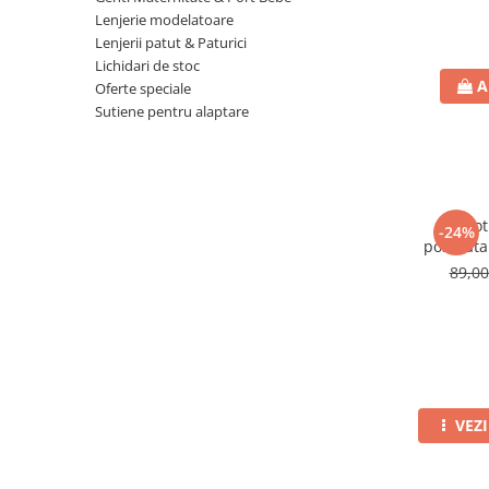
Lenjerie modelatoare
Lenjerii patut & Paturici
Lichidari de stoc
A
Oferte speciale
Sutiene pentru alaptare
Chilot
-24%
postnatal
89,0
VEZ