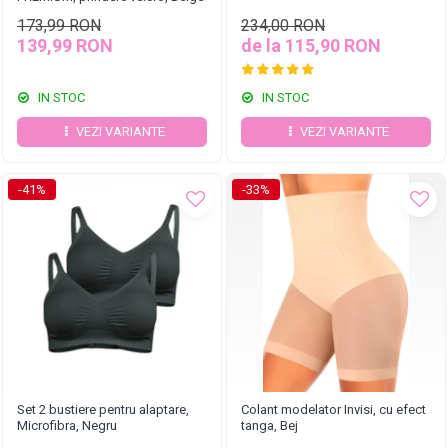
173,99 RON
234,00 RON
139,99 RON
de la 115,90 RON
IN STOC
IN STOC
VEZI VARIANTE
VEZI VARIANTE
-41%
-33%
Set 2 bustiere pentru alaptare,
Colant modelator Invisi, cu efect
Microfibra, Negru
tanga, Bej