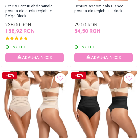
Set 2 x Centuri abdominale
Centura abdominala Glance
postnatale dublu reglabile -
postnatala reglabila - Black
Beige-Black
238,00 RON
79,00 RON
158,92 RON
54,50 RON
IN STOC
IN STOC
ADAUGA IN COS
ADAUGA IN COS
-42%
-42%