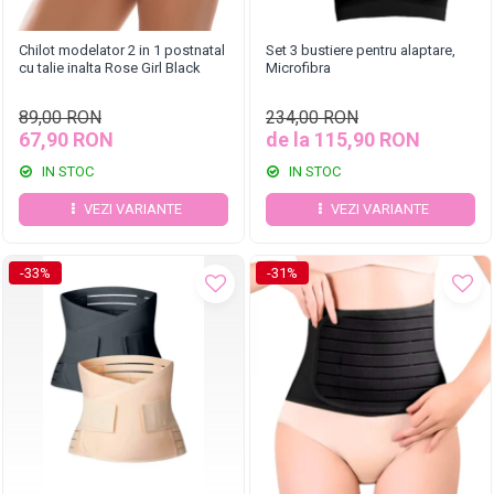
Chilot modelator 2 in 1 postnatal
Set 3 bustiere pentru alaptare,
cu talie inalta Rose Girl Black
Microfibra
89,00 RON
234,00 RON
67,90 RON
de la 115,90 RON
IN STOC
IN STOC
VEZI VARIANTE
VEZI VARIANTE
-33%
-31%