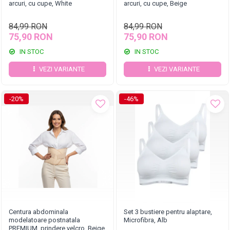
arcuri, cu cupe, White
arcuri, cu cupe, Beige
84,99 RON
84,99 RON
75,90 RON
75,90 RON
IN STOC
IN STOC
VEZI VARIANTE
VEZI VARIANTE
-20%
-46%
Centura abdominala
Set 3 bustiere pentru alaptare,
modelatoare postnatala
Microfibra, Alb
PREMIUM, prindere velcro, Beige