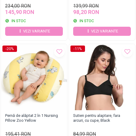
234,00 RON
139,99 RON
145,90 RON
98,20 RON
IN STOC
IN STOC
VEZI VARIANTE
VEZI VARIANTE
-20%
-11%
Pernă de alăptat 2 în 1 Nursing
Sutien pentru alaptare, fara
Pillow Zoo Yellow
arcuri, cu cupe, Black
195,41 RON
84,99 RON