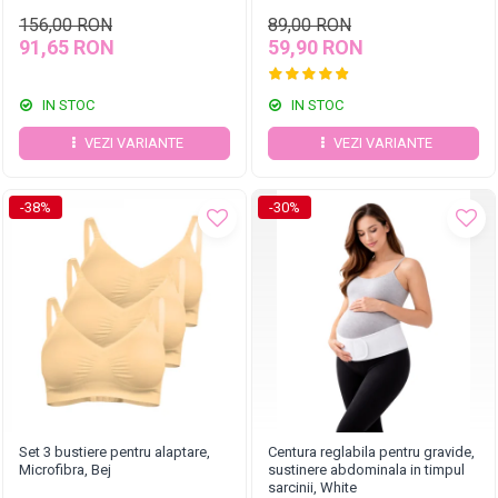
156,00 RON
89,00 RON
91,65 RON
59,90 RON
IN STOC
IN STOC
VEZI VARIANTE
VEZI VARIANTE
-38%
-30%
Set 3 bustiere pentru alaptare,
Centura reglabila pentru gravide,
Microfibra, Bej
sustinere abdominala in timpul
sarcinii, White