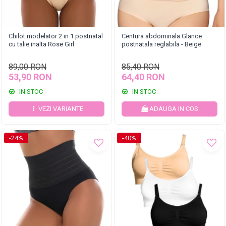
Chilot modelator 2 in 1 postnatal
Centura abdominala Glance
cu talie inalta Rose Girl
postnatala reglabila - Beige
89,00 RON
85,40 RON
53,90 RON
64,40 RON
IN STOC
IN STOC
VEZI VARIANTE
ADAUGA IN COS
-24%
-40%