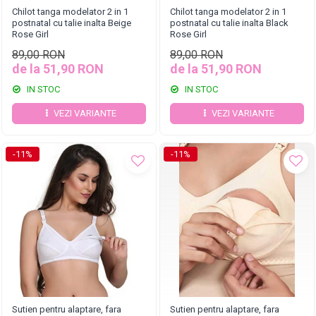
Chilot tanga modelator 2 in 1
Chilot tanga modelator 2 in 1
postnatal cu talie inalta Beige
postnatal cu talie inalta Black
Rose Girl
Rose Girl
89,00 RON
89,00 RON
de la 51,90 RON
de la 51,90 RON
IN STOC
IN STOC
VEZI VARIANTE
VEZI VARIANTE
-11%
-11%
Sutien pentru alaptare, fara
Sutien pentru alaptare, fara