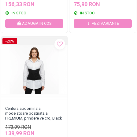
156,33 RON
75,90 RON
IN STOC
IN STOC
ADAUGA IN COS
VEZI VARIANTE
-20%
Centura abdominala
modelatoare postnatala
PREMIUM, prindere velcro, Black
173,99 RON
139,99 RON