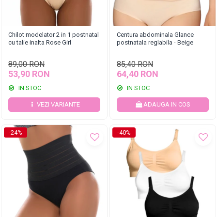
Chilot modelator 2 in 1 postnatal
Centura abdominala Glance
cu talie inalta Rose Girl
postnatala reglabila - Beige
89,00 RON
85,40 RON
53,90 RON
64,40 RON
IN STOC
IN STOC
VEZI VARIANTE
ADAUGA IN COS
-24%
-40%