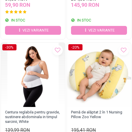
59,90 RON
145,90 RON
IN STOC
IN STOC
VEZI VARIANTE
VEZI VARIANTE
-30%
-20%
Centura reglabila pentru gravide,
Pernă de alăptat 2 în 1 Nursing
sustinere abdominala in timpul
Pillow Zoo Yellow
sarcinii, White
139,99 RON
195,41 RON