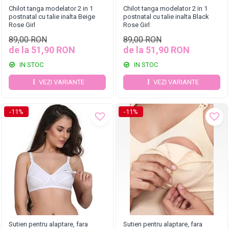
Chilot tanga modelator 2 in 1
Chilot tanga modelator 2 in 1
postnatal cu talie inalta Beige
postnatal cu talie inalta Black
Rose Girl
Rose Girl
89,00 RON
89,00 RON
de la 51,90 RON
de la 51,90 RON
IN STOC
IN STOC
VEZI VARIANTE
VEZI VARIANTE
-11%
-11%
Sutien pentru alaptare, fara
Sutien pentru alaptare, fara