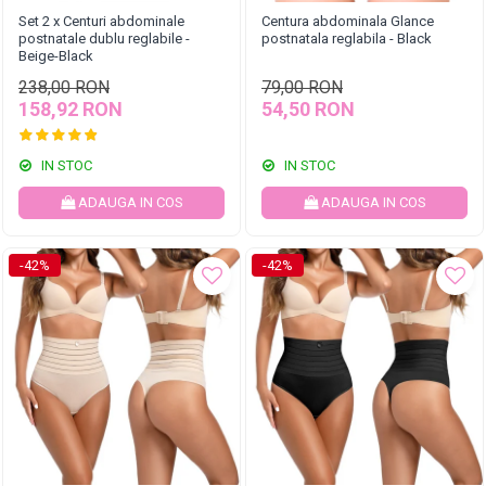
Set 2 x Centuri abdominale
Centura abdominala Glance
postnatale dublu reglabile -
postnatala reglabila - Black
Beige-Black
238,00 RON
79,00 RON
158,92 RON
54,50 RON
IN STOC
IN STOC
ADAUGA IN COS
ADAUGA IN COS
-42%
-42%