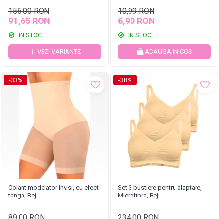
156,00 RON
10,99 RON
91,65 RON
6,90 RON
IN STOC
IN STOC
VEZI VARIANTE
ADAUGA IN COS
-33%
-38%
Colant modelator Invisi, cu efect
Set 3 bustiere pentru alaptare,
tanga, Bej
Microfibra, Bej
89,00 RON
234,00 RON