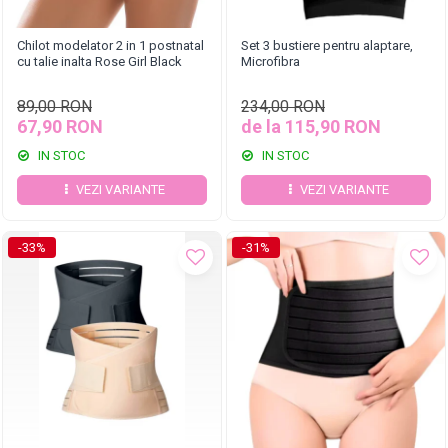
Chilot modelator 2 in 1 postnatal
Set 3 bustiere pentru alaptare,
cu talie inalta Rose Girl Black
Microfibra
89,00 RON
234,00 RON
67,90 RON
de la 115,90 RON
IN STOC
IN STOC
VEZI VARIANTE
VEZI VARIANTE
-33%
-31%