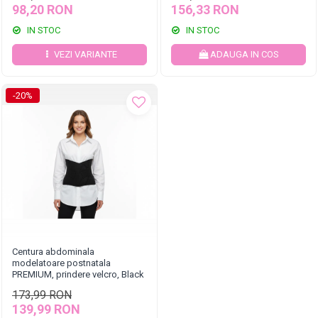
98,20 RON
156,33 RON
IN STOC
IN STOC
VEZI VARIANTE
ADAUGA IN COS
-20%
Centura abdominala
modelatoare postnatala
PREMIUM, prindere velcro, Black
173,99 RON
139,99 RON