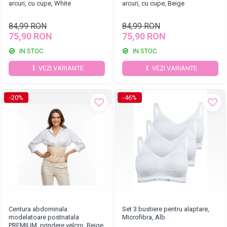
arcuri, cu cupe, White
arcuri, cu cupe, Beige
84,99 RON
84,99 RON
75,90 RON
75,90 RON
IN STOC
IN STOC
VEZI VARIANTE
VEZI VARIANTE
-20%
-46%
Centura abdominala
Set 3 bustiere pentru alaptare,
modelatoare postnatala
Microfibra, Alb
PREMIUM, prindere velcro, Beige