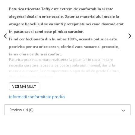
Paturica tricotata Taffy este extrem de confortabila si este
alegerea ideala in orice ocazie. Datorita materialului moale la
atingere bebelusul se va simti protejat atunci cand doarme atat
in patut cat si cand este plimbat carucior.
Fiind confectionata din bumbac 100%, aceasta paturica este
potrivita pentru orice sezon, oferind vara racoare si protectie,
iarna ofera caldura si confort.
Paturica prezinta o mare rezistenta la pete, iar in cazul in care
necesita curatare, aceasta se poate spala atat manual, dar si la
masina automata, la o temperatura a apei de 40 de grade Celsius,
fara a folosi clor / inalbitor.
Paturica Taffy Tricotata ii va oferi bebelusului
VEZI MAI MULT
sentimentul de siguranta de care are nevoie si va fi
intotdeauna apreciata mai mult in detrimentul uneia
Informatii conformitate produs
simple.
Dimensiuni:80 x 100 cm.
Review-uri
(0)
Conditii de intreținere:
- nu se folosesc inalbitori chimici.
- se spala la 40°C automat.