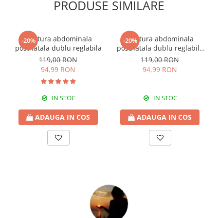
PRODUSE SIMILARE
Pentru o igiena corecta se recomanda ca toate produsele sa fie
spalate inainte de prima utilizare.
Centura abdominala
Centura abdominala
-20%
-20%
postnatala dublu reglabila
postnatala dublu reglabila
black
119,00 RON
119,00 RON
94,99 RON
94,99 RON
IN STOC
IN STOC
ADAUGA IN COS
ADAUGA IN COS