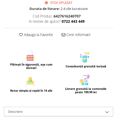
STOC EPUIZAT
Durata de livrare:
2-4 zile lucratoare
Cod Produs:
6427616240707
Ai nevoie de ajutor?
0722 443 449
Adauga la Favorite
Cere informatii
Plătești în siguranță, așa cum
Consultanță gratuită inclusă
dorești
Livrare gratuită la comenzile
Retur simplu și rapid în 14 zile
peste 199.99 lei
Descriere