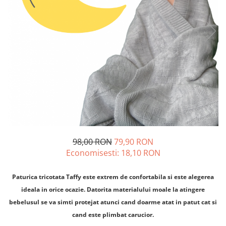
98,00 RON
79,90 RON
Economisesti:
18,10
RON
Paturica tricotata Taffy este extrem de confortabila si este alegerea
ideala in orice ocazie. Datorita materialului moale la atingere
bebelusul se va simti protejat atunci cand doarme atat in patut cat si
cand este plimbat carucior.