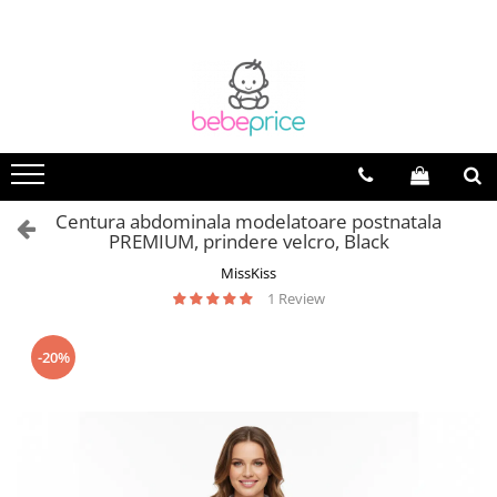
Toate Produsele
Centuri abdominale postnatale
Lenjerie modelatoare
Sutiene pentru alaptare
Costume de baie
Centura abdominala modelatoare postnatala
Lenjerii patut & Paturici
PREMIUM, prindere velcro, Black
Seturi maternitate nou nascut
MissKiss
Genti Maternitate & Port Bebe
1 Review
Alimentatie bebe & Accesorii
hranire
-20%
Articole siguranta bebe
Activitati in aer liber & Vacanta
Lichidari de stoc