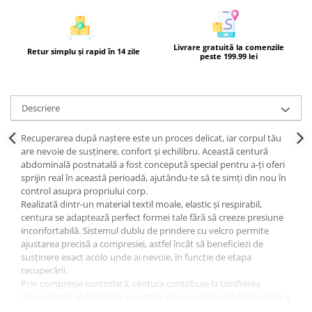
Livrare gratuită la comenzile
Retur simplu și rapid în 14 zile
peste 199.99 lei
Descriere
Recuperarea după naștere este un proces delicat, iar corpul tău
are nevoie de susținere, confort și echilibru. Această centură
abdominală postnatală a fost concepută special pentru a-ți oferi
sprijin real în această perioadă, ajutându-te să te simți din nou în
control asupra propriului corp.
Realizată dintr-un material textil moale, elastic și respirabil,
centura se adaptează perfect formei tale fără să creeze presiune
inconfortabilă. Sistemul dublu de prindere cu velcro permite
ajustarea precisă a compresiei, astfel încât să beneficiezi de
susținere exact acolo unde ai nevoie, în funcție de etapa
recuperării.
Prin compresie controlată, centura contribuie la tonifierea
musculaturii abdominale și susține procesul natural de revenire a
abdomenului la forma inițială. În același timp, stabilizează zona