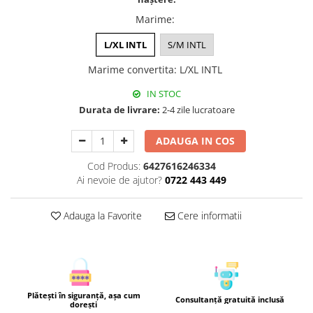
Marime
:
L/XL INTL
S/M INTL
Marime convertita
:
L/XL INTL
IN STOC
Durata de livrare:
2-4 zile lucratoare
ADAUGA IN COS
Cod Produs:
6427616246334
Ai nevoie de ajutor?
0722 443 449
Adauga la Favorite
Cere informatii
Plătești în siguranță, așa cum
Consultanță gratuită inclusă
dorești