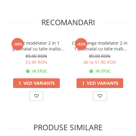
RECOMANDARI
Chilot modelator 2 in 1
Chilot tanga modelator 2 in
-39%
-42%
postnatal cu talie inalta
1 postnatal cu talie inalta
Rose Girl
Beige Rose Girl
89,00 RON
89,00 RON
53,90 RON
de la 51,90 RON
IN STOC
IN STOC
VEZI VARIANTE
VEZI VARIANTE
PRODUSE SIMILARE