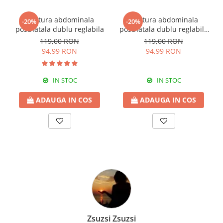
Centura abdominala
Centura abdominala
-20%
-20%
postnatala dublu reglabila
postnatala dublu reglabila
black
119,00 RON
119,00 RON
94,99 RON
94,99 RON
IN STOC
IN STOC
ADAUGA IN COS
ADAUGA IN COS
Zsuzsi Zsuzsi