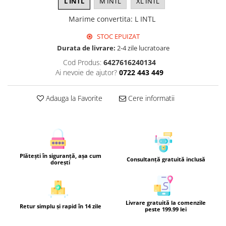
L INTL
M INTL
XL INTL
Marime convertita
:
L INTL
STOC EPUIZAT
Durata de livrare:
2-4 zile lucratoare
Cod Produs:
6427616240134
Ai nevoie de ajutor?
0722 443 449
Adauga la Favorite
Cere informatii
Plătești în siguranță, așa cum
Consultanță gratuită inclusă
dorești
Livrare gratuită la comenzile
Retur simplu și rapid în 14 zile
peste 199.99 lei