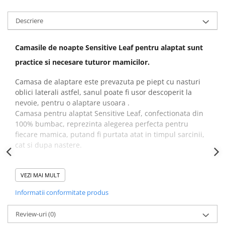
Descriere
Camasile de noapte Sensitive Leaf pentru alaptat sunt
practice si necesare tuturor mamicilor.
Camasa de alaptare este prevazuta pe piept cu nasturi
oblici laterali astfel, sanul poate fi usor descoperit la
nevoie, pentru o alaptare usoara .
Camasa pentru alaptat Sensitive Leaf, confectionata din
100% bumbac, reprezinta alegerea perfecta pentru
fiecare mamica, putand fi purtata atat in timpul sarcinii,
cat si dupa nastere.
VEZI MAI MULT
Alege masura potrivita:
Informatii conformitate produs
Review-uri
(0)