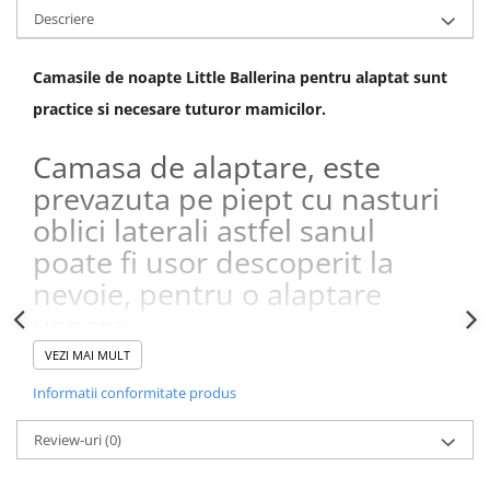
Descriere
Camasile de noapte Little Ballerina pentru alaptat sunt
practice si necesare tuturor mamicilor.
Camasa de alaptare, este
prevazuta pe piept cu nasturi
oblici laterali astfel sanul
poate fi usor descoperit la
nevoie, pentru o alaptare
usoara .
Camasa alaptat Betul, confectionata din 100% Bumbac,
VEZI MAI MULT
reprezinta alegerea perfecta pentru fiecare mamica,
Informatii conformitate produs
putand
fi purtata atat in timpul sarcinii, cat si dupa
nastere.
Review-uri
(0)
Alege masura potrivita: