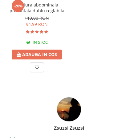
Centura abdominala
-20%
postnatala dublu reglabila
119,00 RON
94,99 RON
IN STOC
ADAUGA IN COS
Zsuzsi Zsuzsi