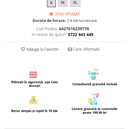
L
M
XL
STOC EPUIZAT
Durata de livrare:
2-4 zile lucratoare
Cod Produs:
6427616239770
Ai nevoie de ajutor?
0722 443 449
Adauga la Favorite
Cere informatii
Plătești în siguranță, așa cum
Consultanță gratuită inclusă
dorești
Livrare gratuită la comenzile
Retur simplu și rapid în 14 zile
peste 199.99 lei