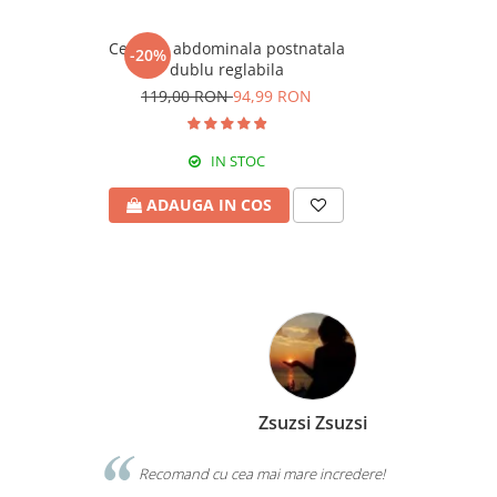
Centura abdominala postnatala
-20%
dublu reglabila
119,00 RON
94,99 RON
IN STOC
ADAUGA IN COS
Zsuzsi Zsuzsi
pii. Produse
Recomand cu cea mai mare incredere!