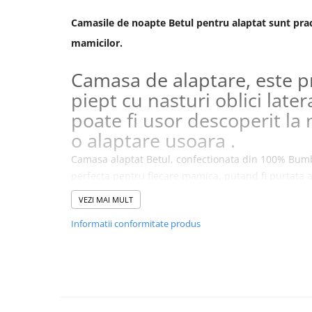
Camasile de noapte Betul pentru alaptat sunt prac
mamicilor.
Camasa de alaptare, este p
piept cu nasturi oblici later
poate fi usor descoperit la
o alaptare usoara .
Camasa alaptat Betul, confectionata din 100% Bumb
perfecta pentru fiecare mamica, putand
fi purtata a
dupa nastere.
VEZI MAI MULT
Alege masura potrivita:
Informatii conformitate produs