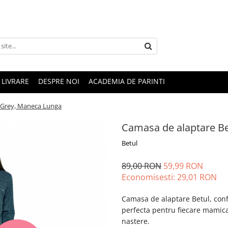
LIVRARE
DESPRE NOI
ACADEMIA DE PARINTI
, Grey, Maneca Lunga
Camasa de alaptare Be
Betul
89,00 RON
59,99 RON
Economisesti:
29,01
RON
Camasa de alaptare Betul, con
perfecta pentru fiecare mamic
nastere.