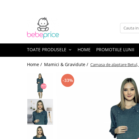
Toate Produsele
Centuri abdominale postnatale
Lenjerie modelatoare
Sutiene pentru alaptare
TOATE PRODUSELE
HOME
PROMOTIILE LUNII
Costume de baie
Home /
Mamici & Gravidute /
Camasa de alaptare Betul
Lenjerii patut & Paturici
Seturi maternitate nou nascut
-33%
Genti Maternitate & Port Bebe
Alimentatie bebe & Accesorii
hranire
Articole siguranta bebe
Activitati in aer liber & Vacanta
Lichidari de stoc