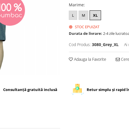
Marime
:
L
M
XL
STOC EPUIZAT
Durata de livrare:
2-4 zile lucrato
Cod Produs:
3080_Grey_XL
Ai
Adauga la Favorite
Cere 
Consultanță gratuită inclusă
Retur simplu și rapid în