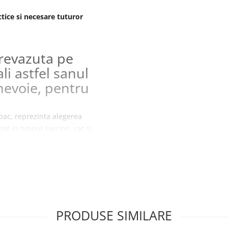
tice si necesare tuturor
revazuta pe
ali astfel sanul
 nevoie, pentru
ac, reprezinta alegerea
tat in timpul sarcinii, cat si
PRODUSE SIMILARE