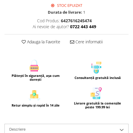
STOC EPUIZAT
Durata de livrare:
1
Cod Produs:
6427616245474
Ai nevoie de ajutor?
0722 443 449
Adauga la Favorite
Cere informatii
Plătești în siguranță, așa cum
Consultanță gratuită inclusă
dorești
Livrare gratuită la comenzile
Retur simplu și rapid în 14 zile
peste 199.99 lei
Descriere