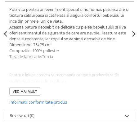
Potrivita pentru un eveniment special si nu numai, paturica are o
textura calduroasa si catifelata si asigura confortul bebelusului
inca din primele luni de viata.
Aceasta patura deosebit de delicata cu pielea bebelusului si ii va
oferi sentimentul de siguranta de care are nevoie. Tesatura este
densa si rezistenta, iar copilul se va simti deosebit de bine.
Dimensiune: 75x75 cm
Compozitie: 100% poliester
Tara de fabricatie:Turcia
Pentru o igiena corecta se recomanda ca toate produsele sa fie
spalate inainte de prima utilizare.
VEZI MAI MULT
Informatii conformitate produs
Review-uri
(0)