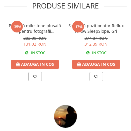
PRODUSE SIMILARE
Păturică milestone plusată
Salteluță poziționator Reflux
-35%
-17%
pentru fotografii
Pillow SleepSlope, Gri
CloudMemory, model
203,09 RON
374,87 RON
Norisori, 95x150 cm
131,02 RON
312,39 RON
IN STOC
IN STOC
ADAUGA IN COS
ADAUGA IN COS