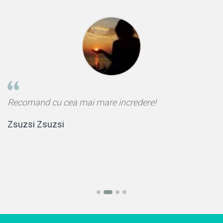
Recomand cu cea mai mare incredere!
S
*
Zsuzsi Zsuzsi
A