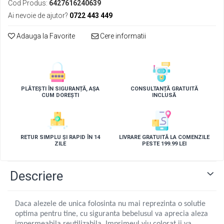
Cod Produs:
6427616240639
Ai nevoie de ajutor?
0722 443 449
Adauga la Favorite
Cere informatii
PLĂTEȘTI ÎN SIGURANȚĂ, AȘA
CONSULTANȚĂ GRATUITĂ
CUM DOREȘTI
INCLUSĂ
RETUR SIMPLU ȘI RAPID ÎN 14
LIVRARE GRATUITĂ LA COMENZILE
ZILE
PESTE 199.99 LEI
Descriere
Daca alezele de unica folosinta nu mai reprezinta o solutie
optima pentru tine, cu siguranta bebelusul va aprecia aleza