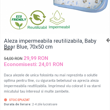
Aleza impermeabila reutilizabila, Baby
Bear Blue, 70x50 cm
Alena
29,99 RON
54,00 RON
Economisesti:
24,01
RON
Daca alezele de unica folosinta nu mai reprezinta o solutie
optima pentru tine, cu siguranta bebelusul va aprecia aleza
impermeabila reutilizabila. Imprimeul viu colorat ii va starni
micutului tau interesul si multe zambete.
STOC EPUIZAT
Durata de livrare:
2-4 zile lucratoare