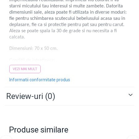
impermeabila reutilizabila. Imprimeul viu colorat ii va
starni micutului tau interesul si multe zambete. Datorita
dimensiunii sale, aleza poate fi utilizata in diverse moduri:
fie pentru schimbarea scutecului bebelusului acasa sau in
deplasare, fie ca si protectie pentru pat sau pentru carut.
Aleza se poate spala la 30 de grade si nu necesita a fi
calcata.
Dimensiuni: 70 x 50 cm.
Conditii de intretinere:
- nu se folosesc inalbitori chimici.
VEZI MAI MULT
- se spala la 30°C automat.
Informatii conformitate produs
Pentru o igiena corecta se recomanda ca toate produsele sa fie spalate inainte
de prima utilizare.
Review-uri
(0)
Produse similare