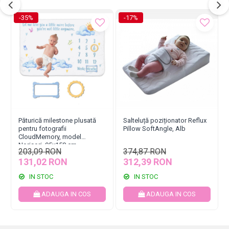
-35%
-17%
Păturică milestone plusată
Salteluță poziționator Reflux
pentru fotografii
Pillow SoftAngle, Alb
CloudMemory, model
Norisori, 95x150 cm
203,09 RON
374,87 RON
131,02 RON
312,39 RON
IN STOC
IN STOC
ADAUGA IN COS
ADAUGA IN COS