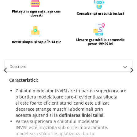
Plătești în siguranță, așa cum
Consultanță gratuită inclusă
dorești
Livrare gratuită la comenzile
Retur simplu și rapid în 14 zile
peste 199.99 lei
Descriere
Caracteristici:
Chilotul modelator INVISI are in partea superioara are
o burtiera modelatoare care-ti evidentiaza silueta
si este foarte eficient atunci cand este utilizat
deoarece strange muschii abdominali prin
aceasta ajutand si la
definiarea liniei taliei.
Partea superioara a chilotului modelator
INVISI este invizibila sub orice imbracaminte,
modeleaza soldurile,aplatizeaza burta.