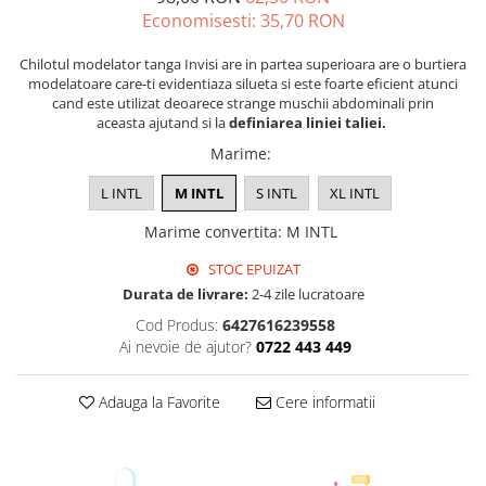
Economisesti:
35,70
RON
Chilotul modelator tanga Invisi are in partea superioara are o burtiera
modelatoare care-ti evidentiaza silueta si este foarte eficient atunci
cand este utilizat deoarece strange muschii abdominali prin
aceasta ajutand si la
definiarea liniei taliei.
Marime
:
L INTL
M INTL
S INTL
XL INTL
Marime convertita
:
M INTL
STOC EPUIZAT
Durata de livrare:
2-4 zile lucratoare
Cod Produs:
6427616239558
Ai nevoie de ajutor?
0722 443 449
Adauga la Favorite
Cere informatii