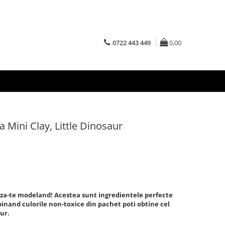
0722 443 449
0,00
ca Mini Clay, Little Dinosaur
eaza-te modeland! Acestea sunt ingredientele perfecte
nand culorile non-toxice din pachet poti obtine cel
ur.