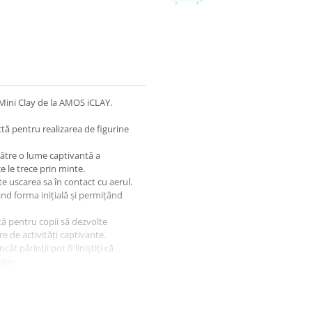
ă Mini Clay de la AMOS iCLAY.
ctă pentru realizarea de figurine
 către o lume captivantă a
ce le trece prin minte.
te uscarea sa în contact cu aerul.
ând forma inițială și permițând
tă pentru copii să dezvolte
re de activități captivante.
cât părinții pot fi liniștiți că
ție.
nuanțe noi, iar plastilina nu se
se.
osită în activități independente