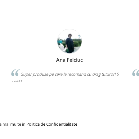
borare.
l de Plastilină Mini Clay Little
distracție și descoperire.
Ana Felciuc
Super produse pe care le recomand cu drag tuturor! 5
*****
la mai multe in
Politica de Confidentialitate