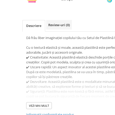
Review-uri
(0)
Descriere
Dă frâu liber imaginației copilului tău cu Setul de Plastilin
Cu o textură elastică și moale, această plastilină este perfe
adorabile, jucării și accesorii originale.
✔️ Creativitate: Această plastilină elastică deschide porțile
creațiilor. Copiii pot modela, sculpta și crea cu ușurință ori
✔️ Uscare rapidă: Un aspect inovator al acestei plastiline es
După ce este modelată, plastilina se va usca în timp, păstr
copiilor să își păstreze creațiile.
✔️ Dezvoltare: Această plastilină este o modalitate minuna
abilități creative, să exploreze forme și texturi și să se bucu
✔️ Siguranță: Plastilina este non-toxică și fără miros, astfel în
copiii se pot bucura în siguranță de fiecare moment de crea
✔️ Ușor de Folosit: Culorile pot fi amestecate pentru a crea 
lipește, nu pătează și se curăță ușor de pe suprafețe poroa
VEZI MAI MULT
✔️ Perfectă pentru activități: Această plastilină poate fi fol
Informatii conformitate produs