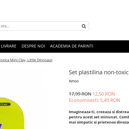
LIVRARE
DESPRE NOI
ACADEMIA DE PARINTI
toxica Mini Clay, Little Dinosaur
Set plastilina non-toxi
Amos
17,99 RON
12,50 RON
Economisesti:
5,49
RON
Imagineaza-ti, creeaza si distr
pentru acest set minunat. Combi
mai simpatic si prietenos dinoza