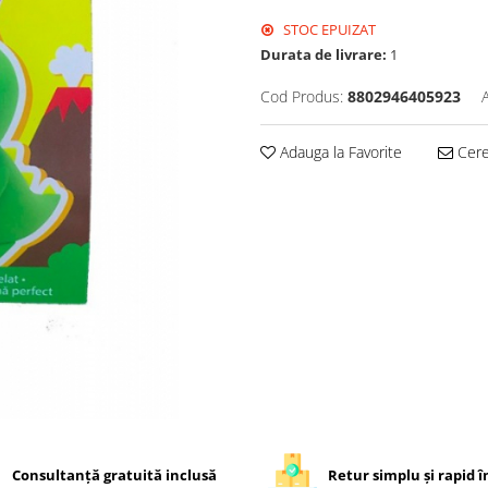
STOC EPUIZAT
Durata de livrare:
1
Cod Produs:
8802946405923
Adauga la Favorite
Cere 
Consultanță gratuită inclusă
Retur simplu și rapid în