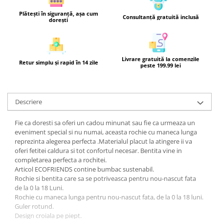
Plătești în siguranță, așa cum
Consultanță gratuită inclusă
dorești
Livrare gratuită la comenzile
Retur simplu și rapid în 14 zile
peste 199.99 lei
Descriere
Fie ca doresti sa oferi un cadou minunat sau fie ca urmeaza un
eveniment special si nu numai, aceasta rochie cu maneca lunga
reprezinta alegerea perfecta .Materialul placut la atingere ii va
oferi fetitei caldura si tot confortul necesar. Bentita vine in
completarea perfecta a rochitei.
Articol ECOFRIENDS contine bumbac sustenabil.
Rochie si bentita care sa se potriveasca pentru nou-nascut fata
de la 0 la 18 Luni.
Rochie cu maneca lunga pentru nou-nascut fata, de la 0 la 18 luni.
Guler rotund.
Design croiala pe piept.