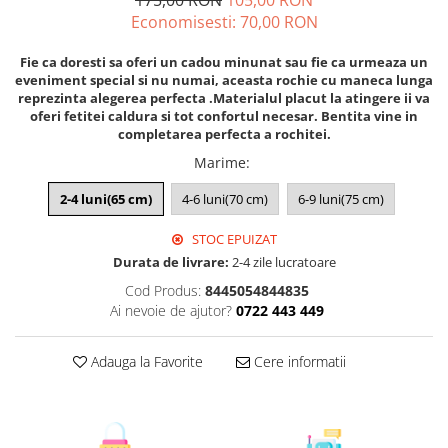
175,00 RON
105,00 RON
Economisesti:
70,00
RON
Fie ca doresti sa oferi un cadou minunat sau fie ca urmeaza un
eveniment special si nu numai, aceasta rochie cu maneca lunga
reprezinta alegerea perfecta .Materialul placut la atingere ii va
oferi fetitei caldura si tot confortul necesar. Bentita vine in
completarea perfecta a rochitei.
Marime
:
2-4 luni(65 cm)
4-6 luni(70 cm)
6-9 luni(75 cm)
STOC EPUIZAT
Durata de livrare:
2-4 zile lucratoare
Cod Produs:
8445054844835
Ai nevoie de ajutor?
0722 443 449
Adauga la Favorite
Cere informatii