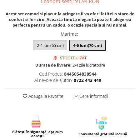
Economisesti:
91,94
RON
Acest set comod si placut la atingere ii va oferi fetitei o stare de
confort si fericire. Aceasta tinuta eleganta poate fi alegerea
perfecta pentru un cadou, o ocazie speciala si nu numai.
Marime
:
2-4 luni(65 cm)
4-6 luni(70 cm)
STOC EPUIZAT
Durata de livrare:
2-4 zile lucratoare
Cod Produs:
8445054838544
Ai nevoie de ajutor?
0722 443 449
Adauga la Favorite
Cere informatii
Plătești în siguranță, așa cum
Consultanță gratuită inclusă
dorești