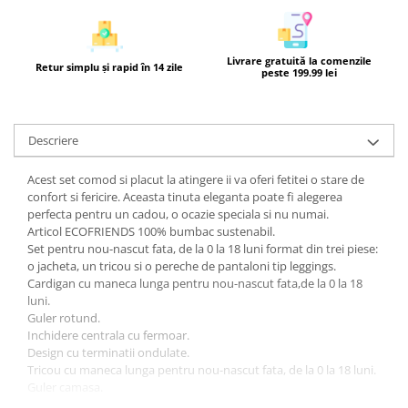
Livrare gratuită la comenzile
Retur simplu și rapid în 14 zile
peste 199.99 lei
Descriere
Acest set comod si placut la atingere ii va oferi fetitei o stare de
confort si fericire. Aceasta tinuta eleganta poate fi alegerea
perfecta pentru un cadou, o ocazie speciala si nu numai.
Articol ECOFRIENDS 100% bumbac sustenabil.
Set pentru nou-nascut fata, de la 0 la 18 luni format din trei piese:
o jacheta, un tricou si o pereche de pantaloni tip leggings.
Cardigan cu maneca lunga pentru nou-nascut fata,de la 0 la 18
luni.
Guler rotund.
Inchidere centrala cu fermoar.
Design cu terminatii ondulate.
Tricou cu maneca lunga pentru nou-nascut fata, de la 0 la 18 luni.
Guler camasa.
Inchidere prin capse pe partea posterioara pentru a facilita