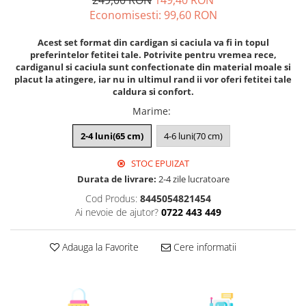
249,00 RON
149,40 RON
Economisesti:
99,60
RON
Acest set format din cardigan si caciula va fi in topul
preferintelor fetitei tale. Potrivite pentru vremea rece,
cardiganul si caciula sunt confectionate din material moale si
placut la atingere, iar nu in ultimul rand ii vor oferi fetitei tale
caldura si confort.
Marime
:
2-4 luni(65 cm)
4-6 luni(70 cm)
STOC EPUIZAT
Durata de livrare:
2-4 zile lucratoare
Cod Produs:
8445054821454
Ai nevoie de ajutor?
0722 443 449
Adauga la Favorite
Cere informatii