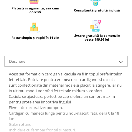
Plătești în siguranță, așa cum
Consultanță gratuită inclusă
dorești
Livrare gratuită la comenzile
Retur simplu și rapid în 14 zile
peste 199.99 lei
Descriere
Acest set format din cardigan si caciula va fi in topul preferintelor
fetitei tale. Potrivite pentru vremea rece, cardiganul si caciula
sunt confectionate din material moale si placut la atingere, iar nu
in ultimul rand ii vor oferi fetitei tale caldura si confort.
Caciula se ajusteaza perfect pe cap si ofera un confort maxim
pentru protejarea impotriva frigului
Elemente decorative: pompon.
Cardigan cu maneca lunga pentru nou-nascut, fata, de la 0 la 18
luni.
Guler rotund.
Inchidere cu fermoar frontal si nasturi.