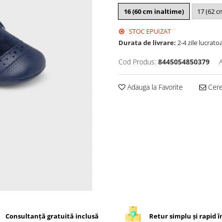
16 (60 cm inaltime)
17 (62 c
STOC EPUIZAT
Durata de livrare:
2-4 zile lucrato
Cod Produs:
8445054850379
Adauga la Favorite
Cere 
Consultanță gratuită inclusă
Retur simplu și rapid în