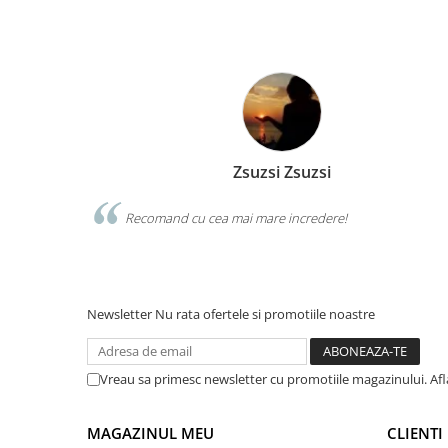
Zsuzsi Zsuzsi
pii. Produse
Recomand cu cea mai mare incredere!
re vor sa isi
Newsletter
Nu rata ofertele si promotiile noastre
Vreau sa primesc newsletter cu promotiile magazinului. Af
MAGAZINUL MEU
CLIENTI