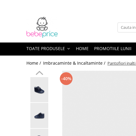
Toate Produsele
Centuri abdominale postnatale
Lenjerie modelatoare
Sutiene pentru alaptare
TOATE PRODUSELE
HOME
PROMOTIILE LUNII
Costume de baie
Home /
Imbracaminte & Incaltaminte /
Pantofiori inalt
Lenjerii patut & Paturici
Seturi maternitate nou nascut
-40%
Genti Maternitate & Port Bebe
Alimentatie bebe & Accesorii
hranire
Articole siguranta bebe
Activitati in aer liber & Vacanta
Lichidari de stoc