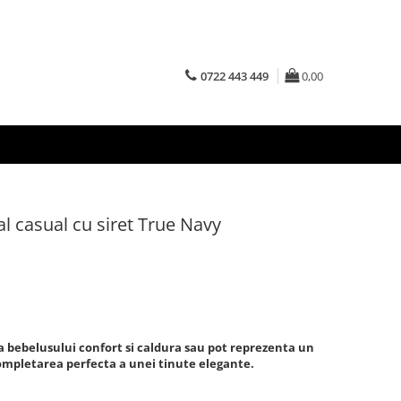
0722 443 449
0,00
al casual cu siret True Navy
era bebelusului confort si caldura sau pot reprezenta un
completarea perfecta a unei tinute elegante.