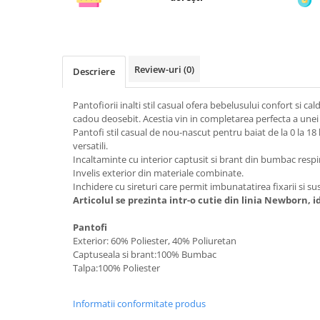
Review-uri
(0)
Descriere
Pantofiorii inalti stil casual ofera bebelusului confort si c
cadou deosebit. Acestia vin in completarea perfecta a unei
Pantofi stil casual de nou-nascut pentru baiat de la 0 la 18
versatili.
Incaltaminte cu interior captusit si brant din bumbac respir
Invelis exterior din materiale combinate.
Inchidere cu sireturi care permit imbunatatirea fixarii si sus
Articolul se prezinta intr-o cutie din linia Newborn, 
Pantofi
Exterior: 60% Poliester, 40% Poliuretan
Captuseala si brant:100% Bumbac
Talpa:100% Poliester
Informatii conformitate produs