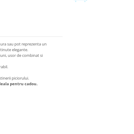
aldura sau pot reprezenta un
 tinute elegante.
 luni, usor de combinat si
abil.
tinerii piciorului.
ideala pentru cadou.