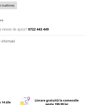
m inaltime)
are
Ai nevoie de ajutor?
0722 443 449
informatii
Livrare gratuită la comenzile
 14 zile
peste 199.99 lei