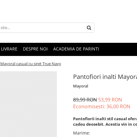
LIVRARE
DESPRE NOI
ACADEMIA DE PARINTI
i Mayoral casual cu siret True Navy
Pantofiori inalti Mayor
Mayoral
89,99 RON
53,99 RON
Economisesti:
36,00
RON
Pantofiorii inalti stil casual of
cadou deosebit. Acestia vin in 
Marime
: