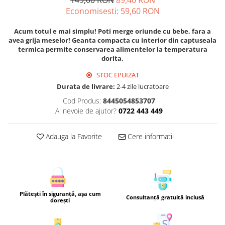
149,00 RON
89,40 RON
Economisesti:
59,60
RON
Acum totul e mai simplu! Poti merge oriunde cu bebe, fara a
avea grija meselor! Geanta compacta cu interior din captuseala
termica permite conservarea alimentelor la temperatura
dorita.
STOC EPUIZAT
Durata de livrare:
2-4 zile lucratoare
Cod Produs:
8445054853707
Ai nevoie de ajutor?
0722 443 449
Adauga la Favorite
Cere informatii
Plătești în siguranță, așa cum
Consultanță gratuită inclusă
dorești