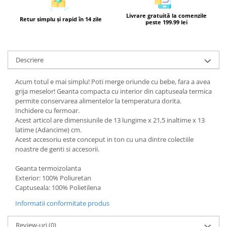
Livrare gratuită la comenzile
Retur simplu și rapid în 14 zile
peste 199.99 lei
Descriere
Acum totul e mai simplu! Poti merge oriunde cu bebe, fara a avea
grija meselor! Geanta compacta cu interior din captuseala termica
permite conservarea alimentelor la temperatura dorita.
Inchidere cu fermoar.
Acest articol are dimensiunile de 13 lungime x 21,5 inaltime x 13
latime (Adancime) cm.
Acest accesoriu este conceput in ton cu una dintre colectiile
noastre de genti si accesorii.
Geanta termoizolanta
Exterior: 100% Poliuretan
Captuseala: 100% Polietilena
Informatii conformitate produs
Review-uri
(0)