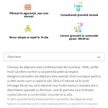
Plătești în siguranță, așa cum
Consultanță gratuită inclusă
dorești
Livrare gratuită la comenzile
Retur simplu și rapid în 14 zile
peste 199.99 lei
Descriere
Cămașa de alăptare este confecționată din bumbac 100%, astfel
încât să ofere confort și să permită pielii să respire.
Designul camasilor de alăptare este special, fiind conceput pentru
a oferi acces ușor și rapid la sân, fără a fi nevoie să îți scoți
întreaga bluză sau să-ți deschei mai multe nasturi. Aceasta are o
deschidere specială cu fermoar, care îți permite să-ți hrănești
copilul discret și confortabil, oriunde te-ai afla.
O altă caracteristică importantă a camasilor de alăptare este
faptul că acestea sunt croite special pentru a se potrivi corpului