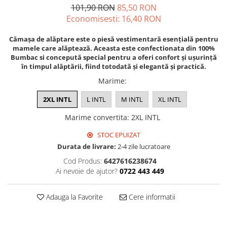
101,90 RON
85,50 RON
Economisesti:
16,40
RON
Cămașa de alăptare este o piesă vestimentară esențială pentru
mamele care alăptează. Aceasta este confectionata din 100%
Bumbac si concepută special pentru a oferi confort și ușurință
în timpul alăptării, fiind totodată și elegantă și practică.
Marime
:
2XL INTL
L INTL
M INTL
XL INTL
Marime convertita
:
2XL INTL
STOC EPUIZAT
Durata de livrare:
2-4 zile lucratoare
Cod Produs:
6427616238674
Ai nevoie de ajutor?
0722 443 449
Adauga la Favorite
Cere informatii